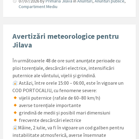
07/07/2026
by
Primaria Jilava
in
Anunturi
,
Anunturi publice
,
Compartiment Mediu
Avertizări meteorologice pentru
Jilava
În următoarele 48 de ore sunt anunțate perioade cu
ploi torențiale, descărcări electrice, intensificări
puternice ale vântului, vijelii și grindină.
Astăzi, între orele 15:00 – 06:00, este în vigoare un
COD PORTOCALIU, cu fenomene severe:
vijelii puternice (rafale de 60–80 km/h)
averse torențiale importante
grindină de medii și posibil mari dimensiuni
frecvente descărcări electrice
Mâine, 2 iulie, va fi în vigoare un cod galben pentru
instabilitate atmosferică, averse însemnate