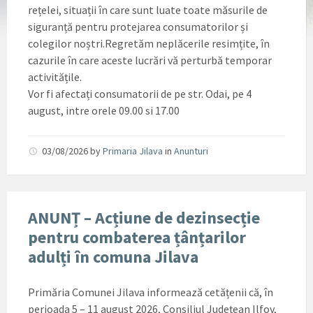
rețelei, situații în care sunt luate toate măsurile de
siguranță pentru protejarea consumatorilor și
colegilor noștri.Regretăm neplăcerile resimțite, în
cazurile în care aceste lucrări vă perturbă temporar
activitățile.
Vor fi afectați consumatorii de pe str. Odai, pe 4
august, intre orele 09.00 si 17.00
03/08/2026
by
Primaria Jilava
in
Anunturi
ANUNȚ – Acțiune de dezinsecție
pentru combaterea țânțarilor
adulți în comuna Jilava
Primăria Comunei Jilava informează cetățenii că, în
perioada 5 – 11 august 2026, Consiliul Județean Ilfov,