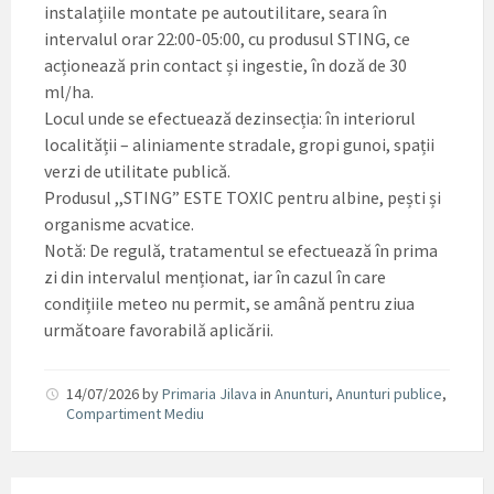
instalațiile montate pe autoutilitare, seara în
intervalul orar 22:00-05:00, cu produsul STING, ce
acționează prin contact și ingestie, în doză de 30
ml/ha.
Locul unde se efectuează dezinsecția: în interiorul
localității – aliniamente stradale, gropi gunoi, spații
verzi de utilitate publică.
Produsul ,,STING” ESTE TOXIC pentru albine, pești și
organisme acvatice.
Notă: De regulă, tratamentul se efectuează în prima
zi din intervalul menționat, iar în cazul în care
condițiile meteo nu permit, se amână pentru ziua
următoare favorabilă aplicării.
14/07/2026
by
Primaria Jilava
in
Anunturi
,
Anunturi publice
,
Compartiment Mediu