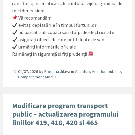
cantitativ, intensificări ale vântului, vijelii, grindină de
mici dimensiuni.
Vă recomandăm:
evitați deplasările în timpul furtunilor
nu parcați sub copaci sau stâlpi de electricitate
asigurați obiectele care pot fi luate de vânt
urmăriți informările oficiale
Rămâneți în siguranță și fiți prudenți!
01/07/2026
by
Primaria Jilava
in
Anunturi
,
Anunturi publice
,
Compartiment Mediu
Modificare program transport
public – actualizarea programului
liniilor 419, 418, 420 si 465