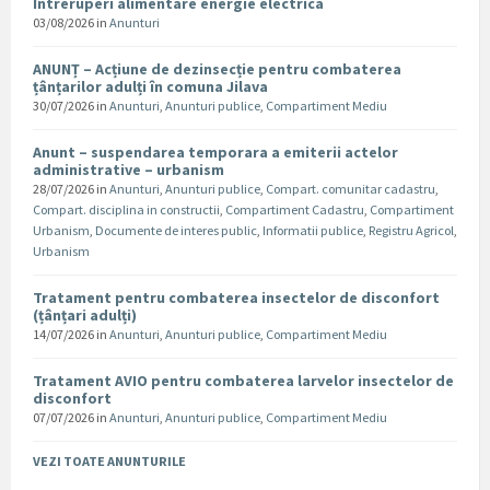
Intreruperi alimentare energie electrica
03/08/2026
in
Anunturi
ANUNȚ – Acțiune de dezinsecție pentru combaterea
țânțarilor adulți în comuna Jilava
30/07/2026
in
Anunturi
,
Anunturi publice
,
Compartiment Mediu
Anunt – suspendarea temporara a emiterii actelor
administrative – urbanism
28/07/2026
in
Anunturi
,
Anunturi publice
,
Compart. comunitar cadastru
,
Compart. disciplina in constructii
,
Compartiment Cadastru
,
Compartiment
Urbanism
,
Documente de interes public
,
Informatii publice
,
Registru Agricol
,
Urbanism
Tratament pentru combaterea insectelor de disconfort
(țânțari adulți)
14/07/2026
in
Anunturi
,
Anunturi publice
,
Compartiment Mediu
Tratament AVIO pentru combaterea larvelor insectelor de
disconfort
07/07/2026
in
Anunturi
,
Anunturi publice
,
Compartiment Mediu
VEZI TOATE ANUNTURILE