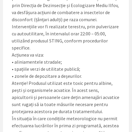
prin Direcția de Dezinsecție și Ecologizare Mediu Ilfov,
va desfășura acțiuni de combatere a insectelor de
disconfort (țânțari adulți) pe raza comunei.
Intervențiile vor fi realizate terestru, prin pulverizare
cu autoutilitare, în intervalul orar 22:00 – 05:00,
utilizând produsul STING, conform procedurilor
specifice.
Acțiunea va viza:
• aliniamentele stradale;
• spațiile verzi de utilitate publică;
• zonele de depozitare a deșeurilor.
Atenție! Produsul utilizat este toxic pentru albine,
pești și organismele acvatice. În acest sens,
apicultorii și persoanele care dețin amenajări acvatice
sunt rugați să ia toate măsurile necesare pentru
protejarea acestora pe durata tratamentului.
În situația în care condițiile meteorologice nu permit
efectuarea lucrărilor în prima zi programată, acestea