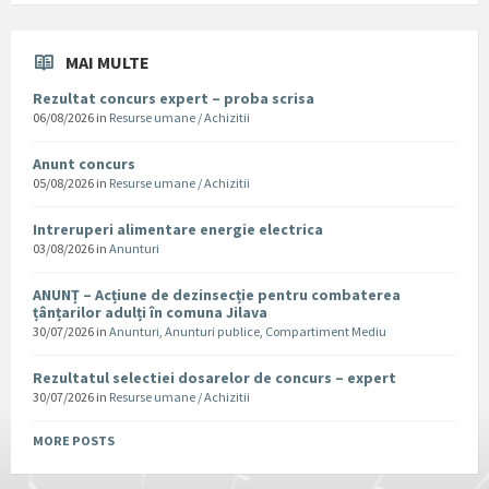
MAI MULTE
Rezultat concurs expert – proba scrisa
06/08/2026
in
Resurse umane / Achizitii
Anunt concurs
05/08/2026
in
Resurse umane / Achizitii
Intreruperi alimentare energie electrica
03/08/2026
in
Anunturi
ANUNȚ – Acțiune de dezinsecție pentru combaterea
țânțarilor adulți în comuna Jilava
30/07/2026
in
Anunturi
,
Anunturi publice
,
Compartiment Mediu
Rezultatul selectiei dosarelor de concurs – expert
30/07/2026
in
Resurse umane / Achizitii
MORE POSTS