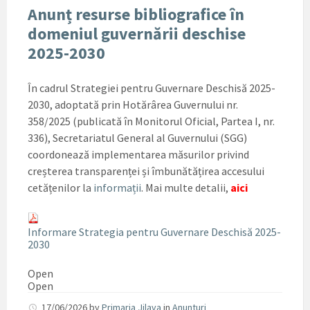
Anunț resurse bibliografice în
domeniul guvernării deschise
2025-2030
În cadrul Strategiei pentru Guvernare Deschisă 2025-
2030, adoptată prin Hotărârea Guvernului nr.
358/2025 (publicată în Monitorul Oficial, Partea I, nr.
336), Secretariatul General al Guvernului (SGG)
coordonează implementarea măsurilor privind
creșterea transparenței și îmbunătățirea accesului
cetățenilor la
informații
. Mai multe detalii,
aici
Informare Strategia pentru Guvernare Deschisă 2025-
2030
Open
Open
17/06/2026
by
Primaria Jilava
in
Anunturi