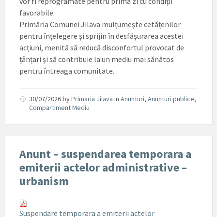
vor fi reprogramate pentru prima zi cu condiții
favorabile.
Primăria Comunei Jilava mulțumește cetățenilor
pentru înțelegere și sprijin în desfășurarea acestei
acțiuni, menită să reducă disconfortul provocat de
țânțari și să contribuie la un mediu mai sănătos
pentru întreaga comunitate.
30/07/2026
by
Primaria Jilava
in
Anunturi
,
Anunturi publice
,
Compartiment Mediu
Anunt – suspendarea temporara a
emiterii actelor administrative –
urbanism
Suspendare temporara a emiterii actelor