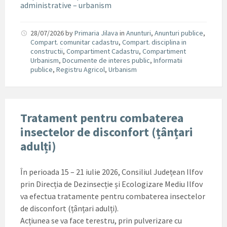
administrative – urbanism
28/07/2026
by
Primaria Jilava
in
Anunturi
,
Anunturi publice
,
Compart. comunitar cadastru
,
Compart. disciplina in
constructii
,
Compartiment Cadastru
,
Compartiment
Urbanism
,
Documente de interes public
,
Informatii
publice
,
Registru Agricol
,
Urbanism
Tratament pentru combaterea
insectelor de disconfort (țânțari
adulți)
În perioada 15 – 21 iulie 2026, Consiliul Județean Ilfov
prin Direcția de Dezinsecție și Ecologizare Mediu Ilfov
va efectua tratamente pentru combaterea insectelor
de disconfort (țânțari adulți).
Acțiunea se va face terestru, prin pulverizare cu