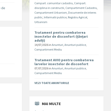
Compart. comunitar cadastru
,
Compart.
 de
disciplina in constructii
,
Compartiment Cadastru
,
Compartiment Urbanism
,
Documente de interes
public
,
Informatii publice
,
Registru Agricol
,
Urbanism
Tratament pentru combaterea
insectelor de disconfort (țânțari
adulți)
14/07/2026
in
Anunturi
,
Anunturi publice
,
Compartiment Mediu
Tratament AVIO pentru combaterea
larvelor insectelor de disconfort
07/07/2026
in
Anunturi
,
Anunturi publice
,
Compartiment Mediu
VEZI TOATE ANUNTURILE
MAI MULTE