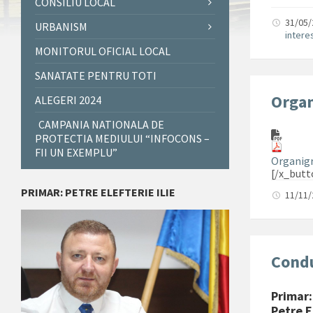
CONSILIU LOCAL
31/05
URBANISM
intere
MONITORUL OFICIAL LOCAL
SANATATE PENTRU TOTI
Orga
ALEGERI 2024
CAMPANIA NATIONALA DE
PROTECTIA MEDIULUI “INFOCONS –
FII UN EXEMPLU”
Organigr
[/x_butt
PRIMAR: PETRE ELEFTERIE ILIE
11/11
Cond
Primar:
Petre El