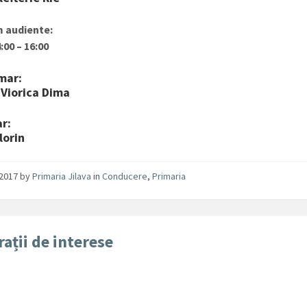
 audiente:
:00 – 16:00
mar:
 Viorica Dima
r:
lorin
/2017
by
Primaria Jilava
in
Conducere
,
Primaria
rații de interese
: