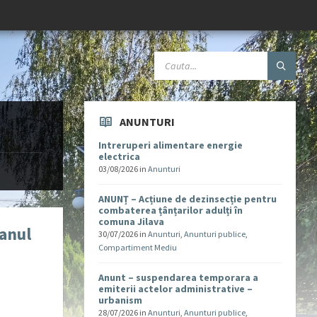
ANUNTURI
Intreruperi alimentare energie
electrica
03/08/2026
in
Anunturi
ANUNȚ – Acțiune de dezinsecție pentru
combaterea țânțarilor adulți în
comuna Jilava
 anul
30/07/2026
in
Anunturi
,
Anunturi publice
,
Compartiment Mediu
Anunt – suspendarea temporara a
emiterii actelor administrative –
urbanism
28/07/2026
in
Anunturi
,
Anunturi publice
,