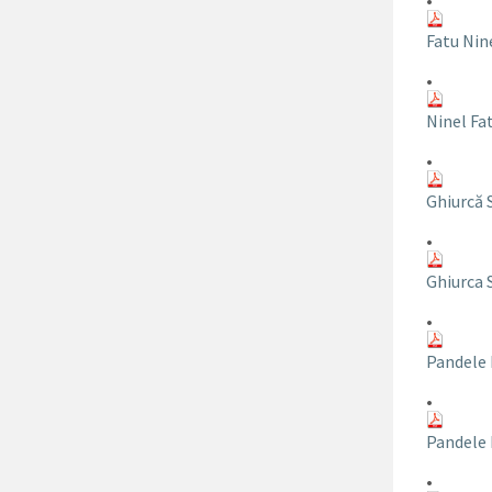
•
Fatu Nin
•
Ninel Fa
•
Ghiurcă 
•
Ghiurca 
•
Pandele
•
Pandele 
•