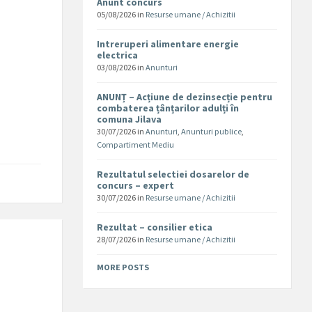
Anunt concurs
05/08/2026
in
Resurse umane / Achizitii
Intreruperi alimentare energie
electrica
03/08/2026
in
Anunturi
ANUNȚ – Acțiune de dezinsecție pentru
combaterea țânțarilor adulți în
comuna Jilava
30/07/2026
in
Anunturi
,
Anunturi publice
,
Compartiment Mediu
Rezultatul selectiei dosarelor de
concurs – expert
30/07/2026
in
Resurse umane / Achizitii
Rezultat – consilier etica
28/07/2026
in
Resurse umane / Achizitii
MORE POSTS