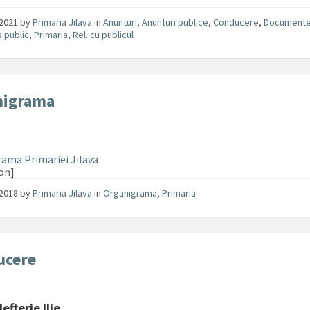
/2021
by
Primaria Jilava
in
Anunturi
,
Anunturi publice
,
Conducere
,
Documente
s public
,
Primaria
,
Rel. cu publicul
nigrama
ama Primariei Jilava
on]
/2018
by
Primaria Jilava
in
Organigrama
,
Primaria
ucere
efterie Ilie