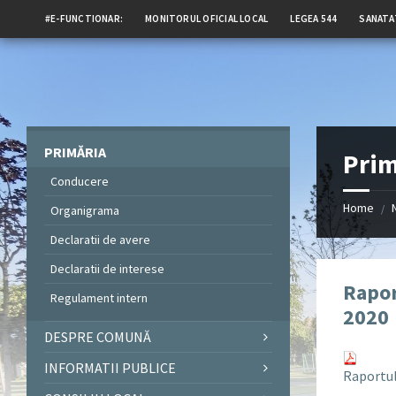
#E-FUNCTIONAR:
MONITORUL OFICIAL LOCAL
LEGEA 544
SANATA
PRIMĂRIA
Prim
Conducere
Home
/
Organigrama
Declaratii de avere
Declaratii de interese
Rapor
Regulament intern
2020
DESPRE COMUNĂ
INFORMATII PUBLICE
Raportul