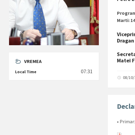
Program
Marti: 14
Vicepri
Dragan
Secreta
Matei F
VREMEA
07:31
Local Time
08/10
Decla
• Primar