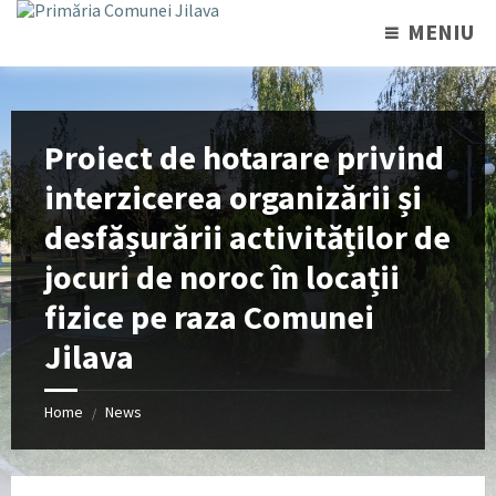
MENIU
Proiect de hotarare privind
interzicerea organizării și
desfășurării activităților de
jocuri de noroc în locații
fizice pe raza Comunei
Jilava
Home
News
/