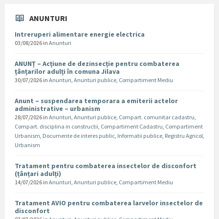
ANUNTURI
Intreruperi alimentare energie electrica
03/08/2026
in
Anunturi
ANUNȚ – Acțiune de dezinsecție pentru combaterea
țânțarilor adulți în comuna Jilava
30/07/2026
in
Anunturi
,
Anunturi publice
,
Compartiment Mediu
Anunt – suspendarea temporara a emiterii actelor
administrative – urbanism
28/07/2026
in
Anunturi
,
Anunturi publice
,
Compart. comunitar cadastru
,
Compart. disciplina in constructii
,
Compartiment Cadastru
,
Compartiment
Urbanism
,
Documente de interes public
,
Informatii publice
,
Registru Agricol
,
Urbanism
Tratament pentru combaterea insectelor de disconfort
(țânțari adulți)
14/07/2026
in
Anunturi
,
Anunturi publice
,
Compartiment Mediu
Tratament AVIO pentru combaterea larvelor insectelor de
disconfort