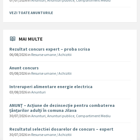
07/07/2026
in
Anunturi
,
Anunturi publice
,
Compartiment Mediu
VEZI TOATE ANUNTURILE
MAI MULTE
Rezultat concurs expert – proba scrisa
06/08/2026
in
Resurse umane / Achizitii
Anunt concurs
05/08/2026
in
Resurse umane / Achizitii
Intreruperi alimentare energie electrica
03/08/2026
in
Anunturi
ANUNȚ – Acțiune de dezinsecție pentru combaterea
țânțarilor adulți în comuna Jilava
30/07/2026
in
Anunturi
,
Anunturi publice
,
Compartiment Mediu
Rezultatul selectiei dosarelor de concurs – expert
30/07/2026
in
Resurse umane / Achizitii