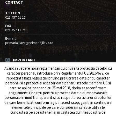
CONTACT
TELEFON
021 457 01 15
FAX
021 457 11 71
E-mail
primariajilava@primariajilava.ro
IMPORTANT
Avand in vedere noile reglementari cu privire la protectia datelor cu
Rezultat concurs expert – proba scrisa
caracter personal, introduse prin Regulamentul UE 2016/679, ce
06/08/2026
in
Resurse umane / Achizitii
reprezinta baza legislatiei privind prelucrarea datelor cu caracter
personal si a protectiei acestor date pentru statele membre UE si
Anunt concurs
care se aplica incepand cu 25 mai 2018, dorim sa reconfirmam
05/08/2026
in
Resurse umane / Achizitii
angajamentul nostru pentru a procesa datele dumneavoastra
personale in mod transparent si cu respectarea tuturor drepturilor
de care beneficiati conform legii. ln acest scop, gasiti in continuare
elementele principale pe care consideram ca este util sa le
cunoasteti pe aceasta tema, in calitatea dumneavoastra de
© 2026 Primăria Comunei Jilava. Dev by
ows.ro