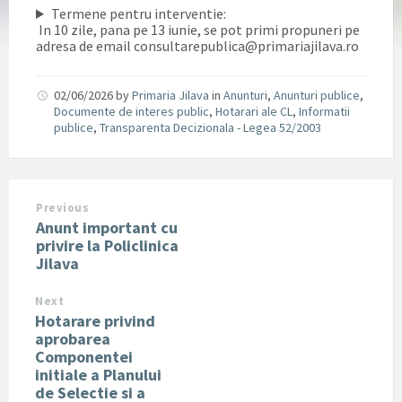
Termene pentru interventie:
In 10 zile, pana pe 13 iunie, se pot primi propuneri pe
adresa de email consultarepublica@primariajilava.ro
02/06/2026
by
Primaria Jilava
in
Anunturi
,
Anunturi publice
,
Documente de interes public
,
Hotarari ale CL
,
Informatii
publice
,
Transparenta Decizionala - Legea 52/2003
Previous
Anunt important cu
privire la Policlinica
Jilava
Next
Hotarare privind
aprobarea
Componentei
initiale a Planului
de Selectie si a