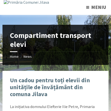
MENIU
Compartiment transport
elevi
Home
News
/
Un cadou pentru toți elevii din
unitățile de învățământ din
comuna Jilava
La inițiativa domnului Elefterie Ilie Petre, Primaria