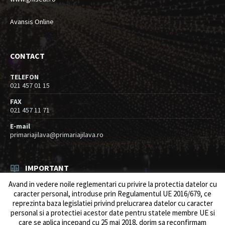
Avansis Online
CONTACT
TELEFON
021 457 01 15
FAX
021 457 11 71
E-mail
primariajilava@primariajilava.ro
IMPORTANT
Avand in vedere noile reglementari cu privire la protectia datelor cu
Anunt concurs
caracter personal, introduse prin Regulamentul UE 2016/679, ce
05/08/2026
in
Resurse umane / Achizitii
reprezinta baza legislatiei privind prelucrarea datelor cu caracter
personal si a protectiei acestor date pentru statele membre UE si
Intreruperi alimentare energie electrica
care se aplica incepand cu 25 mai 2018, dorim sa reconfirmam