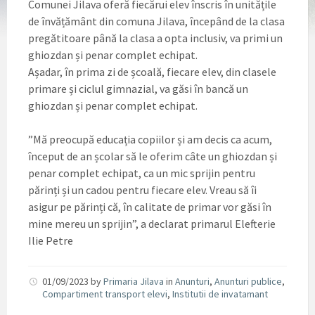
Comunei Jilava oferă fiecărui elev înscris în unitățile
de învățământ din comuna Jilava, începând de la clasa
pregătitoare până la clasa a opta inclusiv, va primi un
ghiozdan și penar complet echipat.
Așadar, în prima zi de școală, fiecare elev, din clasele
primare și ciclul gimnazial, va găsi în bancă un
ghiozdan și penar complet echipat.
”Mă preocupă educația copiilor și am decis ca acum,
început de an școlar să le oferim câte un ghiozdan și
penar complet echipat, ca un mic sprijin pentru
părinți și un cadou pentru fiecare elev. Vreau să îi
asigur pe părinți că, în calitate de primar vor găsi în
mine mereu un sprijin”, a declarat primarul Elefterie
Ilie Petre
01/09/2023
by
Primaria Jilava
in
Anunturi
,
Anunturi publice
,
Compartiment transport elevi
,
Institutii de invatamant