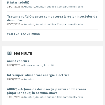
(țânțari adulți)
14/07/2026
in
Anunturi
,
Anunturi publice
,
Compartiment Mediu
Tratament AVIO pentru combaterea larvelor insectelor de
disconfort
07/07/2026
in
Anunturi
,
Anunturi publice
,
Compartiment Mediu
VEZI TOATE ANUNTURILE
MAI MULTE
Anunt concurs
05/08/2026
in
Resurse umane / Achizitii
Intreruperi alimentare energie electrica
03/08/2026
in
Anunturi
ANUNȚ – Acțiune de dezinsecție pentru combaterea
țânțarilor adulți în comuna Jilava
30/07/2026
in
Anunturi
,
Anunturi publice
,
Compartiment Mediu