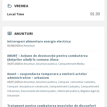
VREMEA
01:30
Local Time
ANUNTURI
Intreruperi alimentare energie electrica
03/08/2026
in
Anunturi
ANUNȚ – Acțiune de dezinsecție pentru combaterea
țânțarilor adulți în comuna Jilava
30/07/2026
in
Anunturi
,
Anunturi publice
,
Compartiment Mediu
Anunt – suspendarea temporara a emiterii actelor
administrative – urbanism
28/07/2026
in
Anunturi
,
Anunturi publice
,
Compart. comunitar cadastru
,
Compart. disciplina in constructii
,
Compartiment Cadastru
,
Compartiment
Urbanism
,
Documente de interes public
,
Informatii publice
,
Registru Agricol
,
Urbanism
Tratament pentru combaterea insectelor de disconfort