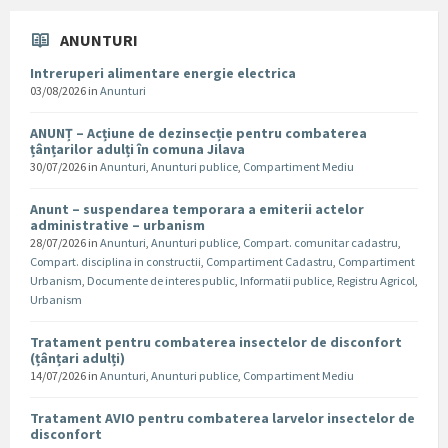
ANUNTURI
Intreruperi alimentare energie electrica
03/08/2026
in
Anunturi
ANUNȚ – Acțiune de dezinsecție pentru combaterea
țânțarilor adulți în comuna Jilava
30/07/2026
in
Anunturi
,
Anunturi publice
,
Compartiment Mediu
Anunt – suspendarea temporara a emiterii actelor
administrative – urbanism
28/07/2026
in
Anunturi
,
Anunturi publice
,
Compart. comunitar cadastru
,
Compart. disciplina in constructii
,
Compartiment Cadastru
,
Compartiment
Urbanism
,
Documente de interes public
,
Informatii publice
,
Registru Agricol
,
Urbanism
Tratament pentru combaterea insectelor de disconfort
(țânțari adulți)
14/07/2026
in
Anunturi
,
Anunturi publice
,
Compartiment Mediu
Tratament AVIO pentru combaterea larvelor insectelor de
disconfort