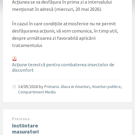
Acțiunea se va desfășura în prima zi a intervalului
menționat în adresă (miercuri, 20 mai 2026).
În cazul în care condițiile atmosferice nu ne permit
desfășurarea acțiunii, vă vom comunica, în timp util,
despre următoarea zi favorabilă aplicării
tratamentului.
Acțiune terestră pentru combaterea insectelor de
disconfort
14/05/2026
by
Primaria Jilava
in
Anunturi
,
Anunturi publice
,
Compartiment Mediu
Previous
Instiintare
masuratori