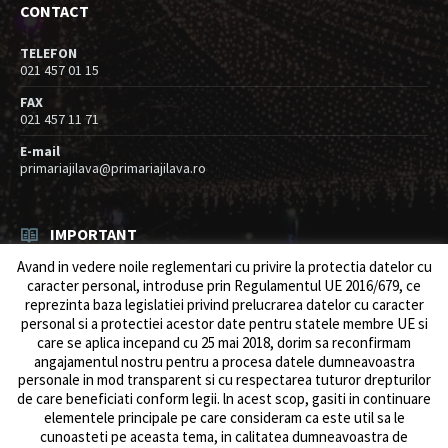
CONTACT
TELEFON
021 457 01 15
FAX
021 457 11 71
E-mail
primariajilava@primariajilava.ro
IMPORTANT
Avand in vedere noile reglementari cu privire la protectia datelor cu
Rezultat concurs expert – proba scrisa
caracter personal, introduse prin Regulamentul UE 2016/679, ce
06/08/2026
in
Resurse umane / Achizitii
reprezinta baza legislatiei privind prelucrarea datelor cu caracter
personal si a protectiei acestor date pentru statele membre UE si
Anunt concurs
care se aplica incepand cu 25 mai 2018, dorim sa reconfirmam
05/08/2026
in
Resurse umane / Achizitii
angajamentul nostru pentru a procesa datele dumneavoastra
personale in mod transparent si cu respectarea tuturor drepturilor
de care beneficiati conform legii. ln acest scop, gasiti in continuare
elementele principale pe care consideram ca este util sa le
cunoasteti pe aceasta tema, in calitatea dumneavoastra de
© 2026 Primăria Comunei Jilava. Dev by
ows.ro