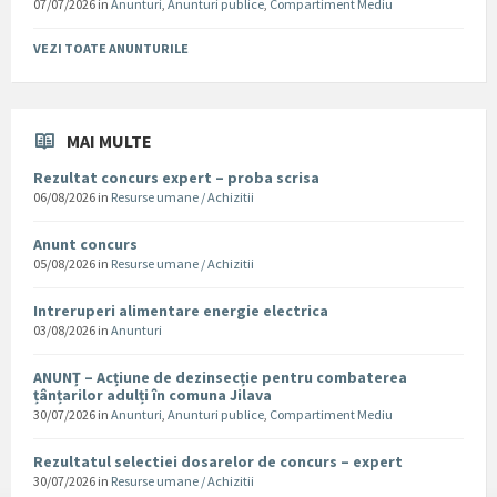
07/07/2026
in
Anunturi
,
Anunturi publice
,
Compartiment Mediu
VEZI TOATE ANUNTURILE
MAI MULTE
Rezultat concurs expert – proba scrisa
06/08/2026
in
Resurse umane / Achizitii
Anunt concurs
05/08/2026
in
Resurse umane / Achizitii
Intreruperi alimentare energie electrica
03/08/2026
in
Anunturi
ANUNȚ – Acțiune de dezinsecție pentru combaterea
țânțarilor adulți în comuna Jilava
30/07/2026
in
Anunturi
,
Anunturi publice
,
Compartiment Mediu
Rezultatul selectiei dosarelor de concurs – expert
30/07/2026
in
Resurse umane / Achizitii