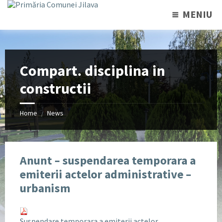
MENIU
Compart. disciplina in
constructii
Home
News
/
Anunt – suspendarea temporara a
emiterii actelor administrative –
urbanism
Suspendare temporara a emiterii actelor