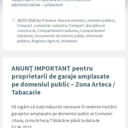
administrative – urbanism
28/07/2026
by
Primaria Jilava
in
Anunturi
,
Anunturi publice
,
Compart. comunitar cadastru
,
Compart. disciplina in
constructii
,
Compartiment Cadastru
,
Compartiment
Urbanism
,
Documente de interes public
,
Informatii
publice
,
Registru Agricol
,
Urbanism
ANUNȚ IMPORTANT pentru
proprietarii de garaje amplasate
pe domeniul public – Zona Arteca /
Tabacarie
Vă rugăm să luați măsurile necesare în vederea mutării
garajelor amplasate pe domeniul public al Comunei
Jilava, zona Arteca/Tăbăcărie până la data de
02.06.2023..