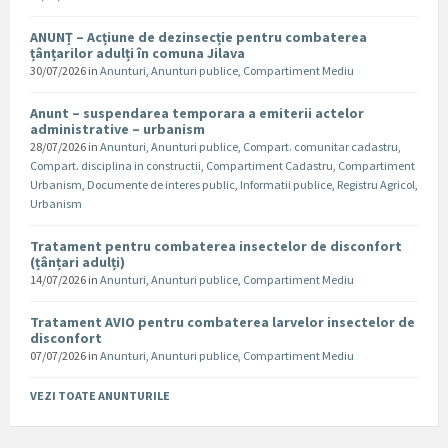
ANUNȚ – Acțiune de dezinsecție pentru combaterea
țânțarilor adulți în comuna Jilava
30/07/2026
in
Anunturi
,
Anunturi publice
,
Compartiment Mediu
Anunt – suspendarea temporara a emiterii actelor
administrative – urbanism
28/07/2026
in
Anunturi
,
Anunturi publice
,
Compart. comunitar cadastru
,
Compart. disciplina in constructii
,
Compartiment Cadastru
,
Compartiment
Urbanism
,
Documente de interes public
,
Informatii publice
,
Registru Agricol
,
Urbanism
Tratament pentru combaterea insectelor de disconfort
(țânțari adulți)
14/07/2026
in
Anunturi
,
Anunturi publice
,
Compartiment Mediu
Tratament AVIO pentru combaterea larvelor insectelor de
disconfort
07/07/2026
in
Anunturi
,
Anunturi publice
,
Compartiment Mediu
VEZI TOATE ANUNTURILE