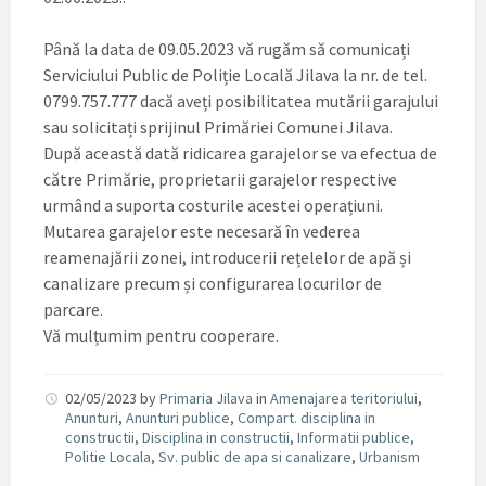
Până la data de 09.05.2023 vă rugăm să comunicați
Serviciului Public de Poliție Locală Jilava la nr. de tel.
0799.757.777 dacă aveți posibilitatea mutării garajului
sau solicitați sprijinul Primăriei Comunei Jilava.
După această dată ridicarea garajelor se va efectua de
către Primărie, proprietarii garajelor respective
urmând a suporta costurile acestei operațiuni.
Mutarea garajelor este necesară în vederea
reamenajării zonei, introducerii rețelelor de apă și
canalizare precum și configurarea locurilor de
parcare.
Vă mulțumim pentru cooperare.
02/05/2023
by
Primaria Jilava
in
Amenajarea teritoriului
,
Anunturi
,
Anunturi publice
,
Compart. disciplina in
constructii
,
Disciplina in constructii
,
Informatii publice
,
Politie Locala
,
Sv. public de apa si canalizare
,
Urbanism