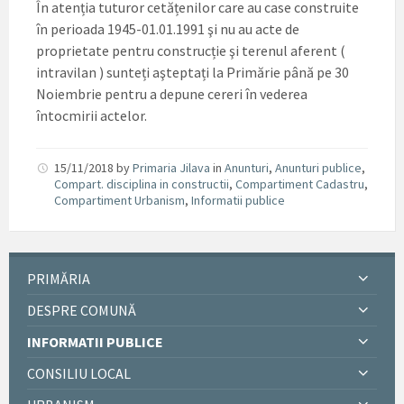
În atenția tuturor cetățenilor care au case construite
în perioada 1945-01.01.1991 şi nu au acte de
proprietate pentru construcție şi terenul aferent (
intravilan ) sunteți aşteptați la Primărie până pe 30
Noiembrie pentru a depune cereri în vederea
întocmirii actelor.
15/11/2018
by
Primaria Jilava
in
Anunturi
,
Anunturi publice
,
Compart. disciplina in constructii
,
Compartiment Cadastru
,
Compartiment Urbanism
,
Informatii publice
PRIMĂRIA
DESPRE COMUNĂ
INFORMATII PUBLICE
CONSILIU LOCAL