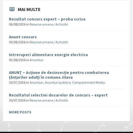
MAI MULTE
Rezultat concurs expert – proba scrisa
06/08/2026
in
Resurse umane / Achizitii
Anunt concurs
05/08/2026
in
Resurse umane / Achizitii
Intreruperi alimentare energie electrica
03/08/2026
in
Anunturi
ANUNȚ – Acțiune de dezinsecție pentru combaterea
țânțarilor adulți în comuna Jilava
30/07/2026
in
Anunturi
,
Anunturi publice
,
Compartiment Mediu
Rezultatul selectiei dosarelor de concurs – expert
30/07/2026
in
Resurse umane / Achizitii
MORE POSTS