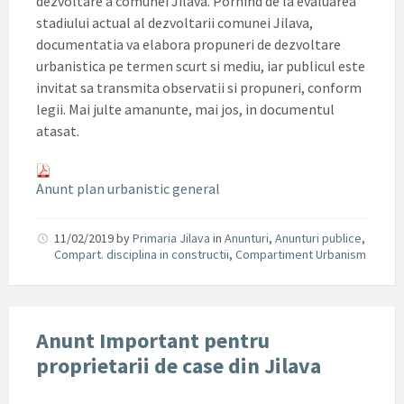
dezvoltare a comunei Jilava. Pornind de la evaluarea
stadiului actual al dezvoltarii comunei Jilava,
documentatia va elabora propuneri de dezvoltare
urbanistica pe termen scurt si mediu, iar publicul este
invitat sa transmita observatii si propuneri, conform
legii. Mai julte amanunte, mai jos, in documentul
atasat.
Anunt plan urbanistic general
11/02/2019
by
Primaria Jilava
in
Anunturi
,
Anunturi publice
,
Compart. disciplina in constructii
,
Compartiment Urbanism
Anunt Important pentru
proprietarii de case din Jilava