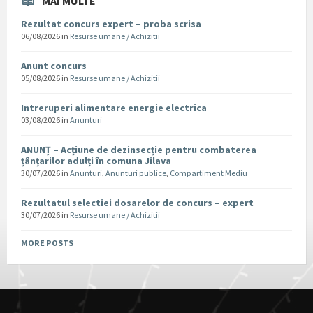
MAI MULTE
Rezultat concurs expert – proba scrisa
06/08/2026
in
Resurse umane / Achizitii
Anunt concurs
05/08/2026
in
Resurse umane / Achizitii
Intreruperi alimentare energie electrica
03/08/2026
in
Anunturi
ANUNȚ – Acțiune de dezinsecție pentru combaterea
țânțarilor adulți în comuna Jilava
30/07/2026
in
Anunturi
,
Anunturi publice
,
Compartiment Mediu
Rezultatul selectiei dosarelor de concurs – expert
30/07/2026
in
Resurse umane / Achizitii
MORE POSTS