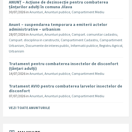
ANUNȚ – Acțiune de dezinsecție pentru combaterea
țânțarilor adulți în comuna Jilava
30/07/2026
in
Anunturi
,
Anunturi publice
,
Compartiment Mediu
Anunt – suspendarea temporara a emiterii actelor
administrative – urbanism
28/07/2026
in
Anunturi
,
Anunturi publice
,
Compart. comunitar cadastru
,
Compart. disciplina in constructii
,
Compartiment Cadastru
,
Compartiment
Urbanism
,
Documente de interes public
,
Informatii publice
,
Registru Agricol
,
Urbanism
Tratament pentru combaterea insectelor de disconfort
(țânțari adulți)
14/07/2026
in
Anunturi
,
Anunturi publice
,
Compartiment Mediu
Tratament AVIO pentru combaterea larvelor insectelor de
disconfort
07/07/2026
in
Anunturi
,
Anunturi publice
,
Compartiment Mediu
VEZI TOATE ANUNTURILE