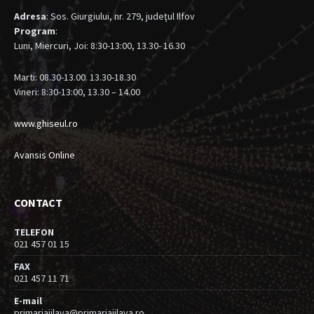
Adresa
: Sos. Giurgiului, nr. 279, judeţul Ilfov
Program
:
Luni, Miercuri, Joi: 8:30-13:00, 13.30- 16.30
Marti: 08.30-13.00. 13.30-18.30
Vineri: 8:30-13:00, 13.30 – 14.00
www.ghiseul.ro
Avansis Online
CONTACT
TELEFON
021 457 01 15
FAX
021 457 11 71
E-mail
primariajilava@primariajilava.ro