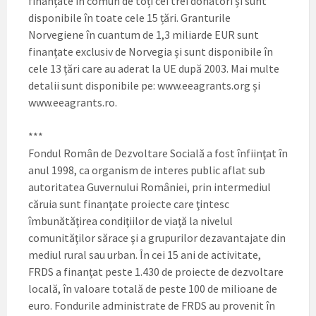
finanțate în comun de toți cei trei donatori și sunt
disponibile în toate cele 15 țări. Granturile
Norvegiene în cuantum de 1,3 miliarde EUR sunt
finanțate exclusiv de Norvegia și sunt disponibile în
cele 13 țări care au aderat la UE după 2003. Mai multe
detalii sunt disponibile pe: www.eeagrants.org și
www.eeagrants.ro.
***
Fondul Român de Dezvoltare Socială a fost înfiinţat în
anul 1998, ca organism de interes public aflat sub
autoritatea Guvernului României, prin intermediul
căruia sunt finanţate proiecte care ţintesc
îmbunătăţirea condiţiilor de viaţă la nivelul
comunităţilor sărace şi a grupurilor dezavantajate din
mediul rural sau urban. În cei 15 ani de activitate,
FRDS a finanţat peste 1.430 de proiecte de dezvoltare
locală, în valoare totală de peste 100 de milioane de
euro. Fondurile administrate de FRDS au provenit în