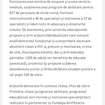
furnizarea unui serviciu de ocupare și a unui serviciu
medical, susținerea unui program de abilitare pentru
837 de persoane de etnie romă, formare
interculturală a 40 de specialiști și instruirea a 37 de
specialiști și lideri romi în advocacy și drepturile
omului. De asemenea, prin serviciile educaționale
propuse și prin acțiuni individualizate care vizează
analfabetismul funcțional și cunoștințele necesare
absolvirii clasei a VIII-a, precum și motivarea, stima
de sine, încurajarea elevilor, dar și prin educația
părinților (200 de adulți vor beneficia de educație
parentală), proiectul își propune scăderea
abandonului școlar și îmbunătățirea situației școlare a
cel puțin 100 de elevi.
Acțiunile demarate în comuna Jilava, Ilfov de către
Primăria Jilava (programul abilitare, programul
educațional non-formal și instruirea specialiștilor)
realizate în parteneriat cu Fundația Amfiteatru