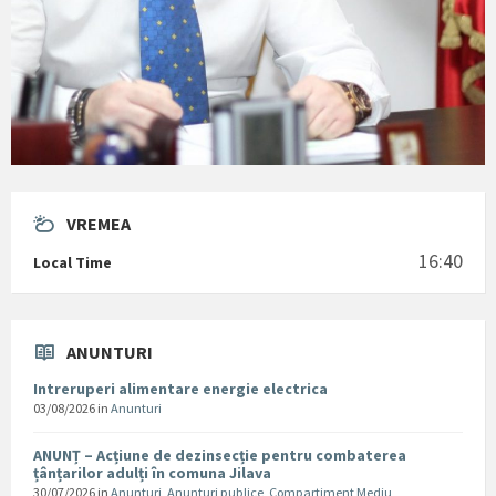
VREMEA
16:40
Local Time
ANUNTURI
Intreruperi alimentare energie electrica
03/08/2026
in
Anunturi
ANUNȚ – Acțiune de dezinsecție pentru combaterea
țânțarilor adulți în comuna Jilava
30/07/2026
in
Anunturi
,
Anunturi publice
,
Compartiment Mediu