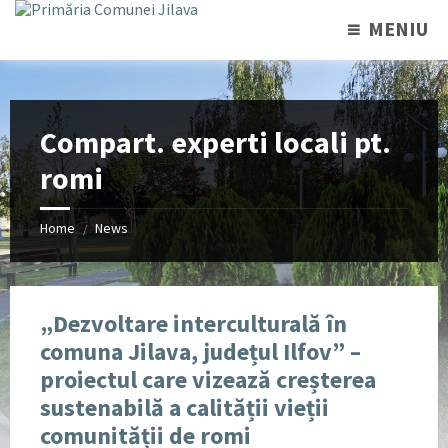
MENIU
Compart. experti locali pt.
romi
Home
News
/
„Dezvoltare interculturală în
comuna Jilava, județul Ilfov” –
proiectul care vizează creșterea
sustenabilă a calității vieții
comunității de romi