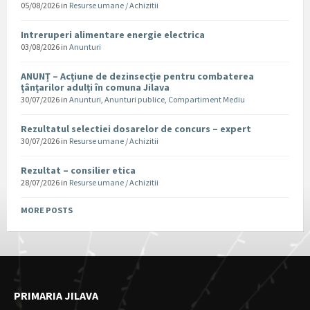
05/08/2026
in
Resurse umane / Achizitii
Intreruperi alimentare energie electrica
03/08/2026
in
Anunturi
ANUNȚ – Acțiune de dezinsecție pentru combaterea
țânțarilor adulți în comuna Jilava
30/07/2026
in
Anunturi
,
Anunturi publice
,
Compartiment Mediu
Rezultatul selectiei dosarelor de concurs – expert
30/07/2026
in
Resurse umane / Achizitii
Rezultat – consilier etica
28/07/2026
in
Resurse umane / Achizitii
MORE POSTS
PRIMARIA JILAVA