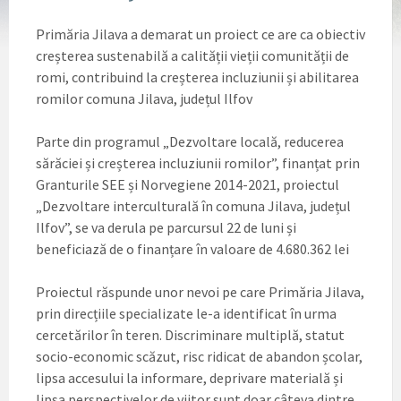
Primăria Jilava a demarat un proiect ce are ca obiectiv
creșterea sustenabilă a calității vieții comunității de
romi, contribuind la creșterea incluziunii și abilitarea
romilor comuna Jilava, județul Ilfov
Parte din programul „Dezvoltare locală, reducerea
sărăciei și creșterea incluziunii romilor”, finanțat prin
Granturile SEE și Norvegiene 2014-2021, proiectul
„Dezvoltare interculturală în comuna Jilava, județul
Ilfov”, se va derula pe parcursul 22 de luni și
beneficiază de o finanțare în valoare de 4.680.362 lei
Proiectul răspunde unor nevoi pe care Primăria Jilava,
prin direcțiile specializate le-a identificat în urma
cercetărilor în teren. Discriminare multiplă, statut
socio-economic scăzut, risc ridicat de abandon școlar,
lipsa accesului la informare, deprivare materială și
lipsa perspectivelor de viitor sunt doar câteva dintre