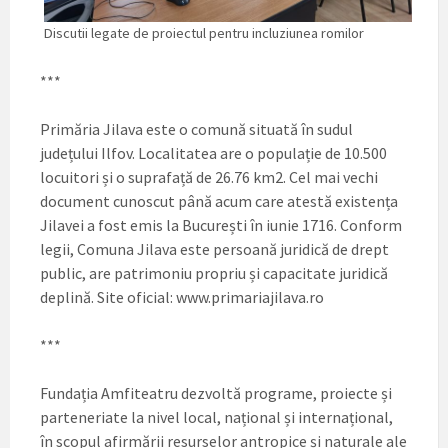
Discutii legate de proiectul pentru incluziunea romilor
***
Primăria Jilava este o comună situată în sudul
județului Ilfov. Localitatea are o populație de 10.500
locuitori și o suprafață de 26.76 km2. Cel mai vechi
document cunoscut până acum care atestă existența
Jilavei a fost emis la București în iunie 1716. Conform
legii, Comuna Jilava este persoană juridică de drept
public, are patrimoniu propriu și capacitate juridică
deplină. Site oficial: www.primariajilava.ro
***
Fundația Amfiteatru dezvoltă programe, proiecte și
parteneriate la nivel local, național și internațional,
în scopul afirmării resurselor antropice și naturale ale