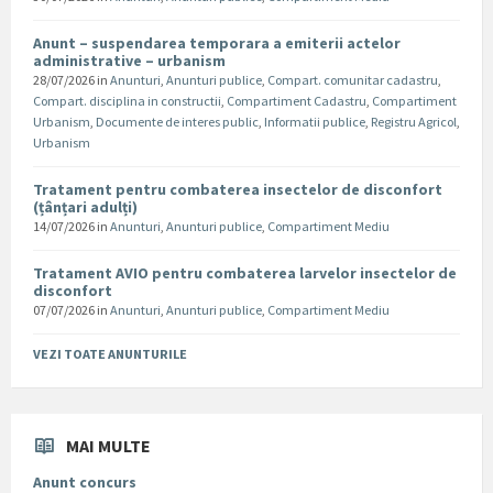
Anunt – suspendarea temporara a emiterii actelor
administrative – urbanism
28/07/2026
in
Anunturi
,
Anunturi publice
,
Compart. comunitar cadastru
,
Compart. disciplina in constructii
,
Compartiment Cadastru
,
Compartiment
Urbanism
,
Documente de interes public
,
Informatii publice
,
Registru Agricol
,
Urbanism
Tratament pentru combaterea insectelor de disconfort
(țânțari adulți)
14/07/2026
in
Anunturi
,
Anunturi publice
,
Compartiment Mediu
Tratament AVIO pentru combaterea larvelor insectelor de
disconfort
07/07/2026
in
Anunturi
,
Anunturi publice
,
Compartiment Mediu
VEZI TOATE ANUNTURILE
MAI MULTE
Anunt concurs