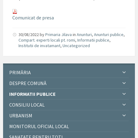
Comunicat de presa
30/08/2022
by
Primaria Jilava
in
Anunturi
,
Anunturi publice
,
Compart. experti locali pt. romi
,
Informatii publice
,
Institutii de invatamant
,
Uncategorized
PRIMĂRIA
DESPRE COMUNĂ
INFORMATII PUBLICE
CONSILIU LOCAL
URBANISM
MONITORUL OFICIAL LOCAL
SANATATE PENTRU TOTI