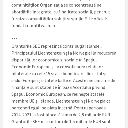
comunităților. Organizația se concentrează pe
abordările integrate, cu finalitate socială, pentru a
furniza comunităților soluții și sprijin. Site oficial:
fundatia-amfiteatru.ro.
***
Granturile SEE reprezintă contribuția Islandei,
Principatului Liechtenstein și a Norvegiei la reducerea
disparităților economice și sociale în Spațiul
Economic European și la consolidarea relațiilor
bilaterale cu cele 15 state beneficiare din estul și
sudul Europei și statele baltice. Aceste mecanisme de
finanțare sunt stabilite în baza Acordului privind
Spațiul Economic European, ce reunește statele
membre UE și Islanda, Liechtenstein și Norvegia ca
parteneri egali pe piața internă. Pentru perioada
2014-2021, a fost alocată suma de 2,8 miliarde EUR.
Granturile SEE în cuantum de 1,5 miliarde EUR sunt