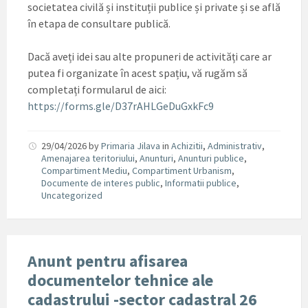
societatea civilă și instituții publice și private și se află
în etapa de consultare publică.
Dacă aveți idei sau alte propuneri de activități care ar
putea fi organizate în acest spațiu, vă rugăm să
completați formularul de aici:
https://forms.gle/D37rAHLGeDuGxkFc9
29/04/2026
by
Primaria Jilava
in
Achizitii
,
Administrativ
,
Amenajarea teritoriului
,
Anunturi
,
Anunturi publice
,
Compartiment Mediu
,
Compartiment Urbanism
,
Documente de interes public
,
Informatii publice
,
Uncategorized
Anunt pentru afisarea
documentelor tehnice ale
cadastrului -sector cadastral 26