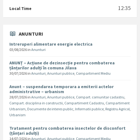
12:35
Local Time
ANUNTURI
Intreruperi alimentare energie electrica
03/08/2026
in
Anunturi
ANUNȚ – Acțiune de dezinsecție pentru combaterea
țânțarilor adulți în comuna Jilava
30/07/2026
in
Anunturi
,
Anunturi publice
,
Compartiment Mediu
Anunt – suspendarea temporara a emiterii actelor
administrative – urbanism
28/07/2026
in
Anunturi
,
Anunturi publice
,
Compart. comunitar cadastru
,
Compart. disciplina in constructii
,
Compartiment Cadastru
,
Compartiment
Urbanism
,
Documente de interes public
,
Informatii publice
,
Registru Agricol
,
Urbanism
Tratament pentru combaterea insectelor de disconfort
(țânțari adulți)
14/07/2026
in
Anunturi
,
Anunturi publice
,
Compartiment Mediu