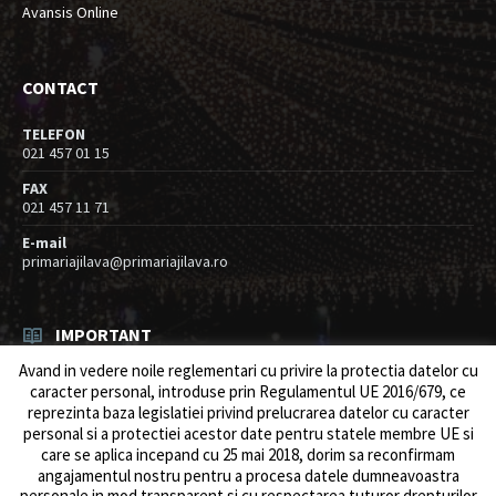
Avansis Online
CONTACT
TELEFON
021 457 01 15
FAX
021 457 11 71
E-mail
primariajilava@primariajilava.ro
IMPORTANT
Avand in vedere noile reglementari cu privire la protectia datelor cu
Rezultat concurs expert – proba scrisa
caracter personal, introduse prin Regulamentul UE 2016/679, ce
06/08/2026
in
Resurse umane / Achizitii
reprezinta baza legislatiei privind prelucrarea datelor cu caracter
personal si a protectiei acestor date pentru statele membre UE si
Anunt concurs
care se aplica incepand cu 25 mai 2018, dorim sa reconfirmam
05/08/2026
in
Resurse umane / Achizitii
angajamentul nostru pentru a procesa datele dumneavoastra
personale in mod transparent si cu respectarea tuturor drepturilor