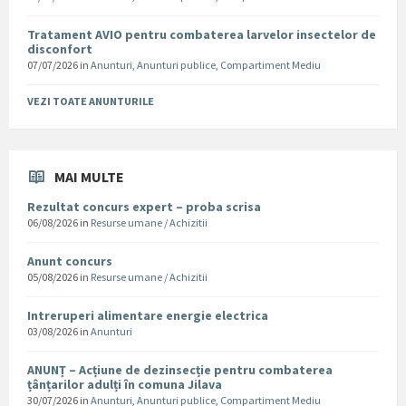
Tratament AVIO pentru combaterea larvelor insectelor de
disconfort
07/07/2026
in
Anunturi
,
Anunturi publice
,
Compartiment Mediu
VEZI TOATE ANUNTURILE
MAI MULTE
Rezultat concurs expert – proba scrisa
06/08/2026
in
Resurse umane / Achizitii
Anunt concurs
05/08/2026
in
Resurse umane / Achizitii
Intreruperi alimentare energie electrica
03/08/2026
in
Anunturi
ANUNȚ – Acțiune de dezinsecție pentru combaterea
țânțarilor adulți în comuna Jilava
30/07/2026
in
Anunturi
,
Anunturi publice
,
Compartiment Mediu