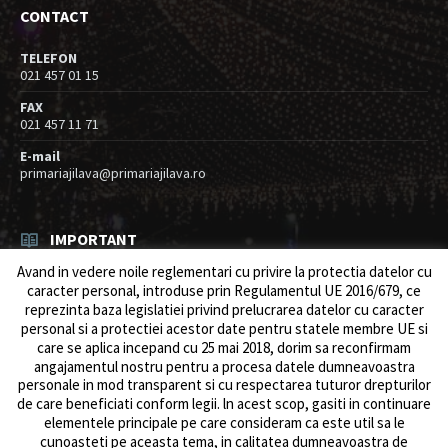
CONTACT
TELEFON
021 457 01 15
FAX
021 457 11 71
E-mail
primariajilava@primariajilava.ro
IMPORTANT
Avand in vedere noile reglementari cu privire la protectia datelor cu
Rezultat concurs expert – proba scrisa
caracter personal, introduse prin Regulamentul UE 2016/679, ce
06/08/2026
in
Resurse umane / Achizitii
reprezinta baza legislatiei privind prelucrarea datelor cu caracter
personal si a protectiei acestor date pentru statele membre UE si
Anunt concurs
care se aplica incepand cu 25 mai 2018, dorim sa reconfirmam
05/08/2026
in
Resurse umane / Achizitii
angajamentul nostru pentru a procesa datele dumneavoastra
personale in mod transparent si cu respectarea tuturor drepturilor
de care beneficiati conform legii. ln acest scop, gasiti in continuare
elementele principale pe care consideram ca este util sa le
cunoasteti pe aceasta tema, in calitatea dumneavoastra de