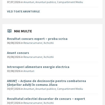
07/07/2026
in
Anunturi
,
Anunturi publice
,
Compartiment Mediu
VEZI TOATE ANUNTURILE
MAI MULTE
Rezultat concurs expert – proba scrisa
06/08/2026
in
Resurse umane / Achizitii
Anunt concurs
05/08/2026
in
Resurse umane / Achizitii
Intreruperi alimentare energie electrica
03/08/2026
in
Anunturi
ANUNȚ – Acțiune de dezinsecție pentru combaterea
țânțarilor adulți în comuna Jilava
30/07/2026
in
Anunturi
,
Anunturi publice
,
Compartiment Mediu
Rezultatul selectiei dosarelor de concurs – expert
30/07/2026
in
Resurse umane / Achizitii