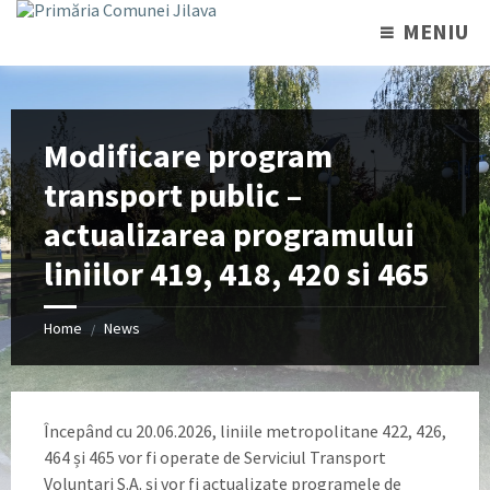
MENIU
Modificare program
transport public –
actualizarea programului
liniilor 419, 418, 420 si 465
Home
News
/
Începând cu 20.06.2026, liniile metropolitane 422, 426,
464 și 465 vor fi operate de Serviciul Transport
Voluntari S.A. și vor fi actualizate programele de