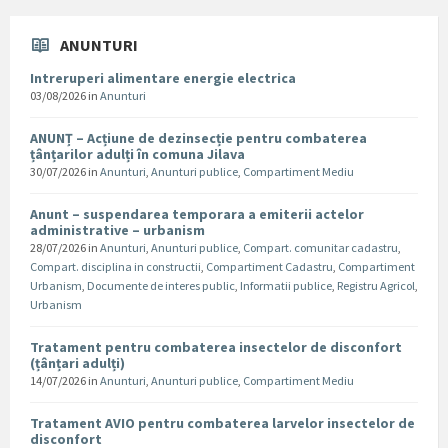
ANUNTURI
Intreruperi alimentare energie electrica
03/08/2026
in
Anunturi
ANUNȚ – Acțiune de dezinsecție pentru combaterea
țânțarilor adulți în comuna Jilava
30/07/2026
in
Anunturi
,
Anunturi publice
,
Compartiment Mediu
Anunt – suspendarea temporara a emiterii actelor
administrative – urbanism
28/07/2026
in
Anunturi
,
Anunturi publice
,
Compart. comunitar cadastru
,
Compart. disciplina in constructii
,
Compartiment Cadastru
,
Compartiment
Urbanism
,
Documente de interes public
,
Informatii publice
,
Registru Agricol
,
Urbanism
Tratament pentru combaterea insectelor de disconfort
(țânțari adulți)
14/07/2026
in
Anunturi
,
Anunturi publice
,
Compartiment Mediu
Tratament AVIO pentru combaterea larvelor insectelor de
disconfort