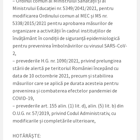
– Ordinul comun al Ministrului Sănătății și al
Ministrului Educației nr. 5349/2041/2021, pentru
modificarea Ordinului comun al MEC și MS nr.
5338/2015/2021 pentru aprobarea măsurilor de
organizare a activității în cadrul instituțiilor de
învățământ în condiții de siguranță epidemiologică
pentru prevenirea îmbolnăvirilor cu virusul SARS-CoV-
2,
– prevederile H.G. nr. 1090/2021, privind prelungirea
stării de alertă pe teritoriul României începând cu
data de 10 octombrie 2021, precum și stabilirea
măsurilor care se aplică pe durata acesteia pentru
prevenirea și combaterea efectelor pandemiei de
COVID-19,
– prevederile art. 155 alin. (1) lit. d), alin. (5) lit. b) din
O.U.G. nr. 57/2019, privind Codul Administrativ, cu
modificarile și completările ulterioare,
HOTĂRĂȘTE: