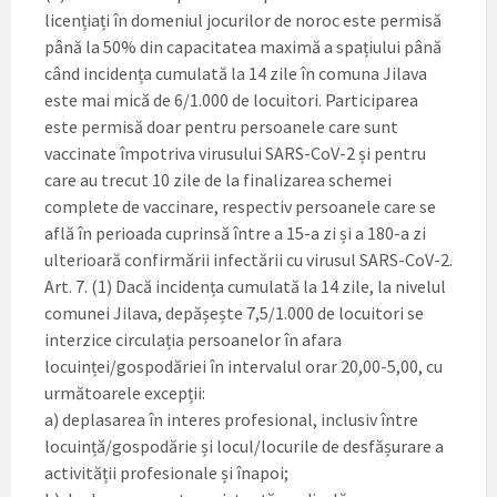
licențiați în domeniul jocurilor de noroc este permisă
până la 50% din capacitatea maximă a spațiului până
când incidența cumulată la 14 zile în comuna Jilava
este mai mică de 6/1.000 de locuitori. Participarea
este permisă doar pentru persoanele care sunt
vaccinate împotriva virusului SARS-CoV-2 și pentru
care au trecut 10 zile de la finalizarea schemei
complete de vaccinare, respectiv persoanele care se
află în perioada cuprinsă între a 15-a zi și a 180-a zi
ulterioară confirmării infectării cu virusul SARS-CoV-2.
Art. 7. (1) Dacă incidența cumulată la 14 zile, la nivelul
comunei Jilava, depășește 7,5/1.000 de locuitori se
interzice circulația persoanelor în afara
locuinței/gospodăriei în intervalul orar 20,00-5,00, cu
următoarele excepții:
a) deplasarea în interes profesional, inclusiv între
locuință/gospodărie și locul/locurile de desfășurare a
activității profesionale și înapoi;