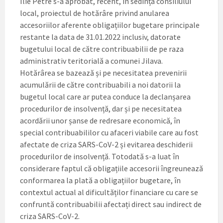
Ilie Petre s-a aprobat, recent, în sedința consiliului
local, proiectul de hotărâre privind anularea
accesoriilor aferente obligațiilor bugetare principale
restante la data de 31.01.2022 inclusiv, datorate
bugetului local de către contribuabilii de pe raza
administrativ teritorială a comunei Jilava.
Hotărârea se bazează și pe necesitatea prevenirii
acumulării de către contribuabili a noi datorii la
bugetul local care ar putea conduce la declanșarea
procedurilor de insolvență, dar și pe necesitatea
acordării unor șanse de redresare economică, în
special contribuabililor cu afaceri viabile care au fost
afectate de criza SARS-CoV-2 și evitarea deschiderii
procedurilor de insolvență. Totodată s-a luat în
considerare faptul că obligațiile accesorii îngreunează
conformarea la plată a obligațiilor bugetare, în
contextul actual al dificultăților financiare cu care se
confruntă contribuabilii afectați direct sau indirect de
criza SARS-CoV-2.