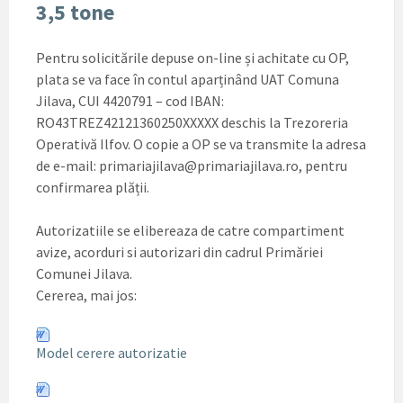
3,5 tone
Pentru solicitările depuse on-line și achitate cu OP,
plata se va face în contul aparținând UAT Comuna
Jilava, CUI 4420791 – cod IBAN:
RO43TREZ42121360250XXXXX deschis la Trezoreria
Operativă Ilfov. O copie a OP se va transmite la adresa
de e-mail: primariajilava@primariajilava.ro, pentru
confirmarea plății.
Autorizatiile se elibereaza de catre compartiment
avize, acorduri si autorizari din cadrul Primăriei
Comunei Jilava.
Cererea, mai jos:
Model cerere autorizatie