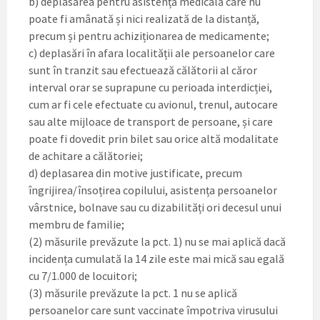
b) deplasarea pentru asistență medicală care nu
poate fi amânată și nici realizată de la distanță,
precum și pentru achiziționarea de medicamente;
c) deplasări în afara localității ale persoanelor care
sunt în tranzit sau efectuează călătorii al căror
interval orar se suprapune cu perioada interdicției,
cum ar fi cele efectuate cu avionul, trenul, autocare
sau alte mijloace de transport de persoane, și care
poate fi dovedit prin bilet sau orice altă modalitate
de achitare a călătoriei;
d) deplasarea din motive justificate, precum
îngrijirea/însoțirea copilului, asistența persoanelor
vârstnice, bolnave sau cu dizabilități ori decesul unui
membru de familie;
(2) măsurile prevăzute la pct. 1) nu se mai aplică dacă
incidența cumulată la 14 zile este mai mică sau egală
cu 7/1.000 de locuitori;
(3) măsurile prevăzute la pct. 1 nu se aplică
persoanelor care sunt vaccinate împotriva virusului