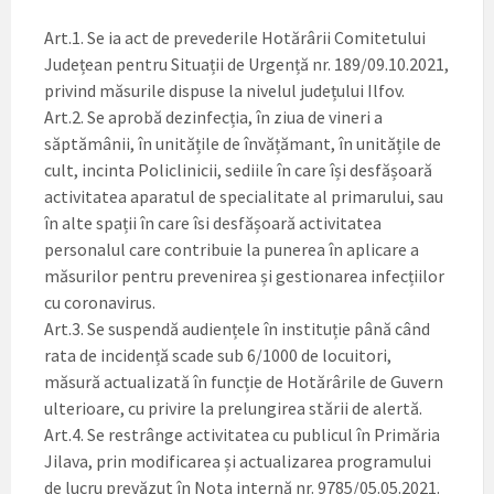
Art.1. Se ia act de prevederile Hotărârii Comitetului
Județean pentru Situații de Urgență nr. 189/09.10.2021,
privind măsurile dispuse la nivelul județului Ilfov.
Art.2. Se aprobă dezinfecția, în ziua de vineri a
săptămânii, în unitățile de învățămant, în unitățile de
cult, incinta Policlinicii, sediile în care își desfășoară
activitatea aparatul de specialitate al primarului, sau
în alte spații în care îsi desfășoară activitatea
personalul care contribuie la punerea în aplicare a
măsurilor pentru prevenirea și gestionarea infecțiilor
cu coronavirus.
Art.3. Se suspendă audiențele în instituție până când
rata de incidență scade sub 6/1000 de locuitori,
măsură actualizată în funcție de Hotărârile de Guvern
ulterioare, cu privire la prelungirea stării de alertă.
Art.4. Se restrânge activitatea cu publicul în Primăria
Jilava, prin modificarea și actualizarea programului
de lucru prevăzut în Nota internă nr. 9785/05.05.2021.