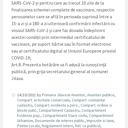
SARS-CoV-2 și pentru care au trecut 10 zile de la
finalizarea schemei complete de vaccinare, respectiv
persoanelor care se află în perioada cuprinsă între a
15-a zi și a 180-a zi ulterioară confirmării infectării cu
virusul SARS-CoV-2 și care fac dovada îndeplinirii
acestei condiții prin intermediul certificatului de
vaccinare, pe suport hârtie sau în format electronic
sau al certificatului digital al Uniunii Europene privind
COVID-19;
Art.8. Prezenta hotărâre va fi adusă la cunoștință
publică, prin grija secretarului general al comunei
Jilava.
14/10/2021
by
Primaria Jilava
in
Anunturi
,
Anunturi publice
,
Compart. activitate comerciala
,
Compart. comunitar
cadastru
,
Compart. evidenta a pers.
,
Compart. ordine si
liniste publ.
,
Compartiment Cadastru
,
Compartiment
Evidenta pop.
,
Compartiment Stare civila
,
Compartiment
Urbanism
,
Documente de interes public
,
Impozite si taxe
,
Politie Locala
,
Regulament intern
,
Rel. cu publicul
,