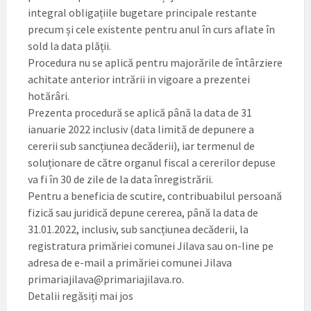
integral obligațiile bugetare principale restante
precum și cele existente pentru anul în curs aflate în
sold la data plății.
Procedura nu se aplică pentru majorările de întârziere
achitate anterior intrării in vigoare a prezentei
hotărâri.
Prezenta procedură se aplică până la data de 31
ianuarie 2022 inclusiv (data limită de depunere a
cererii sub sancțiunea decăderii), iar termenul de
soluționare de către organul fiscal a cererilor depuse
va fi în 30 de zile de la data înregistrării.
Pentru a beneficia de scutire, contribuabilul persoană
fizică sau juridică depune cererea, până la data de
31.01.2022, inclusiv, sub sancțiunea decăderii, la
registratura primăriei comunei Jilava sau on-line pe
adresa de e-mail a primăriei comunei Jilava
primariajilava@primariajilava.ro.
Detalii regăsiți mai jos