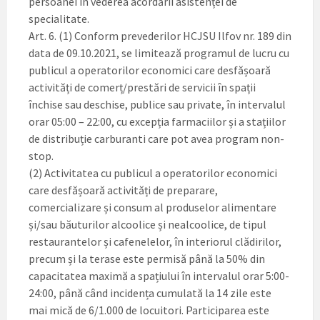
persoanei în vederea acordării asistenței de
specialitate.
Art. 6. (1) Conform prevederilor HCJSU Ilfov nr. 189 din
data de 09.10.2021, se limitează programul de lucru cu
publicul a operatorilor economici care desfășoară
activități de comerț/prestări de servicii în spații
închise sau deschise, publice sau private, în intervalul
orar 05:00 – 22:00, cu excepția farmaciilor și a stațiilor
de distribuție carburanti care pot avea program non-
stop.
(2) Activitatea cu publicul a operatorilor economici
care desfășoară activități de preparare,
comercializare și consum al produselor alimentare
și/sau băuturilor alcoolice și nealcoolice, de tipul
restaurantelor și cafenelelor, în interiorul clădirilor,
precum și la terase este permisă până la 50% din
capacitatea maximă a spațiului în intervalul orar 5:00-
24:00, până când incidența cumulată la 14 zile este
mai mică de 6/1.000 de locuitori. Participarea este