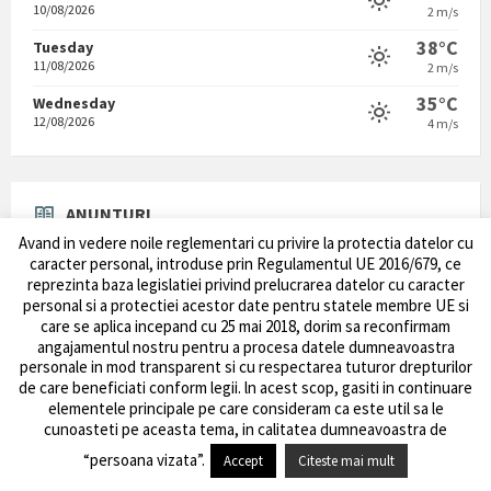
10/08/2026
2 m/s
38°C
Tuesday
11/08/2026
2 m/s
35°C
Wednesday
12/08/2026
4 m/s
ANUNTURI
Avand in vedere noile reglementari cu privire la protectia datelor cu
Intreruperi alimentare energie electrica
caracter personal, introduse prin Regulamentul UE 2016/679, ce
03/08/2026
in
Anunturi
reprezinta baza legislatiei privind prelucrarea datelor cu caracter
personal si a protectiei acestor date pentru statele membre UE si
ANUNȚ – Acțiune de dezinsecție pentru combaterea
care se aplica incepand cu 25 mai 2018, dorim sa reconfirmam
țânțarilor adulți în comuna Jilava
angajamentul nostru pentru a procesa datele dumneavoastra
30/07/2026
in
Anunturi
,
Anunturi publice
,
Compartiment Mediu
personale in mod transparent si cu respectarea tuturor drepturilor
de care beneficiati conform legii. ln acest scop, gasiti in continuare
Anunt – suspendarea temporara a emiterii actelor
elementele principale pe care consideram ca este util sa le
administrative – urbanism
cunoasteti pe aceasta tema, in calitatea dumneavoastra de
28/07/2026
in
Anunturi
,
Anunturi publice
,
Compart. comunitar cadastru
,
Compart. disciplina in constructii
,
Compartiment Cadastru
,
Compartiment
“persoana vizata”.
Accept
Citeste mai mult
Urbanism
,
Documente de interes public
,
Informatii publice
,
Registru Agricol
,