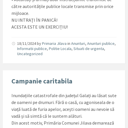
către autoritățile publice locale transmise prin orice
mijloace.
NU INTRAŢI ÎN PANICĂ!
ACESTA ESTE UN EXERCIȚIU!
18/11/2024
by
Primaria Jilava
in
Anunturi
,
Anunturi publice
,
Informatii publice
,
Politie Locala
,
Situati de urgenta
,
Uncategorized
Campanie caritabila
Inundațiile catastrofale din județul Galați au lăsat sute
de oameni pe drumuri. Fără o casă, cu agoniseala de o
viață luată de furia apelor, acești oameni au nevoie să
vadă și să simtă că le suntem alături.
Din acest motiv, Primăria Comunei Jilava demarează