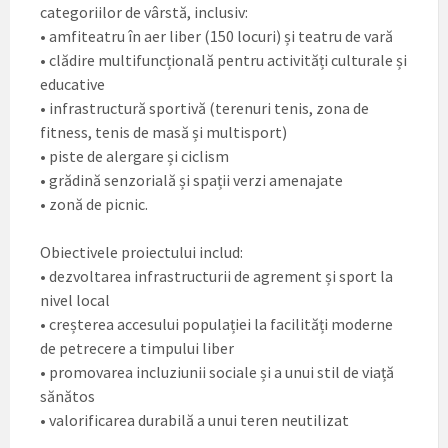
categoriilor de vârstă, inclusiv:
• amfiteatru în aer liber (150 locuri) și teatru de vară
• clădire multifuncțională pentru activități culturale și
educative
• infrastructură sportivă (terenuri tenis, zona de
fitness, tenis de masă și multisport)
• piste de alergare și ciclism
• grădină senzorială și spații verzi amenajate
• zonă de picnic.
Obiectivele proiectului includ:
• dezvoltarea infrastructurii de agrement și sport la
nivel local
• creșterea accesului populației la facilități moderne
de petrecere a timpului liber
• promovarea incluziunii sociale și a unui stil de viață
sănătos
• valorificarea durabilă a unui teren neutilizat