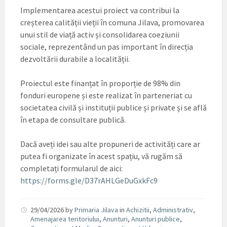
Implementarea acestui proiect va contribui la
creșterea calității vieții în comuna Jilava, promovarea
unui stil de viață activ și consolidarea coeziunii
sociale, reprezentând un pas important în direcția
dezvoltării durabile a localității.
Proiectul este finanțat în proporție de 98% din
fonduri europene și este realizat în parteneriat cu
societatea civilă și instituții publice și private și se află
în etapa de consultare publică.
Dacă aveți idei sau alte propuneri de activități care ar
putea fi organizate în acest spațiu, vă rugăm să
completați formularul de aici:
https://forms.gle/D37rAHLGeDuGxkFc9
29/04/2026
by
Primaria Jilava
in
Achizitii
,
Administrativ
,
Amenajarea teritoriului
,
Anunturi
,
Anunturi publice
,