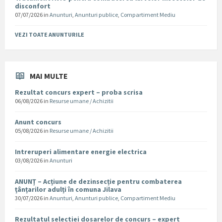
disconfort
07/07/2026
in
Anunturi
,
Anunturi publice
,
Compartiment Mediu
VEZI TOATE ANUNTURILE
MAI MULTE
Rezultat concurs expert – proba scrisa
06/08/2026
in
Resurse umane / Achizitii
Anunt concurs
05/08/2026
in
Resurse umane / Achizitii
Intreruperi alimentare energie electrica
03/08/2026
in
Anunturi
ANUNȚ – Acțiune de dezinsecție pentru combaterea
țânțarilor adulți în comuna Jilava
30/07/2026
in
Anunturi
,
Anunturi publice
,
Compartiment Mediu
Rezultatul selectiei dosarelor de concurs – expert