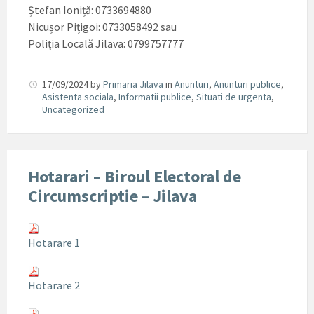
Ștefan Ioniță: 0733694880
Nicușor Pițigoi: 0733058492 sau
Poliția Locală Jilava: 0799757777
17/09/2024
by
Primaria Jilava
in
Anunturi
,
Anunturi publice
,
Asistenta sociala
,
Informatii publice
,
Situati de urgenta
,
Uncategorized
Hotarari – Biroul Electoral de
Circumscriptie – Jilava
Hotarare 1
Hotarare 2