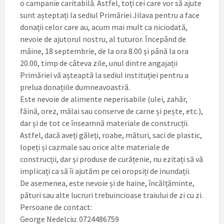
o campanie caritabilă. Astfel, toți cei care vor să ajute
sunt așteptați la sediul Primăriei Jilava pentru a face
donații celor care au, acum mai mult ca niciodată,
nevoie de ajutorul nostru, al tuturor. Începând de
mâine, 18 septembrie, de la ora 8.00 și până la ora
20.00, timp de câteva zile, unul dintre angajații
Primăriei vă așteaptă la sediul instituției pentru a
prelua donațiile dumneavoastră.
Este nevoie de alimente neperisabile (ulei, zahăr,
făină, orez, mălai sau conserve de carne și pește, etc.),
dar și de tot ce înseamnă materiale de construcții.
Astfel, dacă aveți găleți, roabe, mături, saci de plastic,
lopeți și cazmale sau orice alte materiale de
construcții, dar și produse de curățenie, nu ezitați să vă
implicați ca să îi ajutăm pe cei oropsiți de inundații.
De asemenea, este nevoie și de haine, încălțăminte,
pături sau alte lucruri trebuincioase traiului de zi cu zi.
Persoane de contact:
George Nedelciu: 0724486759