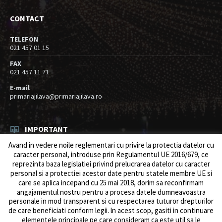
CONTACT
TELEFON
021 457 01 15
FAX
021 457 11 71
E-mail
primariajilava@primariajilava.ro
IMPORTANT
Avand in vedere noile reglementari cu privire la protectia datelor cu
Rezultat concurs expert – proba scrisa
caracter personal, introduse prin Regulamentul UE 2016/679, ce
06/08/2026
in
Resurse umane / Achizitii
reprezinta baza legislatiei privind prelucrarea datelor cu caracter
personal si a protectiei acestor date pentru statele membre UE si
Anunt concurs
care se aplica incepand cu 25 mai 2018, dorim sa reconfirmam
05/08/2026
in
Resurse umane / Achizitii
angajamentul nostru pentru a procesa datele dumneavoastra
personale in mod transparent si cu respectarea tuturor drepturilor
de care beneficiati conform legii. ln acest scop, gasiti in continuare
elementele principale pe care consideram ca este util sa le