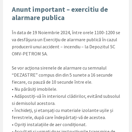
Anunt important – exercitiu de
alarmare publica
În data de 19 Noiembrie 2024, între orele 1100-1200 se
va desfăşura un Exerciţiu de alarmare publică în cazul
producerii unui accident – incendiu – la Depozitul SC
OMV-PETROM SA.
Se vor acţiona sirenele de alarmare cu semnalul
“DEZASTRE” compus din din 5 sunete a 16 secunde
fiecare, cu pauză de 10 secunde între ele.
• Nu părăsiți imobilele.
• Adăpostiți-vă în interiorul clădirilor, evitând subsolul
si demisolul acestora.
• Închideți, și etanșați cu materiale izolante ușile și
ferestrele, după care îndepărtați-vă de acestea.
• Opriți instalațiile de aer condiționat.
• Ascultați și urmați doar instrucțiunile transmise de