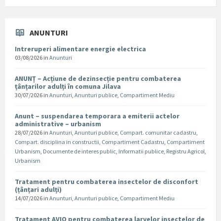
ANUNTURI
Intreruperi alimentare energie electrica
03/08/2026
in
Anunturi
ANUNȚ – Acțiune de dezinsecție pentru combaterea
țânțarilor adulți în comuna Jilava
30/07/2026
in
Anunturi
,
Anunturi publice
,
Compartiment Mediu
Anunt – suspendarea temporara a emiterii actelor
administrative – urbanism
28/07/2026
in
Anunturi
,
Anunturi publice
,
Compart. comunitar cadastru
,
Compart. disciplina in constructii
,
Compartiment Cadastru
,
Compartiment
Urbanism
,
Documente de interes public
,
Informatii publice
,
Registru Agricol
,
Urbanism
Tratament pentru combaterea insectelor de disconfort
(țânțari adulți)
14/07/2026
in
Anunturi
,
Anunturi publice
,
Compartiment Mediu
Tratament AVIO pentru combaterea larvelor insectelor de