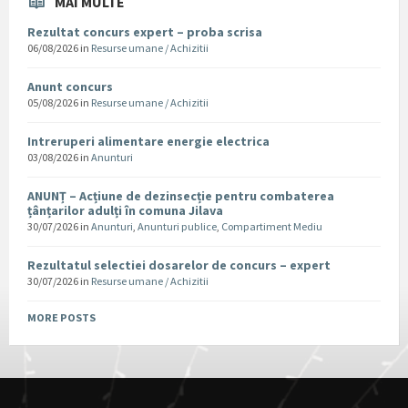
MAI MULTE
Rezultat concurs expert – proba scrisa
06/08/2026
in
Resurse umane / Achizitii
Anunt concurs
05/08/2026
in
Resurse umane / Achizitii
Intreruperi alimentare energie electrica
03/08/2026
in
Anunturi
ANUNȚ – Acțiune de dezinsecție pentru combaterea
țânțarilor adulți în comuna Jilava
30/07/2026
in
Anunturi
,
Anunturi publice
,
Compartiment Mediu
Rezultatul selectiei dosarelor de concurs – expert
30/07/2026
in
Resurse umane / Achizitii
MORE POSTS