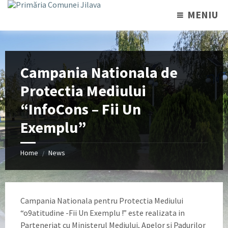
MENIU
Campania Nationala de
Protectia Mediului
“InfoCons – Fii Un
Exemplu”
Home
News
/
Campania Nationala pentru Protectia Mediului
“o9atitudine -Fii Un Exemplu !” este realizata in
Parteneriat cu Ministerul Mediului, Apelor si Padurilor