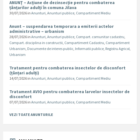
ANUNȚ – Acțiune de dezinsecție pentru combaterea
țânțarilor adulți în comuna Jilava
30/07/2026
in
Anunturi
,
Anunturi publice
,
Compartiment Mediu
Anunt – suspendarea temporara a emiterii actelor
administrative – urbanism
28/07/2026
in
Anunturi
,
Anunturi publice
,
Compart. comunitar cadastru
,
Compart. disciplina in constructii
,
Compartiment Cadastru
,
Compartiment
Urbanism
,
Documente de interes public
,
Informatii publice
,
Registru Agricol
,
Urbanism
Tratament pentru combaterea insectelor de disconfort
(țânțari adulți)
14/07/2026
in
Anunturi
,
Anunturi publice
,
Compartiment Mediu
Tratament AVIO pentru combaterea larvelor insectelor de
disconfort
07/07/2026
in
Anunturi
,
Anunturi publice
,
Compartiment Mediu
VEZI TOATE ANUNTURILE