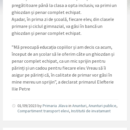
pregătitoare până la clasa a opta inclusiv, va primi un
ghiozdan și penar complet echipat.
Așadar, în prima zi de școală, fiecare elev, din clasele
primare și ciclul gimnazial, va găsi în bancă un
ghiozdan și penar complet echipat.
”Mă preocupă educația copiilor și am decis ca acum,
început de an școlar să le oferim câte un ghiozdan și
penar complet echipat, ca un mic sprijin pentru
părinți și un cadou pentru fiecare elev. Vreau să îi
asigur pe părinți că, în calitate de primar vor găsi în
mine mereu un sprijin”, a declarat primarul Elefterie
Ilie Petre
01/09/2023
by
Primaria Jilava
in
Anunturi
,
Anunturi publice
,
Compartiment transport elevi
,
Institutii de invatamant