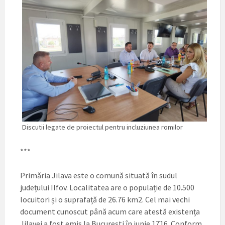
Discutii legate de proiectul pentru incluziunea romilor
***
Primăria Jilava este o comună situată în sudul
județului Ilfov. Localitatea are o populație de 10.500
locuitori și o suprafață de 26.76 km2. Cel mai vechi
document cunoscut până acum care atestă existența
Jilavei a fost emis la București în iunie 1716. Conform