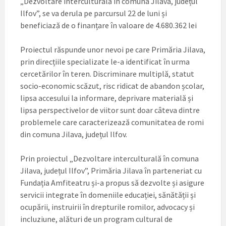
„Dezvoltare interculturală în comuna Jilava, județul
Ilfov”, se va derula pe parcursul 22 de luni și
beneficiază de o finanțare în valoare de 4.680.362 lei
Proiectul răspunde unor nevoi pe care Primăria Jilava,
prin direcțiile specializate le-a identificat în urma
cercetărilor în teren. Discriminare multiplă, statut
socio-economic scăzut, risc ridicat de abandon școlar,
lipsa accesului la informare, deprivare materială și
lipsa perspectivelor de viitor sunt doar câteva dintre
problemele care caracterizează comunitatea de romi
din comuna Jilava, județul Ilfov.
Prin proiectul „Dezvoltare interculturală în comuna
Jilava, județul Ilfov”, Primăria Jilava în parteneriat cu
Fundația Amfiteatru și-a propus să dezvolte și asigure
servicii integrate în domeniile educației, sănătății și
ocupării, instruirii în drepturile romilor, advocacy și
incluziune, alături de un program cultural de