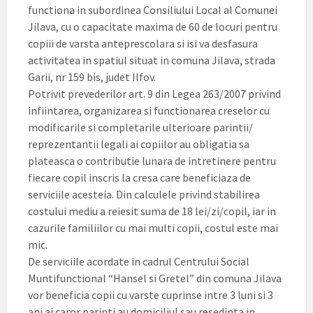
functiona in subordinea Consiliului Local al Comunei
Jilava, cu o capacitate maxima de 60 de locuri pentru
copiii de varsta anteprescolara si isi va desfasura
activitatea in spatiul situat in comuna Jilava, strada
Garii, nr 159 bis, judet Ilfov.
Potrivit prevederilor art. 9 din Legea 263/2007 privind
infiintarea, organizarea si functionarea creselor cu
modificarile si completarile ulterioare parintii/
reprezentantii legali ai copiilor au obligatia sa
plateasca o contributie lunara de intretinere pentru
fiecare copil inscris la cresa care beneficiaza de
serviciile acesteia. Din calculele privind stabilirea
costului mediu a reiesit suma de 18 lei/zi/copil, iar in
cazurile familiilor cu mai multi copii, costul este mai
mic.
De serviciile acordate in cadrul Centrului Social
Muntifunctional “Hansel si Gretel” din comuna Jilava
vor beneficia copii cu varste cuprinse intre 3 luni si 3
ani ai caror parinti au domiciliul sau resedinta in