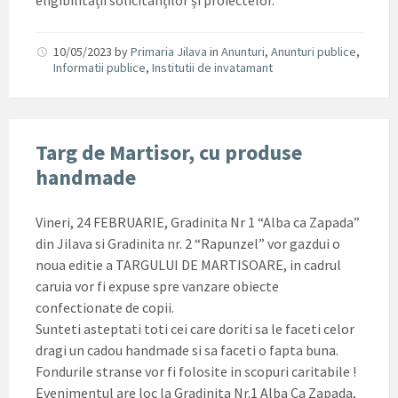
eligibilității solicitanților și proiectelor.
10/05/2023
by
Primaria Jilava
in
Anunturi
,
Anunturi publice
,
Informatii publice
,
Institutii de invatamant
Targ de Martisor, cu produse
handmade
Vineri, 24 FEBRUARIE, Gradinita Nr 1 “Alba ca Zapada”
din Jilava si Gradinita nr. 2 “Rapunzel” vor gazdui o
noua editie a TARGULUI DE MARTISOARE, in cadrul
caruia vor fi expuse spre vanzare obiecte
confectionate de copii.
Sunteti asteptati toti cei care doriti sa le faceti celor
dragi un cadou handmade si sa faceti o fapta buna.
Fondurile stranse vor fi folosite in scopuri caritabile !
Evenimentul are loc la Gradinita Nr.1 Alba Ca Zapada,