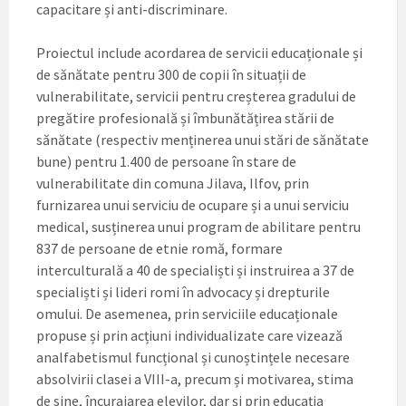
capacitare și anti-discriminare.
Proiectul include acordarea de servicii educaționale și
de sănătate pentru 300 de copii în situații de
vulnerabilitate, servicii pentru creșterea gradului de
pregătire profesională și îmbunătățirea stării de
sănătate (respectiv menținerea unui stări de sănătate
bune) pentru 1.400 de persoane în stare de
vulnerabilitate din comuna Jilava, Ilfov, prin
furnizarea unui serviciu de ocupare și a unui serviciu
medical, susținerea unui program de abilitare pentru
837 de persoane de etnie romă, formare
interculturală a 40 de specialiști și instruirea a 37 de
specialiști și lideri romi în advocacy și drepturile
omului. De asemenea, prin serviciile educaționale
propuse și prin acțiuni individualizate care vizează
analfabetismul funcțional și cunoștințele necesare
absolvirii clasei a VIII-a, precum și motivarea, stima
de sine, încurajarea elevilor, dar și prin educația