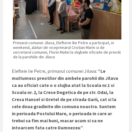
Primarul comunei Jilava, Elefterie Ilie Petre a participat, in
weekend, alaturi de viceprimarul Cristian Marin si de
secretarul comunei, Florin Matei la slujbele oficiate de preotii
de la parohiile din Jilava
Elefteie Iie Petre, primarul comunei Jilava:
“Le
multumesc preotilor din ambele parohii din Jilava
ca au oficiat cate o o slujba atat la Scoala nr.1 si
Scoala nr. 2, la Crese Degetica de pe str. Odai, la
Cresa Hansel si Gretel de pe strada Garii, cat si la
cele doua gradinite din comuna noastra. Suntem
in perioada Postului Mare, o perioada in care ar
trebui sa fim mai buni, macar acum si sa ne
intoarcem fata catre Dumnezeu”
.