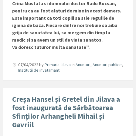
Crina Mustata si domnului doctor Radu Bucsan,
pentru ca au fost alaturi de mine in acest demers.
Este important ca toti copiii sa stie regulile de
igiena de baza. Fiecare dintre noi trebuie sa aiba
grija de sanatatea lui, sa mergem din timp la
medic si sa avem un stil de viata sanatos.
Va doresc tuturor multa sanatate”.
07/04/2022
by
Primaria Jilava
in
Anunturi
,
Anunturi publice
,
Institutii de invatamant
Creșa Hansel și Gretel din Jilava a
fost inaugurată de Sărbătoarea
Sfinților Arhangheli Mihail și
Gavriil