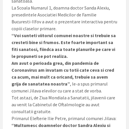
sanatoasa.
La Scoala Numarul 1, doamna doctor Sanda Alexiu,
presedintele Asociatiei Medicilor de Familie
Bucuresti-Ilfov a avut o prezentare interactiva pentru
copiii claselor primare.
“Voi sunteti viitorul comunei noastre si trebuie sa
cresteti bine si frumos. Este foarte important sa
fiti sanatosi, fiindca asa toate planurile pe care vi
le propuneti se pot realiza.
Am avut o perioada grea, din pandemia de
Coronavirus am invatam cu totii cate ceva si cred
ca acum, mai mult ca oricand, trebuie sa avem
grija de sanatatea noastra”
, le-a spus primarul
comunei Jilava elevilor cu care a stat de vorba.
Tot astazi, de Ziua Mondiala a Sanatatii, jilavenii care
au venit la Cabinetul de Oftalmologie au avut
consultatii gratuite.
Primarul Elefterie Ilie Petre, primarul comunei Jilava:
“Multumesc doamnelor doctor Sandra Alexiu si