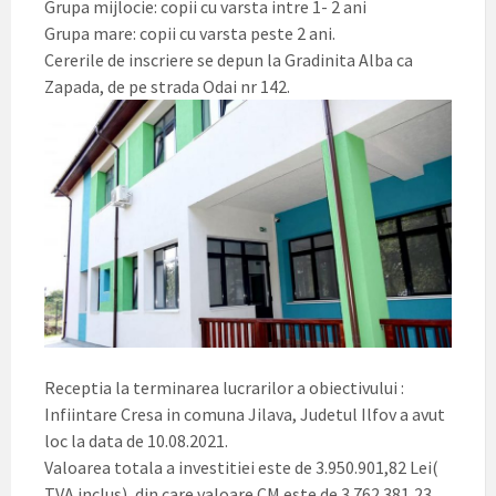
Grupa mijlocie: copii cu varsta intre 1- 2 ani
Grupa mare: copii cu varsta peste 2 ani.
Cererile de inscriere se depun la Gradinita Alba ca
Zapada, de pe strada Odai nr 142.
Receptia la terminarea lucrarilor a obiectivului :
Infiintare Cresa in comuna Jilava, Judetul Ilfov a avut
loc la data de 10.08.2021.
Valoarea totala a investitiei este de ‪3.950.901‬,82 Lei(
TVA inclus), din care valoare CM este de ‪3.762.381‬,23