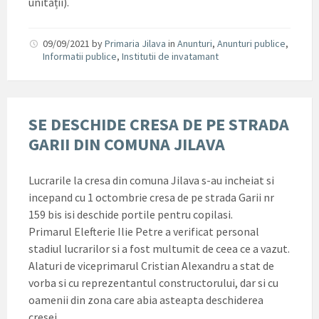
unității).
09/09/2021
by
Primaria Jilava
in
Anunturi
,
Anunturi publice
,
Informatii publice
,
Institutii de invatamant
SE DESCHIDE CRESA DE PE STRADA
GARII DIN COMUNA JILAVA
Lucrarile la cresa din comuna Jilava s-au incheiat si
incepand cu 1 octombrie cresa de pe strada Garii nr
159 bis isi deschide portile pentru copilasi.
Primarul Elefterie Ilie Petre a verificat personal
stadiul lucrarilor si a fost multumit de ceea ce a vazut.
Alaturi de viceprimarul Cristian Alexandru a stat de
vorba si cu reprezentantul constructorului, dar si cu
oamenii din zona care abia asteapta deschiderea
cresei.