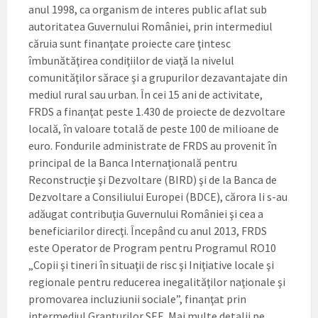
anul 1998, ca organism de interes public aflat sub
autoritatea Guvernului României, prin intermediul
căruia sunt finanţate proiecte care ţintesc
îmbunătăţirea condiţiilor de viaţă la nivelul
comunităţilor sărace şi a grupurilor dezavantajate din
mediul rural sau urban. În cei 15 ani de activitate,
FRDS a finanţat peste 1.430 de proiecte de dezvoltare
locală, în valoare totală de peste 100 de milioane de
euro. Fondurile administrate de FRDS au provenit în
principal de la Banca Internaţională pentru
Reconstrucţie şi Dezvoltare (BIRD) şi de la Banca de
Dezvoltare a Consiliului Europei (BDCE), cărora li s-au
adăugat contribuţia Guvernului României şi cea a
beneficiarilor direcţi. Începând cu anul 2013, FRDS
este Operator de Program pentru Programul RO10
„Copii şi tineri în situaţii de risc şi Iniţiative locale şi
regionale pentru reducerea inegalităţilor naţionale şi
promovarea incluziunii sociale”, finanţat prin
intermediul Granturilor SEE. Mai multe detalii pe