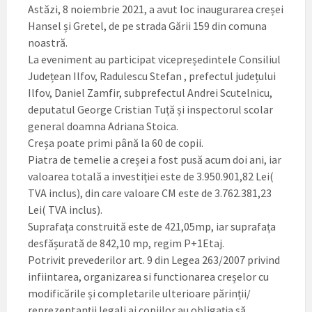
Astăzi, 8 noiembrie 2021, a avut loc inaugurarea creșei
Hansel și Gretel, de pe strada Gării 159 din comuna
noastră.
La eveniment au participat vicepreședintele Consiliul
Județean Ilfov, Radulescu Stefan , prefectul județului
Ilfov, Daniel Zamfir, subprefectul Andrei Scutelnicu,
deputatul George Cristian Tuță și inspectorul scolar
general doamna Adriana Stoica.
Creșa poate primi până la 60 de copii.
Piatra de temelie a creșei a fost pusă acum doi ani, iar
valoarea totală a investiției este de ‪3.950.901‬,82 Lei(
TVA inclus), din care valoare CM este de ‪3.762.381‬,23
Lei( TVA inclus).
Suprafața construită este de 421,05mp, iar suprafața
desfășurată de 842,10 mp, regim P+1Etaj.
Potrivit prevederilor art. 9 din Legea 263/2007 privind
infiintarea, organizarea si functionarea creșelor cu
modificările și completarile ulterioare părinții/
reprezentanții legali ai copiilor au obligația să