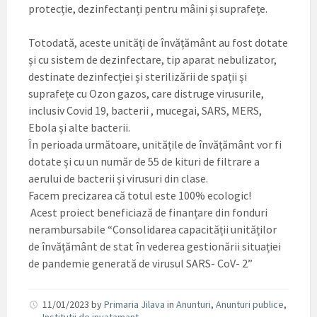
protecție, dezinfectanți pentru mâini și suprafețe.
Totodată, aceste unități de învățământ au fost dotate
și cu sistem de dezinfectare, tip aparat nebulizator,
destinate dezinfecției și sterilizării de spații și
suprafețe cu Ozon gazos, care distruge virusurile,
inclusiv Covid 19, bacterii , mucegai, SARS, MERS,
Ebola și alte bacterii.
În perioada următoare, unitățile de învățământ vor fi
dotate și cu un număr de 55 de kituri de filtrare a
aerului de bacterii și virusuri din clase.
Facem precizarea că totul este 100% ecologic!
Acest proiect beneficiază de finanțare din fonduri
nerambursabile “Consolidarea capacității unităților
de învățământ de stat în vederea gestionării situației
de pandemie generată de virusul SARS- CoV- 2”
11/01/2023
by
Primaria Jilava
in
Anunturi
,
Anunturi publice
,