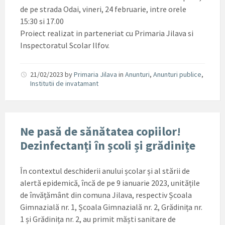
de pe strada Odai, vineri, 24 februarie, intre orele
15:30 si 17.00
Proiect realizat in parteneriat cu Primaria Jilava si
Inspectoratul Scolar Ilfov.
21/02/2023
by
Primaria Jilava
in
Anunturi
,
Anunturi publice
,
Institutii de invatamant
Ne pasă de sănătatea copiilor!
Dezinfectanți în școli și grădinițe
În contextul deschiderii anului școlar și al stării de
alertă epidemică, încă de pe 9 ianuarie 2023, unitățile
de învățământ din comuna Jilava, respectiv Școala
Gimnazială nr. 1, Școala Gimnazială nr. 2, Grădinița nr.
1 și Grădinița nr. 2, au primit măști sanitare de