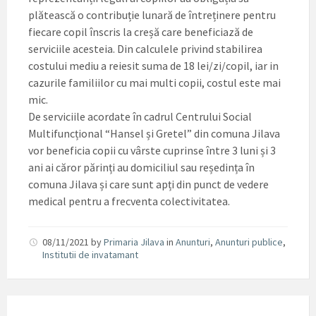
plătească o contribuție lunară de întreținere pentru
fiecare copil înscris la creșă care beneficiază de
serviciile acesteia. Din calculele privind stabilirea
costului mediu a reiesit suma de 18 lei/zi/copil, iar in
cazurile familiilor cu mai multi copii, costul este mai
mic.
De serviciile acordate în cadrul Centrului Social
Multifuncțional “Hansel și Gretel” din comuna Jilava
vor beneficia copii cu vârste cuprinse între 3 luni și 3
ani ai căror părinți au domiciliul sau reședința în
comuna Jilava și care sunt apți din punct de vedere
medical pentru a frecventa colectivitatea.
08/11/2021
by
Primaria Jilava
in
Anunturi
,
Anunturi publice
,
Institutii de invatamant