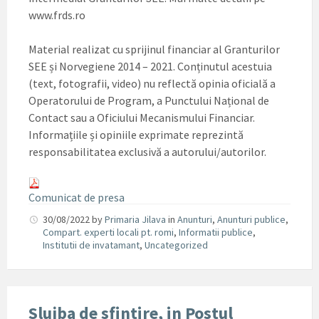
www.frds.ro
Material realizat cu sprijinul financiar al Granturilor
SEE și Norvegiene 2014 – 2021. Conținutul acestuia
(text, fotografii, video) nu reflectă opinia oficială a
Operatorului de Program, a Punctului Național de
Contact sau a Oficiului Mecanismului Financiar.
Informațiile și opiniile exprimate reprezintă
responsabilitatea exclusivă a autorului/autorilor.
Comunicat de presa
30/08/2022
by
Primaria Jilava
in
Anunturi
,
Anunturi publice
,
Compart. experti locali pt. romi
,
Informatii publice
,
Institutii de invatamant
,
Uncategorized
Slujba de sfintire, in Postul