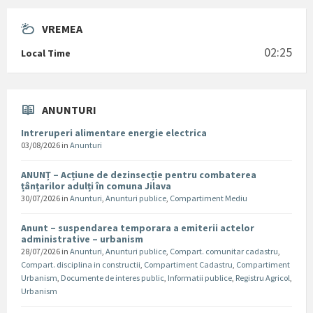
VREMEA
02:25
Local Time
ANUNTURI
Intreruperi alimentare energie electrica
03/08/2026
in
Anunturi
ANUNȚ – Acțiune de dezinsecție pentru combaterea
țânțarilor adulți în comuna Jilava
30/07/2026
in
Anunturi
,
Anunturi publice
,
Compartiment Mediu
Anunt – suspendarea temporara a emiterii actelor
administrative – urbanism
28/07/2026
in
Anunturi
,
Anunturi publice
,
Compart. comunitar cadastru
,
Compart. disciplina in constructii
,
Compartiment Cadastru
,
Compartiment
Urbanism
,
Documente de interes public
,
Informatii publice
,
Registru Agricol
,
Urbanism