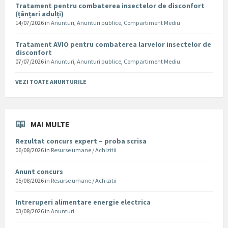
Tratament pentru combaterea insectelor de disconfort
(țânțari adulți)
14/07/2026
in
Anunturi
,
Anunturi publice
,
Compartiment Mediu
Tratament AVIO pentru combaterea larvelor insectelor de
disconfort
07/07/2026
in
Anunturi
,
Anunturi publice
,
Compartiment Mediu
VEZI TOATE ANUNTURILE
MAI MULTE
Rezultat concurs expert – proba scrisa
06/08/2026
in
Resurse umane / Achizitii
Anunt concurs
05/08/2026
in
Resurse umane / Achizitii
Intreruperi alimentare energie electrica
03/08/2026
in
Anunturi