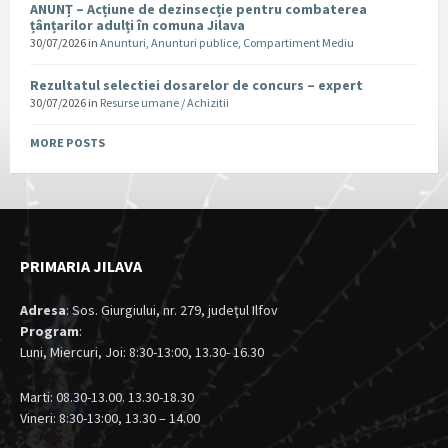
ANUNȚ – Acțiune de dezinsecție pentru combaterea
țânțarilor adulți în comuna Jilava
30/07/2026
in
Anunturi
,
Anunturi publice
,
Compartiment Mediu
Rezultatul selectiei dosarelor de concurs – expert
30/07/2026
in
Resurse umane / Achizitii
MORE POSTS
PRIMARIA JILAVA
Adresa
: Sos. Giurgiului, nr. 279, judeţul Ilfov
Program
:
Luni, Miercuri, Joi: 8:30-13:00, 13.30- 16.30
Marti: 08.30-13.00. 13.30-18.30
Vineri: 8:30-13:00, 13.30 – 14.00