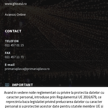
www.ghiseul.ro
Avansis Online
CONTACT
TELEFON
021 457 01 15
FAX
021 457 11 71
E-mail
primariajilava@primariajilava.ro
IMPORTANT
Avand in vedere noile reglementari cu privire la protectia datelor cu
Rezultat concurs expert – proba scrisa
caracter personal, introduse prin Regulamentul UE 2016/679, ce
06/08/2026
in
Resurse umane / Achizitii
reprezinta baza legislatiei privind prelucrarea datelor cu caracter
personal si a protectiei acestor date pentru statele membre UE si