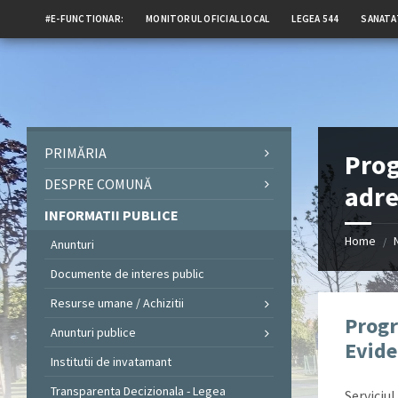
#E-FUNCTIONAR:
MONITORUL OFICIAL LOCAL
LEGEA 544
SANATA
PRIMĂRIA
Prog
DESPRE COMUNĂ
adre
INFORMATII PUBLICE
Home
/
Anunturi
Documente de interes public
Resurse umane / Achizitii
Progr
Anunturi publice
Evide
Institutii de invatamant
Transparenta Decizionala - Legea
Serviciu