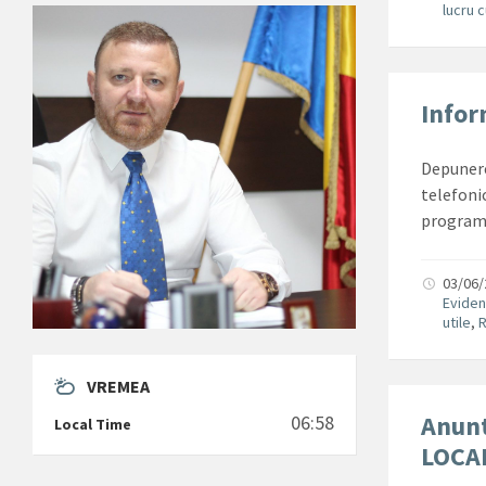
lucru 
Infor
Depunere
telefonic
programar
03/06
Eviden
utile
,
R
VREMEA
Anun
06:58
Local Time
LOCA