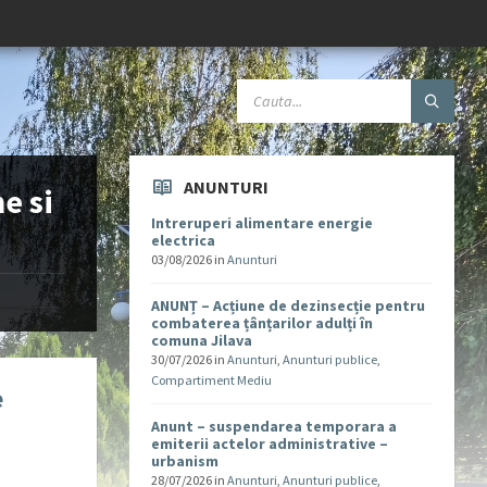
ANUNTURI
e si
Intreruperi alimentare energie
electrica
03/08/2026
in
Anunturi
ANUNȚ – Acțiune de dezinsecție pentru
combaterea țânțarilor adulți în
comuna Jilava
30/07/2026
in
Anunturi
,
Anunturi publice
,
Compartiment Mediu
e
Anunt – suspendarea temporara a
emiterii actelor administrative –
urbanism
28/07/2026
in
Anunturi
,
Anunturi publice
,