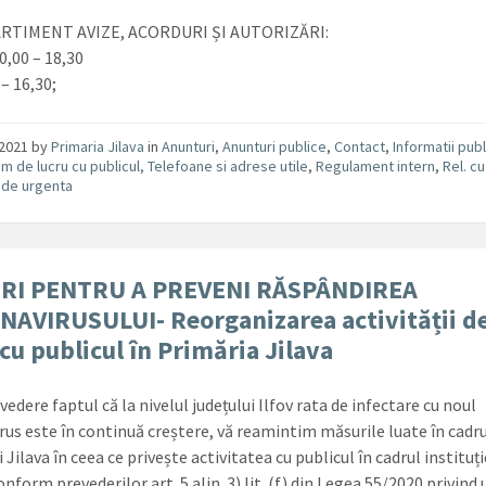
RTIMENT AVIZE, ACORDURI ȘI AUTORIZĂRI:
0,00 – 18,30
 – 16,30;
/2021
by
Primaria Jilava
in
Anunturi
,
Anunturi publice
,
Contact
,
Informatii pub
m de lucru cu publicul, Telefoane si adrese utile
,
Regulament intern
,
Rel. cu
i de urgenta
RI PENTRU A PREVENI RĂSPÂNDIREA
AVIRUSULUI- Reorganizarea activității d
 cu publicul în Primăria Jilava
vedere faptul că la nivelul județului Ilfov rata de infectare cu noul
rus este în continuă creștere, vă reamintim măsurile luate în cadr
 Jilava în ceea ce privește activitatea cu publicul în cadrul instituți
onform prevederilor art. 5 alin. 3) lit. (f) din Legea 55/2020 privind