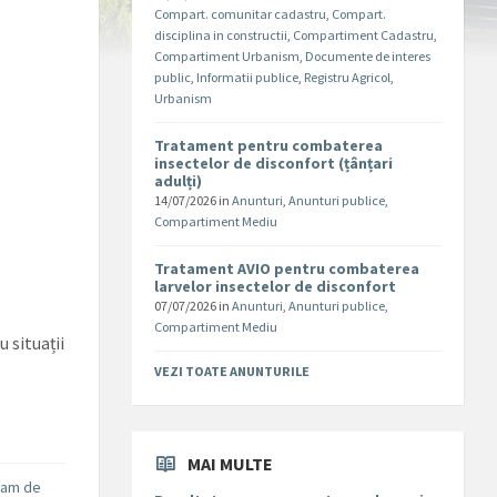
Compart. comunitar cadastru
,
Compart.
disciplina in constructii
,
Compartiment Cadastru
,
Compartiment Urbanism
,
Documente de interes
public
,
Informatii publice
,
Registru Agricol
,
Urbanism
Tratament pentru combaterea
insectelor de disconfort (țânțari
adulți)
14/07/2026
in
Anunturi
,
Anunturi publice
,
Compartiment Mediu
Tratament AVIO pentru combaterea
larvelor insectelor de disconfort
07/07/2026
in
Anunturi
,
Anunturi publice
,
Compartiment Mediu
 situații
VEZI TOATE ANUNTURILE
MAI MULTE
ram de