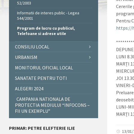
52/2003
Cererile
Informatii de interes public - Legea
programa
544/2001
Pentru 
https://
Program de lucru cu publicul,
Telefoane si adrese utile
********
CONSILIU LOCAL
DEPUNERI
LUNI 8.3
URBANISM
MARȚI 13
MONITORUL OFICIAL LOCAL
MIERCURI
SANATATE PENTRU TOTI
JOI 13.3
VINERI-D
ALEGERI 2024
Preluare
CAMPANIA NATIONALA DE
deosebit
PROTECTIA MEDIULUI “INFOCONS –
LUNI-MI
FII UN EXEMPLU”
MARȚI 11
PRIMAR: PETRE ELEFTERIE ILIE
13/01