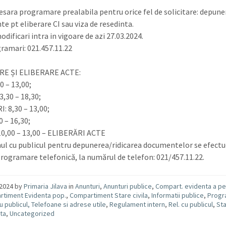
esara programare prealabila pentru orice fel de solicitare: depune
e pt eliberare CI sau viza de resedinta.
dificari intra in vigoare de azi 27.03.2024.
gramari: 021.457.11.22
E ȘI ELIBERARE ACTE:
0 – 13,00;
3,30 – 18,30;
: 8,30 – 13,00;
0 – 16,30;
10,00 – 13,00 – ELIBERĂRI ACTE
l cu publicul pentru depunerea/ridicarea documentelor se efect
programare telefonică, la numărul de telefon: 021/457.11.22.
/2024
by
Primaria Jilava
in
Anunturi
,
Anunturi publice
,
Compart. evidenta a pe
timent Evidenta pop.
,
Compartiment Stare civila
,
Informatii publice
,
Progr
cu publicul, Telefoane si adrese utile
,
Regulament intern
,
Rel. cu publicul
,
Sta
ta
,
Uncategorized