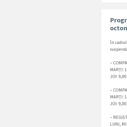
Progr
octo
În cadrul
suspend
– COMPA
MARȚI: 1
JOI: 9,00
– COMPA
MARȚI: 1
JOI: 9,00
– REGIS
LUNI, MI