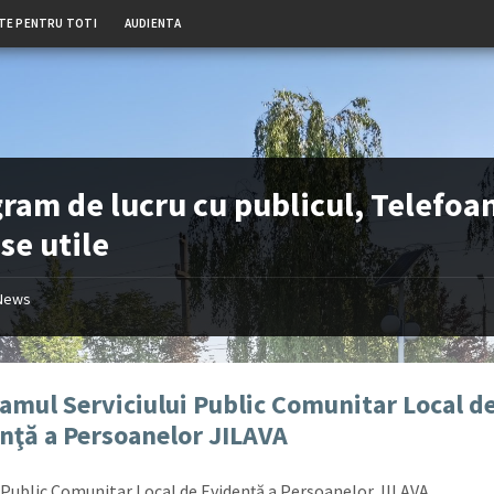
TE PENTRU TOTI
AUDIENTA
ram de lucru cu publicul, Telefoan
se utile
News
amul Serviciului Public Comunitar Local d
nţă a Persoanelor JILAVA
l Public Comunitar Local de Evidenţă a Persoanelor JILAVA