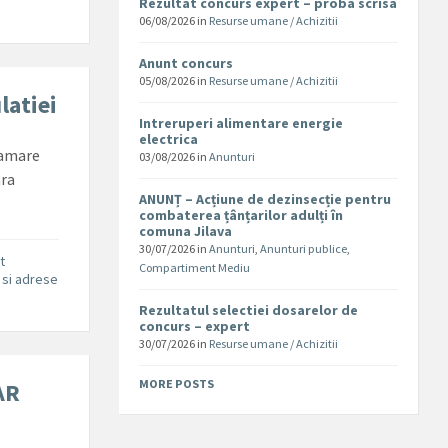
Rezultat concurs expert – proba scrisa
06/08/2026
in
Resurse umane / Achizitii
Anunt concurs
05/08/2026
in
Resurse umane / Achizitii
latiei
Intreruperi alimentare energie
electrica
ramare
03/08/2026
in
Anunturi
ara
ANUNȚ – Acțiune de dezinsecție pentru
combaterea țânțarilor adulți în
comuna Jilava
30/07/2026
in
Anunturi
,
Anunturi publice
,
t
Compartiment Mediu
 si adrese
Rezultatul selectiei dosarelor de
concurs – expert
30/07/2026
in
Resurse umane / Achizitii
MORE POSTS
AR