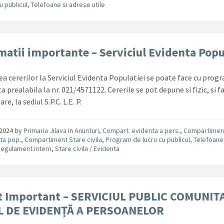
cu publicul, Telefoane si adrese utile
matii importante – Serviciul Evidenta Popu
a cererilor la Serviciul Evidenta Populatiei se poate face cu prog
a prealabila la nr. 021/4571122. Cererile se pot depune si fizic, si f
e, la sediul S.P.C. L.E. P.
/2024
by
Primaria Jilava
in
Anunturi
,
Compart. evidenta a pers.
,
Compartimen
ta pop.
,
Compartiment Stare civila
,
Program de lucru cu publicul, Telefoane
egulament intern
,
Stare civila / Evidenta
t Important – SERVICIUL PUBLIC COMUNIT
L DE EVIDENȚĂ A PERSOANELOR