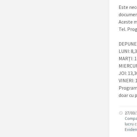
Este nec
document
Aceste mo
Tel. Pro
DEPUNER
LUNI: 8,3
MARȚI: 1
MIERCURI
JOI: 13,3
VINERI: 
Programu
doar cu 
27/03
Compar
lucru 
Eviden