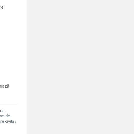
re
uează
rs.
,
am de
re civila /