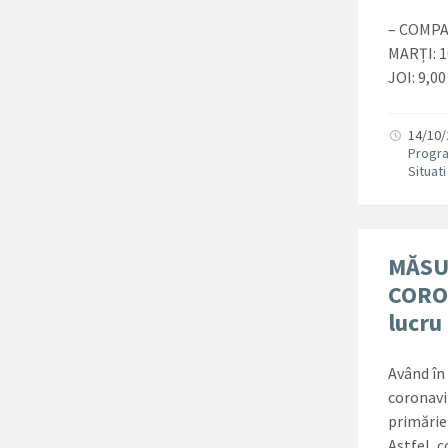
– COMPA
MARȚI: 1
JOI: 9,00
14/10
Progra
Situat
MĂSU
CORON
lucru
Având în 
coronavi
primăriei
Astfel, c