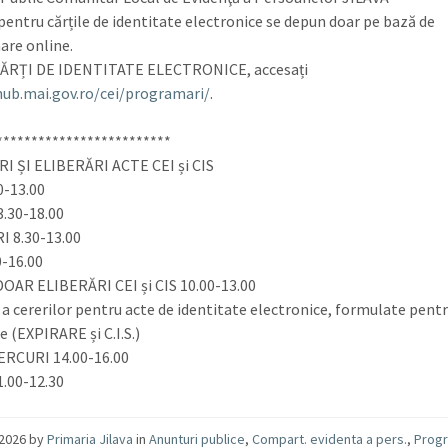
 pentru cărțile de identitate electronice se depun doar pe bază de
re online.
CĂRȚI DE IDENTITATE ELECTRONICE, accesați
hub.mai.gov.ro/cei/programari/
.
*************************
 ȘI ELIBERĂRI ACTE CEI și CIS
0-13.00
.30-18.00
 8.30-13.00
0-16.00
OAR ELIBERĂRI CEI și CIS 10.00-13.00
 a cererilor pentru acte de identitate electronice, formulate pentru
e (EXPIRARE și C.I.S.)
ERCURI 14.00-16.00
.00-12.30
/2026
by
Primaria Jilava
in
Anunturi publice
,
Compart. evidenta a pers.
,
Prog