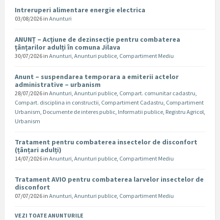
Intreruperi alimentare energie electrica
03/08/2026
in
Anunturi
ANUNȚ – Acțiune de dezinsecție pentru combaterea
țânțarilor adulți în comuna Jilava
30/07/2026
in
Anunturi
,
Anunturi publice
,
Compartiment Mediu
Anunt – suspendarea temporara a emiterii actelor
administrative – urbanism
28/07/2026
in
Anunturi
,
Anunturi publice
,
Compart. comunitar cadastru
,
Compart. disciplina in constructii
,
Compartiment Cadastru
,
Compartiment
Urbanism
,
Documente de interes public
,
Informatii publice
,
Registru Agricol
,
Urbanism
Tratament pentru combaterea insectelor de disconfort
(țânțari adulți)
14/07/2026
in
Anunturi
,
Anunturi publice
,
Compartiment Mediu
Tratament AVIO pentru combaterea larvelor insectelor de
disconfort
07/07/2026
in
Anunturi
,
Anunturi publice
,
Compartiment Mediu
VEZI TOATE ANUNTURILE