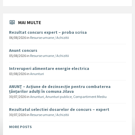
MAI MULTE
Rezultat concurs expert – proba scrisa
06/08/2026
in
Resurse umane / Achizitii
Anunt concurs
05/08/2026
in
Resurse umane / Achizitii
Intreruperi alimentare energie electrica
03/08/2026
in
Anunturi
ANUNȚ – Acțiune de dezinsecție pentru combaterea
țânțarilor adulți în comuna Jilava
30/07/2026
in
Anunturi
,
Anunturi publice
,
Compartiment Mediu
Rezultatul selectiei dosarelor de concurs – expert
30/07/2026
in
Resurse umane / Achizitii
MORE POSTS