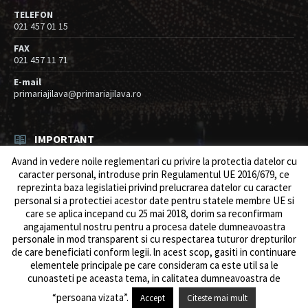
TELEFON
021 457 01 15
FAX
021 457 11 71
E-mail
primariajilava@primariajilava.ro
IMPORTANT
Avand in vedere noile reglementari cu privire la protectia datelor cu
Rezultat concurs expert – proba scrisa
caracter personal, introduse prin Regulamentul UE 2016/679, ce
06/08/2026
in
Resurse umane / Achizitii
reprezinta baza legislatiei privind prelucrarea datelor cu caracter
personal si a protectiei acestor date pentru statele membre UE si
Anunt concurs
care se aplica incepand cu 25 mai 2018, dorim sa reconfirmam
05/08/2026
in
Resurse umane / Achizitii
angajamentul nostru pentru a procesa datele dumneavoastra
personale in mod transparent si cu respectarea tuturor drepturilor
de care beneficiati conform legii. ln acest scop, gasiti in continuare
elementele principale pe care consideram ca este util sa le
cunoasteti pe aceasta tema, in calitatea dumneavoastra de
© 2026 Primăria Comunei Jilava. Dev by
ows.ro
“persoana vizata”.
Accept
Citeste mai mult