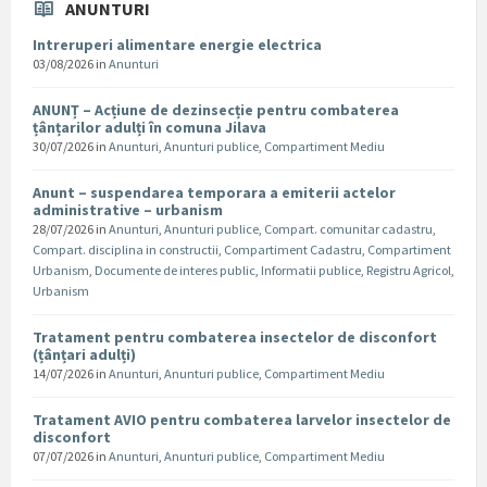
ANUNTURI
Intreruperi alimentare energie electrica
03/08/2026
in
Anunturi
ANUNȚ – Acțiune de dezinsecție pentru combaterea
țânțarilor adulți în comuna Jilava
30/07/2026
in
Anunturi
,
Anunturi publice
,
Compartiment Mediu
Anunt – suspendarea temporara a emiterii actelor
administrative – urbanism
28/07/2026
in
Anunturi
,
Anunturi publice
,
Compart. comunitar cadastru
,
Compart. disciplina in constructii
,
Compartiment Cadastru
,
Compartiment
Urbanism
,
Documente de interes public
,
Informatii publice
,
Registru Agricol
,
Urbanism
Tratament pentru combaterea insectelor de disconfort
(țânțari adulți)
14/07/2026
in
Anunturi
,
Anunturi publice
,
Compartiment Mediu
Tratament AVIO pentru combaterea larvelor insectelor de
disconfort
07/07/2026
in
Anunturi
,
Anunturi publice
,
Compartiment Mediu