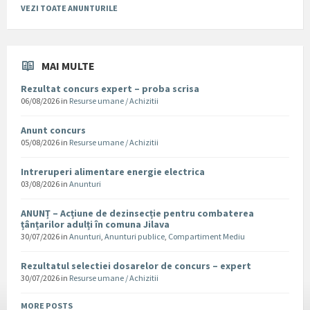
VEZI TOATE ANUNTURILE
MAI MULTE
Rezultat concurs expert – proba scrisa
06/08/2026
in
Resurse umane / Achizitii
Anunt concurs
05/08/2026
in
Resurse umane / Achizitii
Intreruperi alimentare energie electrica
03/08/2026
in
Anunturi
ANUNȚ – Acțiune de dezinsecție pentru combaterea
țânțarilor adulți în comuna Jilava
30/07/2026
in
Anunturi
,
Anunturi publice
,
Compartiment Mediu
Rezultatul selectiei dosarelor de concurs – expert
30/07/2026
in
Resurse umane / Achizitii
MORE POSTS