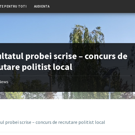
TE PENTRU TOTI
AUDIENTA
ltatul probei scrise – concurs de
utare politist local
News
l probei scrise – concurs de recrutare politist local