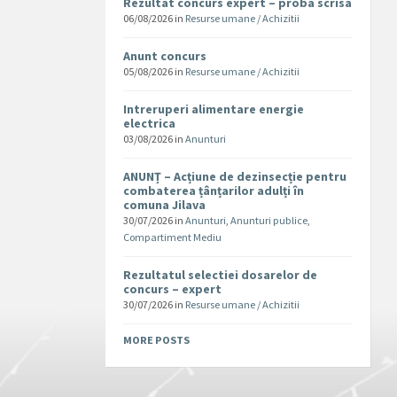
Rezultat concurs expert – proba scrisa
06/08/2026
in
Resurse umane / Achizitii
Anunt concurs
05/08/2026
in
Resurse umane / Achizitii
Intreruperi alimentare energie
electrica
03/08/2026
in
Anunturi
ANUNȚ – Acțiune de dezinsecție pentru
combaterea țânțarilor adulți în
comuna Jilava
30/07/2026
in
Anunturi
,
Anunturi publice
,
Compartiment Mediu
Rezultatul selectiei dosarelor de
concurs – expert
30/07/2026
in
Resurse umane / Achizitii
MORE POSTS