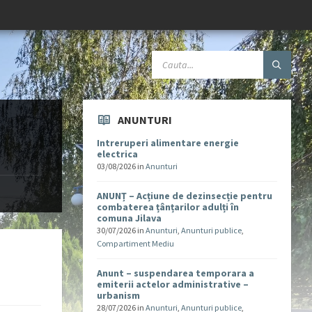
ANUNTURI
Intreruperi alimentare energie
electrica
03/08/2026
in
Anunturi
ANUNȚ – Acțiune de dezinsecție pentru
combaterea țânțarilor adulți în
comuna Jilava
30/07/2026
in
Anunturi
,
Anunturi publice
,
Compartiment Mediu
Anunt – suspendarea temporara a
emiterii actelor administrative –
urbanism
28/07/2026
in
Anunturi
,
Anunturi publice
,