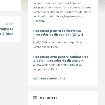
Compart. comunitar cadastru
,
Compart.
disciplina in constructii
,
Compartiment Cadastru
,
Compartiment Urbanism
,
Documente de interes
public
,
Informatii publice
,
Registru Agricol
,
Urbanism
Next
ivire la
Tratament pentru combaterea
a Jilava
insectelor de disconfort (țânțari
adulți)
14/07/2026
in
Anunturi
,
Anunturi publice
,
Compartiment Mediu
Tratament AVIO pentru combaterea
larvelor insectelor de disconfort
07/07/2026
in
Anunturi
,
Anunturi publice
,
Compartiment Mediu
VEZI TOATE ANUNTURILE
MAI MULTE