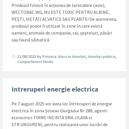
Produsul folosit în acțiunea de larvicidare (avio),
WECTOBAC WG, NU ESTE TOXIC PENTRU ALBINE,
PEȘTI, VIETĂȚI ACVATICE SAU PLANTE! De asemenea,
produsul poate fi utilizat în zone în care există
oameni, animale de companie, cai, șepteluri, păsări
sau faună sălbatică.
11/08/2025
by
Primaria Jilava
in
Anunturi
,
Anunturi publice
,
Compartiment Mediu
Intreruperi energie electrica
Pe 7 august 2025 vor avea loc întreruperi de energie
electrica în zona Șoseau Giurgiului Nr 288, agenti
economici: FIRME INCINTA SMA JILAVA si
STR.UNGURENI, pentru realizarea unor lucrări de