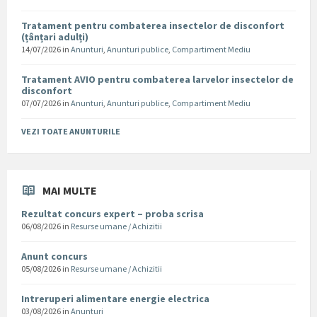
Tratament pentru combaterea insectelor de disconfort
(țânțari adulți)
14/07/2026
in
Anunturi
,
Anunturi publice
,
Compartiment Mediu
Tratament AVIO pentru combaterea larvelor insectelor de
disconfort
07/07/2026
in
Anunturi
,
Anunturi publice
,
Compartiment Mediu
VEZI TOATE ANUNTURILE
MAI MULTE
Rezultat concurs expert – proba scrisa
06/08/2026
in
Resurse umane / Achizitii
Anunt concurs
05/08/2026
in
Resurse umane / Achizitii
Intreruperi alimentare energie electrica
03/08/2026
in
Anunturi