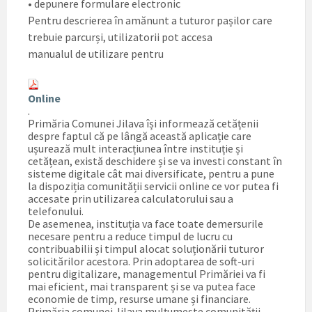
• depunere formulare electronic
Pentru descrierea în amănunt a tuturor pașilor care
trebuie parcurși, utilizatorii pot accesa
manualul de utilizare pentru
Online
.
Primăria Comunei Jilava își informează cetățenii
despre faptul că pe lângă această aplicație care
ușurează mult interacțiunea între instituție și
cetățean, există deschidere și se va investi constant în
sisteme digitale cât mai diversificate, pentru a pune
la dispoziția comunității servicii online ce vor putea fi
accesate prin utilizarea calculatorului sau a
telefonului.
De asemenea, instituția va face toate demersurile
necesare pentru a reduce timpul de lucru cu
contribuabilii și timpul alocat soluționării tuturor
solicitărilor acestora. Prin adoptarea de soft-uri
pentru digitalizare, managementul Primăriei va fi
mai eficient, mai transparent și se va putea face
economie de timp, resurse umane și financiare.
Primăria comunei Jilava mulțumește comunității