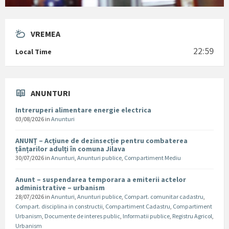
VREMEA
22:59
Local Time
ANUNTURI
Intreruperi alimentare energie electrica
03/08/2026
in
Anunturi
ANUNȚ – Acțiune de dezinsecție pentru combaterea
țânțarilor adulți în comuna Jilava
30/07/2026
in
Anunturi
,
Anunturi publice
,
Compartiment Mediu
Anunt – suspendarea temporara a emiterii actelor
administrative – urbanism
28/07/2026
in
Anunturi
,
Anunturi publice
,
Compart. comunitar cadastru
,
Compart. disciplina in constructii
,
Compartiment Cadastru
,
Compartiment
Urbanism
,
Documente de interes public
,
Informatii publice
,
Registru Agricol
,
Urbanism