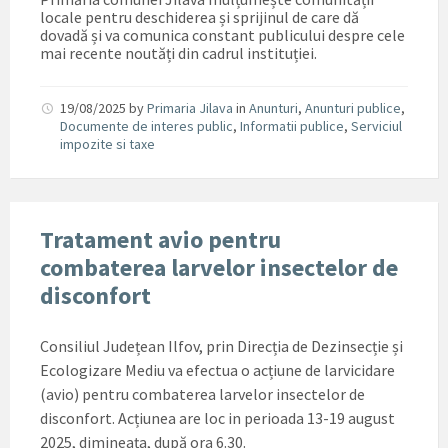
locale pentru deschiderea și sprijinul de care dă
dovadă și va comunica constant publicului despre cele
mai recente noutăți din cadrul instituției.
19/08/2025
by
Primaria Jilava
in
Anunturi
,
Anunturi publice
,
Documente de interes public
,
Informatii publice
,
Serviciul
impozite si taxe
Tratament avio pentru
combaterea larvelor insectelor de
disconfort
Consiliul Județean Ilfov, prin Direcția de Dezinsecție și
Ecologizare Mediu va efectua o acțiune de larvicidare
(avio) pentru combaterea larvelor insectelor de
disconfort. Acțiunea are loc in perioada 13-19 august
2025, dimineața, după ora 6.30.