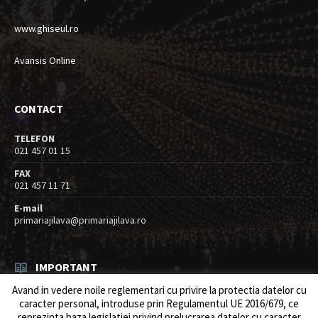
www.ghiseul.ro
Avansis Online
CONTACT
TELEFON
021 457 01 15
FAX
021 457 11 71
E-mail
primariajilava@primariajilava.ro
IMPORTANT
Avand in vedere noile reglementari cu privire la protectia datelor cu
Rezultat concurs expert – proba scrisa
caracter personal, introduse prin Regulamentul UE 2016/679, ce
06/08/2026
in
Resurse umane / Achizitii
reprezinta baza legislatiei privind prelucrarea datelor cu caracter