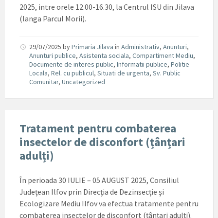
2025, intre orele 12.00-16.30, la Centrul ISU din Jilava
(langa Parcul Morii).
29/07/2025
by
Primaria Jilava
in
Administrativ
,
Anunturi
,
Anunturi publice
,
Asistenta sociala
,
Compartiment Mediu
,
Documente de interes public
,
Informatii publice
,
Politie
Locala
,
Rel. cu publicul
,
Situati de urgenta
,
Sv. Public
Comunitar
,
Uncategorized
Tratament pentru combaterea
insectelor de disconfort (țânțari
adulți)
În perioada 30 IULIE – 05 AUGUST 2025, Consiliul
Județean Ilfov prin Direcția de Dezinsecție și
Ecologizare Mediu Ilfov va efectua tratamente pentru
combaterea insectelor de disconfort (țânțari adulți).