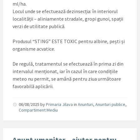
ml/ha.
Locul unde se efectuează dezinsecția: în interiorul
localității – aliniamente stradale, gropi gunoi, spații
verzi de utilitate publică.
Produsul “STING” ESTE TOXIC pentru albine, pești și
organisme acvatice.
De regulă, tratamentul se efectuează în prima zi din
intervalul menționat, iar în cazul în care condițiile
meteo nu permit, se amână pentru ziua următoare
favorabilă aplicării.
06/08/2025
by
Primaria Jilava
in
Anunturi
,
Anunturi publice
,
Compartiment Mediu
Anunt umanitar – ajutor pentru