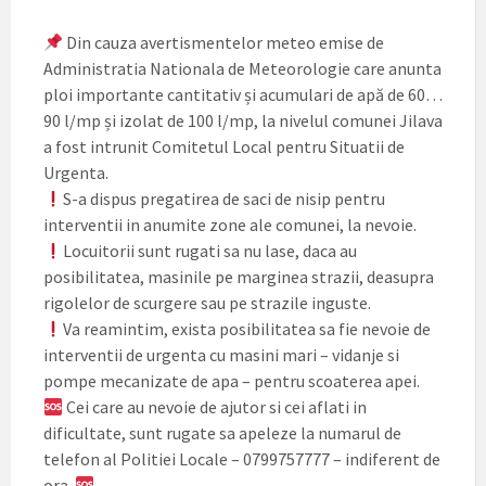
Din cauza avertismentelor meteo emise de
Administratia Nationala de Meteorologie care anunta
ploi importante cantitativ și acumulari de apă de 60…
90 l/mp și izolat de 100 l/mp, la nivelul comunei Jilava
a fost intrunit Comitetul Local pentru Situatii de
Urgenta.
S-a dispus pregatirea de saci de nisip pentru
interventii in anumite zone ale comunei, la nevoie.
Locuitorii sunt rugati sa nu lase, daca au
posibilitatea, masinile pe marginea strazii, deasupra
rigolelor de scurgere sau pe strazile inguste.
Va reamintim, exista posibilitatea sa fie nevoie de
interventii de urgenta cu masini mari – vidanje si
pompe mecanizate de apa – pentru scoaterea apei.
Cei care au nevoie de ajutor si cei aflati in
dificultate, sunt rugate sa apeleze la numarul de
telefon al Politiei Locale – 0799757777 – indiferent de
ora.