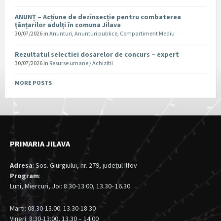
ANUNȚ – Acțiune de dezinsecție pentru combaterea
țânțarilor adulți în comuna Jilava
30/07/2026
in
Anunturi
,
Anunturi publice
,
Compartiment Mediu
Rezultatul selectiei dosarelor de concurs – expert
30/07/2026
in
Resurse umane / Achizitii
MORE POSTS
PRIMARIA JILAVA
Adresa
: Sos. Giurgiului, nr. 279, judeţul Ilfov
Program
:
Luni, Miercuri, Joi: 8:30-13:00, 13.30- 16.30
Marti: 08.30-13.00. 13.30-18.30
Vineri: 8:30-13:00, 13.30 – 14.00