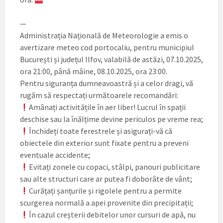
—
Administrația Națională de Meteorologie a emis o
avertizare meteo cod portocaliu, pentru municipiul
București și județul Ilfov, valabilă de astăzi, 07.10.2025,
ora 21:00, până mâine, 08.10.2025, ora 23:00.
Pentru siguranța dumneavoastră și a celor dragi, vă
rugăm să respectați următoarele recomandări:
Amânați activitățile în aer liber! Lucrul în spații
deschise sau la înălțime devine periculos pe vreme rea;
Închideți toate ferestrele și asigurați-vă că
obiectele din exterior sunt fixate pentru a preveni
eventuale accidente;
Evitați zonele cu copaci, stâlpi, panouri publicitare
sau alte structuri care ar putea fi doborâte de vânt;
Curățați șanțurile și rigolele pentru a permite
scurgerea normală a apei provenite din precipitații;
În cazul creșterii debitelor unor cursuri de apă, nu