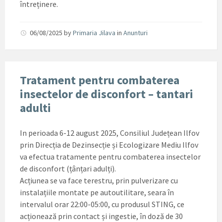
întreținere.
06/08/2025
by
Primaria Jilava
in
Anunturi
Tratament pentru combaterea
insectelor de disconfort – tantari
adulti
In perioada 6-12 august 2025, Consiliul Județean Ilfov
prin Direcția de Dezinsecție și Ecologizare Mediu Ilfov
va efectua tratamente pentru combaterea insectelor
de disconfort (țânțari adulți).
Acțiunea se va face terestru, prin pulverizare cu
instalațiile montate pe autoutilitare, seara în
intervalul orar 22:00-05:00, cu produsul STING, ce
acționează prin contact și ingestie, în doză de 30