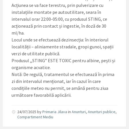
Acțiunea se va face terestru, prin pulverizare cu
instalațiile montate pe autoutilitare, seara în
intervalul orar 22:00-05:00, cu produsul STING, ce
acționează prin contact și ingestie, în doză de 30
ml/ha.
Locul unde se efectuează dezinsecția: în interiorul
localității – aliniamente stradale, gropi gunoi, spații
verzi de utilitate publică.
Produsul ,,STING” ESTE TOXIC pentru albine, pești și
organisme acvatice.
Notă: De regulă, tratamentul se efectuează în prima
zi din intervalul menționat, iar în cazul în care
condițiile meteo nu permit, se amână pentru ziua
următoare favorabilă aplicării.
24/07/2025
by
Primaria Jilava
in
Anunturi
,
Anunturi publice
,
Compartiment Mediu