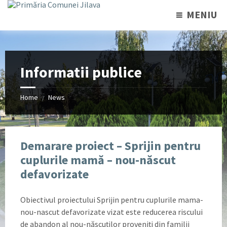
MENIU
Informatii publice
Home
News
/
Demarare proiect – Sprijin pentru
cuplurile mamă – nou-născut
defavorizate
Obiectivul proiectului Sprijin pentru cuplurile mama-
nou-nascut defavorizate vizat este reducerea riscului
de abandon al nou-născuţilor proveniţi din familii