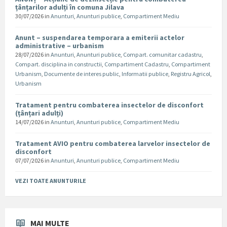
țânțarilor adulți în comuna Jilava
30/07/2026
in
Anunturi
,
Anunturi publice
,
Compartiment Mediu
Anunt – suspendarea temporara a emiterii actelor
administrative – urbanism
28/07/2026
in
Anunturi
,
Anunturi publice
,
Compart. comunitar cadastru
,
Compart. disciplina in constructii
,
Compartiment Cadastru
,
Compartiment
Urbanism
,
Documente de interes public
,
Informatii publice
,
Registru Agricol
,
Urbanism
Tratament pentru combaterea insectelor de disconfort
(țânțari adulți)
14/07/2026
in
Anunturi
,
Anunturi publice
,
Compartiment Mediu
Tratament AVIO pentru combaterea larvelor insectelor de
disconfort
07/07/2026
in
Anunturi
,
Anunturi publice
,
Compartiment Mediu
VEZI TOATE ANUNTURILE
MAI MULTE