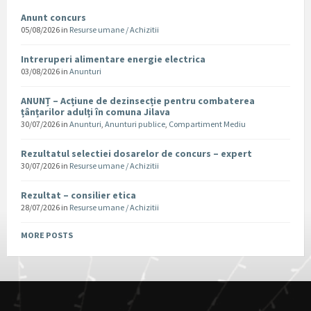
Anunt concurs
05/08/2026
in
Resurse umane / Achizitii
Intreruperi alimentare energie electrica
03/08/2026
in
Anunturi
ANUNȚ – Acțiune de dezinsecție pentru combaterea
țânțarilor adulți în comuna Jilava
30/07/2026
in
Anunturi
,
Anunturi publice
,
Compartiment Mediu
Rezultatul selectiei dosarelor de concurs – expert
30/07/2026
in
Resurse umane / Achizitii
Rezultat – consilier etica
28/07/2026
in
Resurse umane / Achizitii
MORE POSTS