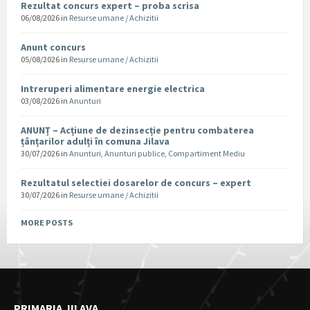
Rezultat concurs expert – proba scrisa
06/08/2026
in
Resurse umane / Achizitii
Anunt concurs
05/08/2026
in
Resurse umane / Achizitii
Intreruperi alimentare energie electrica
03/08/2026
in
Anunturi
ANUNȚ – Acțiune de dezinsecție pentru combaterea
țânțarilor adulți în comuna Jilava
30/07/2026
in
Anunturi
,
Anunturi publice
,
Compartiment Mediu
Rezultatul selectiei dosarelor de concurs – expert
30/07/2026
in
Resurse umane / Achizitii
MORE POSTS
PRIMARIA JILAVA