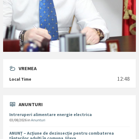
VREMEA
12:48
Local Time
ANUNTURI
Intreruperi alimentare energie electrica
03/08/2026
in
Anunturi
ANUNȚ – Acțiune de dezinsecție pentru combaterea
țânțarilor adulți în comuna Jilava