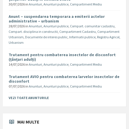
30/07/2026
in
Anunturi
,
Anunturi publice
,
Compartiment Mediu
Anunt – suspendarea temporara a emiterii actelor
administrative – urbanism
28/07/2026
in
Anunturi
,
Anunturi publice
,
Compart. comunitar cadastru
,
Compart. disciplina in constructii
,
Compartiment Cadastru
,
Compartiment
Urbanism
,
Documente de interes public
,
Informatii publice
,
Registru Agricol
,
Urbanism
Tratament pentru combaterea insectelor de disconfort
(țânțari adulți)
14/07/2026
in
Anunturi
,
Anunturi publice
,
Compartiment Mediu
Tratament AVIO pentru combaterea larvelor insectelor de
disconfort
07/07/2026
in
Anunturi
,
Anunturi publice
,
Compartiment Mediu
VEZI TOATE ANUNTURILE
MAI MULTE