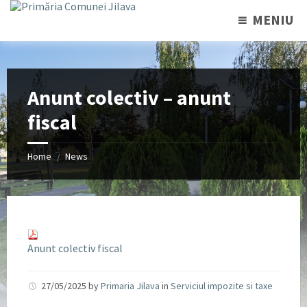
MENIU
Anunt colectiv – anunt
fiscal
Home
News
/
Anunt colectiv fiscal
27/05/2025
by
Primaria Jilava
in
Serviciul impozite si taxe