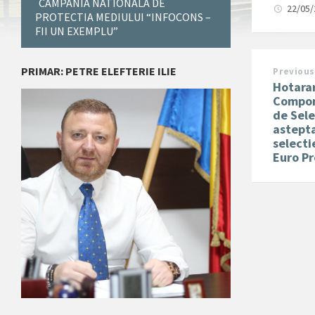
CAMPANIA NATIONALA DE
22/05
PROTECTIA MEDIULUI “INFOCONS –
FII UN EXEMPLU”
PRIMAR: PETRE ELEFTERIE ILIE
Previous
Hotara
Compone
de Sele
astepta
selecti
Euro Pr