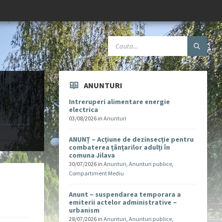
ANUNTURI
Intreruperi alimentare energie
electrica
03/08/2026
in
Anunturi
ANUNȚ – Acțiune de dezinsecție pentru
combaterea țânțarilor adulți în
comuna Jilava
30/07/2026
in
Anunturi
,
Anunturi publice
,
Compartiment Mediu
Anunt – suspendarea temporara a
emiterii actelor administrative –
urbanism
28/07/2026
in
Anunturi
,
Anunturi publice
,