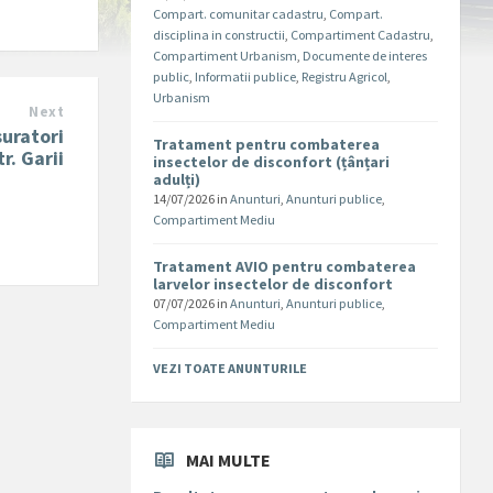
Compart. comunitar cadastru
,
Compart.
disciplina in constructii
,
Compartiment Cadastru
,
Compartiment Urbanism
,
Documente de interes
public
,
Informatii publice
,
Registru Agricol
,
Urbanism
Next
suratori
Tratament pentru combaterea
r. Garii
insectelor de disconfort (țânțari
adulți)
14/07/2026
in
Anunturi
,
Anunturi publice
,
Compartiment Mediu
Tratament AVIO pentru combaterea
larvelor insectelor de disconfort
07/07/2026
in
Anunturi
,
Anunturi publice
,
Compartiment Mediu
VEZI TOATE ANUNTURILE
MAI MULTE