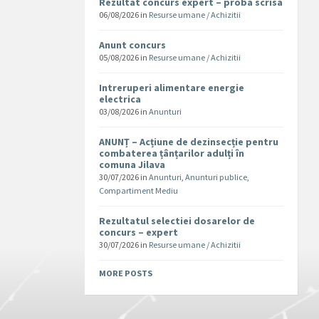
Rezultat concurs expert – proba scrisa
06/08/2026
in
Resurse umane / Achizitii
Anunt concurs
05/08/2026
in
Resurse umane / Achizitii
Intreruperi alimentare energie
electrica
03/08/2026
in
Anunturi
ANUNȚ – Acțiune de dezinsecție pentru
combaterea țânțarilor adulți în
comuna Jilava
30/07/2026
in
Anunturi
,
Anunturi publice
,
Compartiment Mediu
Rezultatul selectiei dosarelor de
concurs – expert
30/07/2026
in
Resurse umane / Achizitii
MORE POSTS