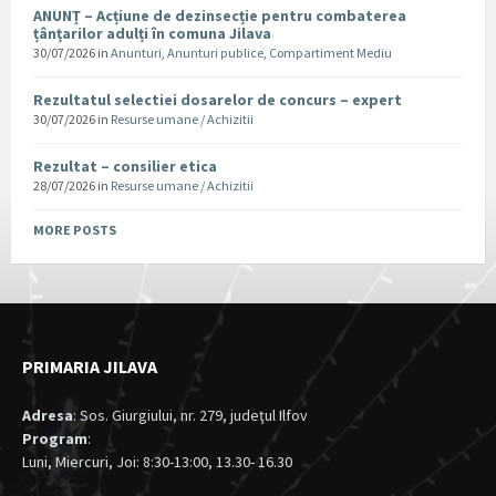
ANUNȚ – Acțiune de dezinsecție pentru combaterea
țânțarilor adulți în comuna Jilava
30/07/2026
in
Anunturi
,
Anunturi publice
,
Compartiment Mediu
Rezultatul selectiei dosarelor de concurs – expert
30/07/2026
in
Resurse umane / Achizitii
Rezultat – consilier etica
28/07/2026
in
Resurse umane / Achizitii
MORE POSTS
PRIMARIA JILAVA
Adresa
: Sos. Giurgiului, nr. 279, judeţul Ilfov
Program
:
Luni, Miercuri, Joi: 8:30-13:00, 13.30- 16.30