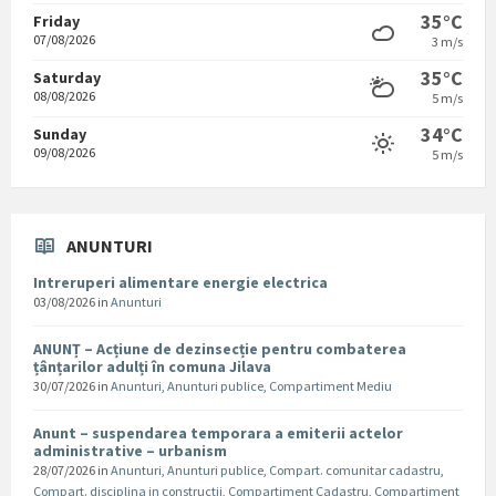
35°C
Friday
07/08/2026
3 m/s
35°C
Saturday
08/08/2026
5 m/s
34°C
Sunday
09/08/2026
5 m/s
ANUNTURI
Intreruperi alimentare energie electrica
03/08/2026
in
Anunturi
ANUNȚ – Acțiune de dezinsecție pentru combaterea
țânțarilor adulți în comuna Jilava
30/07/2026
in
Anunturi
,
Anunturi publice
,
Compartiment Mediu
Anunt – suspendarea temporara a emiterii actelor
administrative – urbanism
28/07/2026
in
Anunturi
,
Anunturi publice
,
Compart. comunitar cadastru
,
Compart. disciplina in constructii
,
Compartiment Cadastru
,
Compartiment