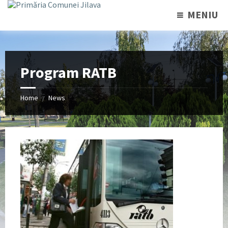
MENIU
Program RATB
Home
News
/