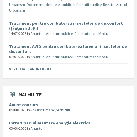
Urbanism
,
Documente de interes public
,
Informatii publice
,
Registru Agricol
,
Urbanism
Tratament pentru combaterea insectelor de disconfort
(țânțari adulți)
14/07/2026
in
Anunturi
,
Anunturi publice
,
Compartiment Mediu
Tratament AVIO pentru combaterea larvelor insectelor de
disconfort
07/07/2026
in
Anunturi
,
Anunturi publice
,
Compartiment Mediu
VEZI TOATE ANUNTURILE
MAI MULTE
Anunt concurs
05/08/2026
in
Resurse umane / Achizitii
Intreruperi alimentare energie electrica
03/08/2026
in
Anunturi