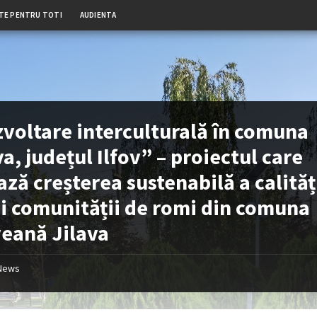
TE PENTRU TOTI
AUDIENTA
voltare interculturală în comuna
va, județul Ilfov” – proiectul care
ază creșterea sustenabilă a calităț
ii comunității de romi din comuna
veană Jilava
News