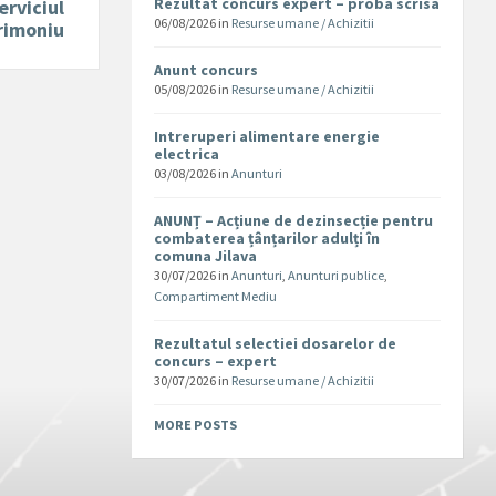
Rezultat concurs expert – proba scrisa
erviciul
06/08/2026
in
Resurse umane / Achizitii
rimoniu
Anunt concurs
05/08/2026
in
Resurse umane / Achizitii
Intreruperi alimentare energie
electrica
03/08/2026
in
Anunturi
ANUNȚ – Acțiune de dezinsecție pentru
combaterea țânțarilor adulți în
comuna Jilava
30/07/2026
in
Anunturi
,
Anunturi publice
,
Compartiment Mediu
Rezultatul selectiei dosarelor de
concurs – expert
30/07/2026
in
Resurse umane / Achizitii
MORE POSTS