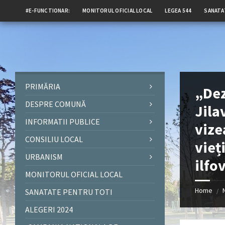
#E-FUNCTIONAR:
MONITORUL OFICIAL LOCAL
LEGEA 544
SANATA
PRIMĂRIA
„Dez
DESPRE COMUNĂ
Jila
INFORMATII PUBLICE
vize
CONSILIU LOCAL
vieț
URBANISM
ilfo
MONITORUL OFICIAL LOCAL
Home
SANATATE PENTRU TOTI
/
ALEGERI 2024