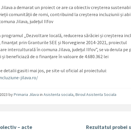
 Jilava a demarat un proiect ce are ca obiectiv creșterea sustenabi
 vieții comunității de romi, contribuind la creșterea incluziunii și ab
comuna Jilava, județul Ilfov
n programul „Dezvoltare locală, reducerea sărăciei și creșterea incl
, finanțat prin Granturile SEE și Norvegiene 2014-2021, proiectul
re interculturală în comuna Jilava, județul Ilfov”, se va derula pe 
i și beneficiază de o finanțare în valoare de 4.680.362 lei
 detalii gasiti mai jos, pe site-ul oficial al proiectului:
ncluziune-jilava.ro/
/2023
by
Primaria Jilava
in
Asistenta sociala
,
Biroul Asistenta Sociala
olectiv – acte
Rezultatul probei s