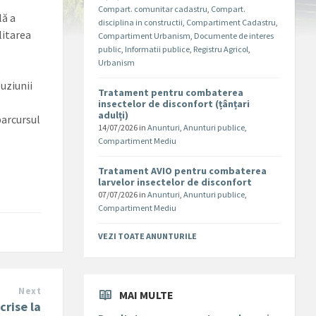
Compart. comunitar cadastru
,
Compart.
lă a
disciplina in constructii
,
Compartiment Cadastru
,
ilitarea
Compartiment Urbanism
,
Documente de interes
public
,
Informatii publice
,
Registru Agricol
,
Urbanism
uziunii
Tratament pentru combaterea
insectelor de disconfort (țânțari
adulți)
parcursul
14/07/2026
in
Anunturi
,
Anunturi publice
,
Compartiment Mediu
Tratament AVIO pentru combaterea
larvelor insectelor de disconfort
07/07/2026
in
Anunturi
,
Anunturi publice
,
Compartiment Mediu
VEZI TOATE ANUNTURILE
Next
MAI MULTE
crise la