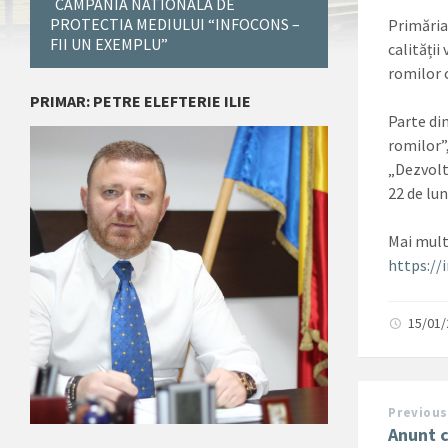
CAMPANIA NATIONALA DE
PROTECTIA MEDIULUI “INFOCONS –
Primăria
FII UN EXEMPLU”
calității
romilor 
PRIMAR: PETRE ELEFTERIE ILIE
Parte di
romilor”
„Dezvolta
22 de lun
Mai multe
https://i
15/01
Previous
Anunt c