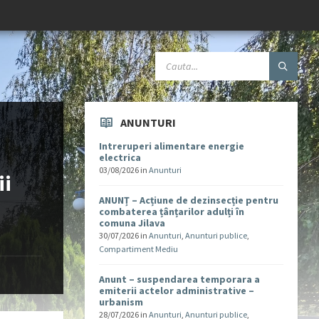
ANUNTURI
Intreruperi alimentare energie
electrica
03/08/2026
in
Anunturi
ii
ANUNȚ – Acțiune de dezinsecție pentru
combaterea țânțarilor adulți în
comuna Jilava
30/07/2026
in
Anunturi
,
Anunturi publice
,
Compartiment Mediu
Anunt – suspendarea temporara a
emiterii actelor administrative –
urbanism
28/07/2026
in
Anunturi
,
Anunturi publice
,