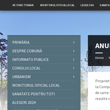
#E-FUNCTIONAR:
MONITORUL OFICIAL LOCAL
LEGEA 544
SANATA
PRIMĂRIA
ANUN
DESPRE COMUNĂ
Home
/
INFORMATII PUBLICE
CONSILIU LOCAL
URBANISM
Proprieta
MONITORUL OFICIAL LOCAL
la Compa
de carte 
SANATATE PENTRU TOTI
rezulte c
ALEGERI 2024