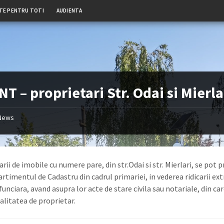
TE PENTRU TOTI
AUDIENTA
T – proprietari Str. Odai si Mierla
News
rii de imobile cu numere pare, din str.Odai si str. Mierlari, se pot 
rtimentul de Cadastru din cadrul primariei, in vederea ridicarii ex
funciara, avand asupra lor acte de stare civila sau notariale, din car
alitatea de proprietar.