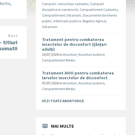
dastru
,
Compart. comunitar cadastru
,
Compart.
disciplina in constructii
,
Compartiment Cadastru
,
Compartiment Urbanism
,
Documente de interes
public
,
Informatii publice
,
Registru Agricol
,
Urbanism
Next
Tratament pentru combaterea
 titluri
insectelor de disconfort (țânțari
 somatii
adulți)
14/07/2026
in
Anunturi
,
Anunturi publice
,
Compartiment Mediu
Tratament AVIO pentru combaterea
larvelor insectelor de disconfort
07/07/2026
in
Anunturi
,
Anunturi publice
,
Compartiment Mediu
VEZI TOATE ANUNTURILE
MAI MULTE