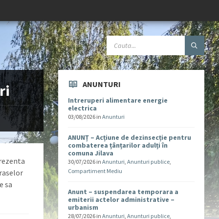
ANUNTURI
ri
Intreruperi alimentare energie
electrica
03/08/2026
in
Anunturi
ANUNȚ – Acțiune de dezinsecție pentru
combaterea țânțarilor adulți în
comuna Jilava
prezenta
30/07/2026
in
Anunturi
,
Anunturi publice
,
Compartiment Mediu
traselor
e sa
Anunt – suspendarea temporara a
emiterii actelor administrative –
urbanism
28/07/2026
in
Anunturi
,
Anunturi publice
,