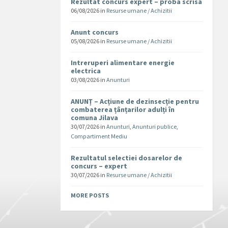
Rezultat concurs expert – proba scrisa
06/08/2026
in
Resurse umane / Achizitii
Anunt concurs
05/08/2026
in
Resurse umane / Achizitii
Intreruperi alimentare energie
electrica
03/08/2026
in
Anunturi
ANUNȚ – Acțiune de dezinsecție pentru
combaterea țânțarilor adulți în
comuna Jilava
30/07/2026
in
Anunturi
,
Anunturi publice
,
Compartiment Mediu
Rezultatul selectiei dosarelor de
concurs – expert
30/07/2026
in
Resurse umane / Achizitii
MORE POSTS