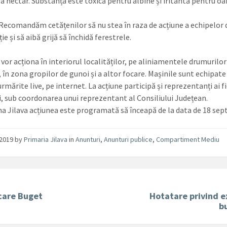
 la hectar. Substanța este toxică pentru albine și iritantă pentru o
 Recomandăm cetățenilor să nu stea în raza de acțiune a echipelor 
ie și să aibă grijă să închidă ferestrele.
vor acționa în interiorul localităților, pe aliniamentele drumurilor
 în zona gropilor de gunoi și a altor focare. Mașinile sunt echipat
 urmărite live, pe internet. La acțiune participă și reprezentanți ai f
ți, sub coordonarea unui reprezentant al Consiliului Județean.
a Jilava acțiunea este programată să înceapă de la data de 18 sep
/2019
by
Primaria Jilava
in
Anunturi
,
Anunturi publice
,
Compartiment Mediu
care Buget
Hotatare privind e
b