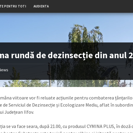
TE PENTRU TOTI
AUDIENTA
ma rundă de dezinsecție din anul 
News
mâna viitoare vor fi reluate acțiunile pentru combaterea țânțarilor
e de Serviciul de Dezinsecție și Ecologizare Mediu, aflat în subordi
ui Județean Ilfov.
ția se va face seara, după 21.00, cu produsul CYMINA PLUS, în doză 