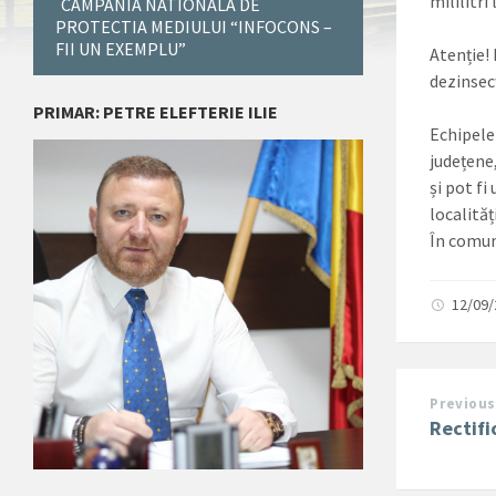
mililitri
CAMPANIA NATIONALA DE
PROTECTIA MEDIULUI “INFOCONS –
FII UN EXEMPLU”
Atenție!
dezinsecț
PRIMAR: PETRE ELEFTERIE ILIE
Echipele 
județene,
și pot fi
localită
În comun
12/09
Previous
Rectifi