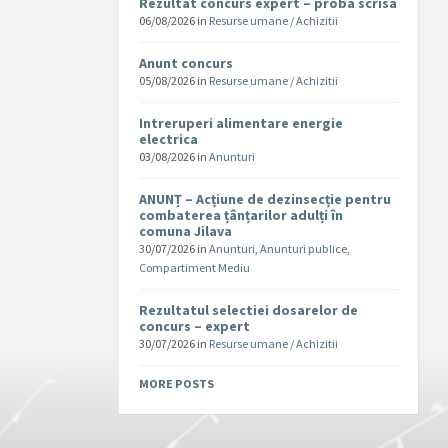
Rezultat concurs expert – proba scrisa
06/08/2026
in
Resurse umane / Achizitii
Anunt concurs
05/08/2026
in
Resurse umane / Achizitii
Intreruperi alimentare energie
electrica
03/08/2026
in
Anunturi
ANUNȚ – Acțiune de dezinsecție pentru
combaterea țânțarilor adulți în
comuna Jilava
30/07/2026
in
Anunturi
,
Anunturi publice
,
Compartiment Mediu
Rezultatul selectiei dosarelor de
concurs – expert
30/07/2026
in
Resurse umane / Achizitii
MORE POSTS