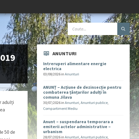
ANUNTURI
2019
Intreruperi alimentare energie
electrica
03/08/2026
in
Anunturi
ANUNȚ – Acțiune de dezinsecție pentru
combaterea țânțarilor adulți în
comuna Jilava
 adulți
30/07/2026
in
Anunturi
,
Anunturi publice
,
Compartiment Mediu
nea
Anunt – suspendarea temporara a
emiterii actelor administrative –
de 50 de
urbanism
28/07/2026
in
Anunturi
,
Anunturi publice
,