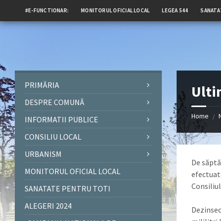
#E-FUNCTIONAR:
MONITORUL OFICIAL LOCAL
LEGEA 544
SANATA
PRIMĂRIA
Ulti
DESPRE COMUNĂ
Home
/
INFORMATII PUBLICE
CONSILIU LOCAL
URBANISM
De săptă
MONITORUL OFICIAL LOCAL
efectuat
Consiliul
SANATATE PENTRU TOTI
ALEGERI 2024
Dezinsec