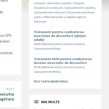
ameni.
Compart. comunitar cadastru
,
Compart.
disciplina in constructii
,
Compartiment Cadastru
,
de
Compartiment Urbanism
,
Documente de interes
public
,
Informatii publice
,
Registru Agricol
,
Urbanism
Tratament pentru combaterea
e cu GPS
insectelor de disconfort (țânțari
adulți)
iecărei
14/07/2026
in
Anunturi
,
Anunturi publice
,
Compartiment Mediu
tembrie.
Tratament AVIO pentru combaterea
larvelor insectelor de disconfort
07/07/2026
in
Anunturi
,
Anunturi publice
,
Compartiment Mediu
VEZI TOATE ANUNTURILE
Next
xecutia
ugetara
MAI MULTE