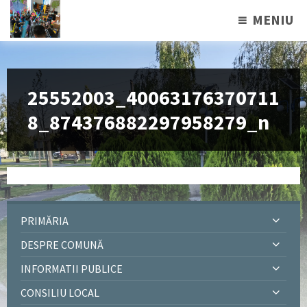
MENIU
25552003_40063176370711
8_874376882297958279_n
PRIMĂRIA
DESPRE COMUNĂ
INFORMATII PUBLICE
CONSILIU LOCAL