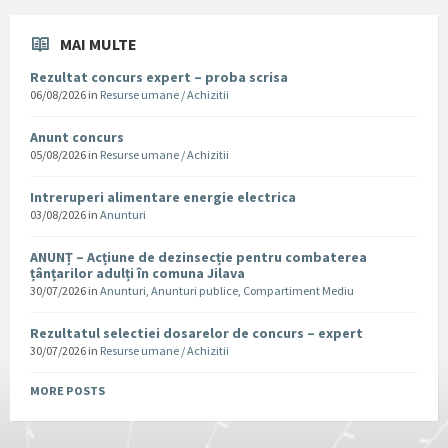
MAI MULTE
Rezultat concurs expert – proba scrisa
06/08/2026
in
Resurse umane / Achizitii
Anunt concurs
05/08/2026
in
Resurse umane / Achizitii
Intreruperi alimentare energie electrica
03/08/2026
in
Anunturi
ANUNȚ – Acțiune de dezinsecție pentru combaterea
țânțarilor adulți în comuna Jilava
30/07/2026
in
Anunturi
,
Anunturi publice
,
Compartiment Mediu
Rezultatul selectiei dosarelor de concurs – expert
30/07/2026
in
Resurse umane / Achizitii
MORE POSTS