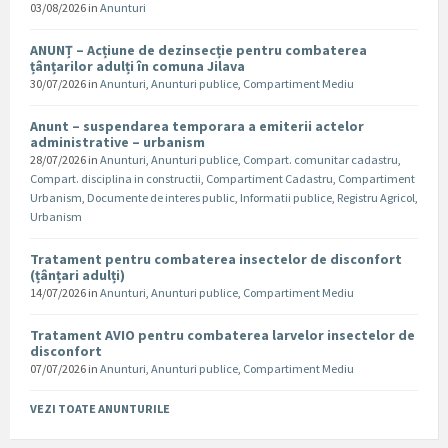
03/08/2026
in
Anunturi
ANUNȚ – Acțiune de dezinsecție pentru combaterea
țânțarilor adulți în comuna Jilava
30/07/2026
in
Anunturi
,
Anunturi publice
,
Compartiment Mediu
Anunt – suspendarea temporara a emiterii actelor
administrative – urbanism
28/07/2026
in
Anunturi
,
Anunturi publice
,
Compart. comunitar cadastru
,
Compart. disciplina in constructii
,
Compartiment Cadastru
,
Compartiment
Urbanism
,
Documente de interes public
,
Informatii publice
,
Registru Agricol
,
Urbanism
Tratament pentru combaterea insectelor de disconfort
(țânțari adulți)
14/07/2026
in
Anunturi
,
Anunturi publice
,
Compartiment Mediu
Tratament AVIO pentru combaterea larvelor insectelor de
disconfort
07/07/2026
in
Anunturi
,
Anunturi publice
,
Compartiment Mediu
VEZI TOATE ANUNTURILE