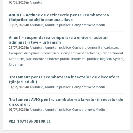
03/08/2026
in
Anunturi
ANUNȚ – Acțiune de dezinsecție pentru combaterea
țânțarilor adulți în comuna Jilava
30/07/2026
in
Anunturi
,
Anunturi publice
,
Compartiment Mediu
Anunt – suspendarea temporara a emiterii actelor
administrative – urbanism
28/07/2026
in
Anunturi
,
Anunturi publice
,
Compart. comunitar cadastru
,
Compart. disciplina in constructii
,
Compartiment Cadastru
,
Compartiment
Urbanism
,
Documente de interes public
,
Informatii publice
,
Registru Agricol
,
Urbanism
Tratament pentru combaterea insectelor de disconfort
(țânțari adulți)
14/07/2026
in
Anunturi
,
Anunturi publice
,
Compartiment Mediu
Tratament AVIO pentru combaterea larvelor insectelor de
disconfort
07/07/2026
in
Anunturi
,
Anunturi publice
,
Compartiment Mediu
VEZI TOATE ANUNTURILE