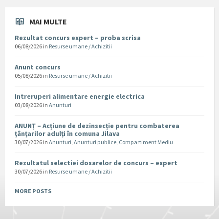
MAI MULTE
Rezultat concurs expert – proba scrisa
06/08/2026
in
Resurse umane / Achizitii
Anunt concurs
05/08/2026
in
Resurse umane / Achizitii
Intreruperi alimentare energie electrica
03/08/2026
in
Anunturi
ANUNȚ – Acțiune de dezinsecție pentru combaterea
țânțarilor adulți în comuna Jilava
30/07/2026
in
Anunturi
,
Anunturi publice
,
Compartiment Mediu
Rezultatul selectiei dosarelor de concurs – expert
30/07/2026
in
Resurse umane / Achizitii
MORE POSTS