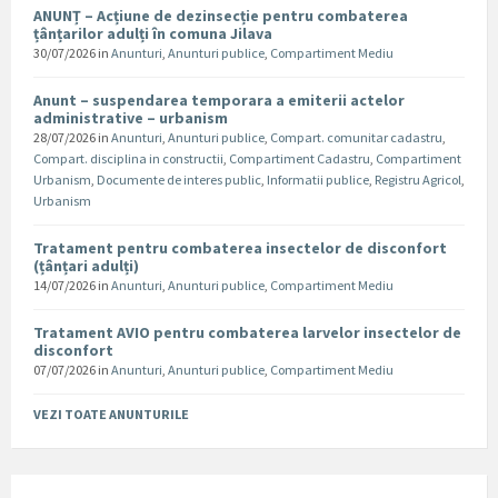
ANUNȚ – Acțiune de dezinsecție pentru combaterea
țânțarilor adulți în comuna Jilava
30/07/2026
in
Anunturi
,
Anunturi publice
,
Compartiment Mediu
Anunt – suspendarea temporara a emiterii actelor
administrative – urbanism
28/07/2026
in
Anunturi
,
Anunturi publice
,
Compart. comunitar cadastru
,
Compart. disciplina in constructii
,
Compartiment Cadastru
,
Compartiment
Urbanism
,
Documente de interes public
,
Informatii publice
,
Registru Agricol
,
Urbanism
Tratament pentru combaterea insectelor de disconfort
(țânțari adulți)
14/07/2026
in
Anunturi
,
Anunturi publice
,
Compartiment Mediu
Tratament AVIO pentru combaterea larvelor insectelor de
disconfort
07/07/2026
in
Anunturi
,
Anunturi publice
,
Compartiment Mediu
VEZI TOATE ANUNTURILE