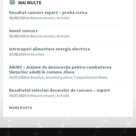
MAI MULTE
Rezultat concurs expert – proba scrisa
06/08/2026
in
Resurse umane / Achizitii
Anunt concurs
05/08/2026
in
Resurse umane / Achizitii
Intreruperi alimentare energie electrica
03/08/2026
in
Anunturi
ANUNȚ – Acțiune de dezinsecție pentru combaterea
țânțarilor adulți în comuna Jilava
30/07/2026
in
Anunturi
,
Anunturi publice
,
Compartiment Mediu
Rezultatul selectiei dosarelor de concurs – expert
30/07/2026
in
Resurse umane / Achizitii
MORE POSTS