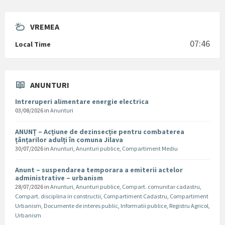
VREMEA
07:46
Local Time
ANUNTURI
Intreruperi alimentare energie electrica
03/08/2026
in
Anunturi
ANUNȚ – Acțiune de dezinsecție pentru combaterea
țânțarilor adulți în comuna Jilava
30/07/2026
in
Anunturi
,
Anunturi publice
,
Compartiment Mediu
Anunt – suspendarea temporara a emiterii actelor
administrative – urbanism
28/07/2026
in
Anunturi
,
Anunturi publice
,
Compart. comunitar cadastru
,
Compart. disciplina in constructii
,
Compartiment Cadastru
,
Compartiment
Urbanism
,
Documente de interes public
,
Informatii publice
,
Registru Agricol
,
Urbanism