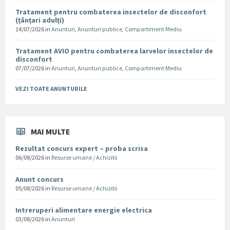
Tratament pentru combaterea insectelor de disconfort
(țânțari adulți)
14/07/2026
in
Anunturi
,
Anunturi publice
,
Compartiment Mediu
Tratament AVIO pentru combaterea larvelor insectelor de
disconfort
07/07/2026
in
Anunturi
,
Anunturi publice
,
Compartiment Mediu
VEZI TOATE ANUNTURILE
MAI MULTE
Rezultat concurs expert – proba scrisa
06/08/2026
in
Resurse umane / Achizitii
Anunt concurs
05/08/2026
in
Resurse umane / Achizitii
Intreruperi alimentare energie electrica
03/08/2026
in
Anunturi