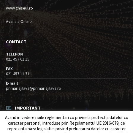
www.ghiseul.ro
Avansis Online
CONTACT
TELEFON
021 457 01 15
FAX
021 457 11 71
E-mail
primariajilava@primariajilava.ro
IMPORTANT
Avand in vedere noile reglementari cu privire la protectia datelor cu
Rezultat concurs expert – proba scrisa
caracter personal, introduse prin Regulamentul UE 2016/679, ce
06/08/2026
in
Resurse umane / Achizitii
reprezinta baza legislatiei privind prelucrarea datelor cu caracter