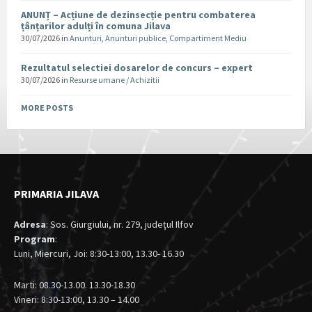
ANUNȚ – Acțiune de dezinsecție pentru combaterea
țânțarilor adulți în comuna Jilava
30/07/2026
in
Anunturi
,
Anunturi publice
,
Compartiment Mediu
Rezultatul selectiei dosarelor de concurs – expert
30/07/2026
in
Resurse umane / Achizitii
MORE POSTS
PRIMARIA JILAVA
Adresa
: Sos. Giurgiului, nr. 279, judeţul Ilfov
Program
:
Luni, Miercuri, Joi: 8:30-13:00, 13.30- 16.30
Marti: 08.30-13.00. 13.30-18.30
Vineri: 8:30-13:00, 13.30 – 14.00