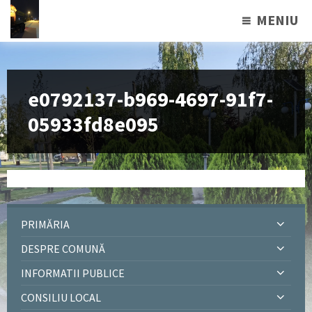
MENIU
e0792137-b969-4697-91f7-
05933fd8e095
PRIMĂRIA
DESPRE COMUNĂ
INFORMATII PUBLICE
CONSILIU LOCAL