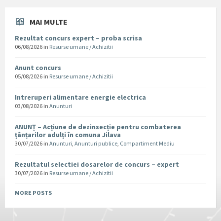
MAI MULTE
Rezultat concurs expert – proba scrisa
06/08/2026
in
Resurse umane / Achizitii
Anunt concurs
05/08/2026
in
Resurse umane / Achizitii
Intreruperi alimentare energie electrica
03/08/2026
in
Anunturi
ANUNȚ – Acțiune de dezinsecție pentru combaterea
țânțarilor adulți în comuna Jilava
30/07/2026
in
Anunturi
,
Anunturi publice
,
Compartiment Mediu
Rezultatul selectiei dosarelor de concurs – expert
30/07/2026
in
Resurse umane / Achizitii
MORE POSTS