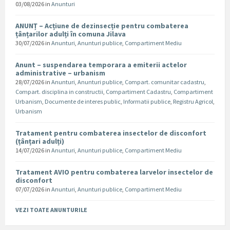
03/08/2026
in
Anunturi
ANUNȚ – Acțiune de dezinsecție pentru combaterea
țânțarilor adulți în comuna Jilava
30/07/2026
in
Anunturi
,
Anunturi publice
,
Compartiment Mediu
Anunt – suspendarea temporara a emiterii actelor
administrative – urbanism
28/07/2026
in
Anunturi
,
Anunturi publice
,
Compart. comunitar cadastru
,
Compart. disciplina in constructii
,
Compartiment Cadastru
,
Compartiment
Urbanism
,
Documente de interes public
,
Informatii publice
,
Registru Agricol
,
Urbanism
Tratament pentru combaterea insectelor de disconfort
(țânțari adulți)
14/07/2026
in
Anunturi
,
Anunturi publice
,
Compartiment Mediu
Tratament AVIO pentru combaterea larvelor insectelor de
disconfort
07/07/2026
in
Anunturi
,
Anunturi publice
,
Compartiment Mediu
VEZI TOATE ANUNTURILE