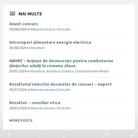
MAI MULTE
Anunt concurs
05/08/2026
in
Resurse umane / Achizitii
Intreruperi alimentare energie electrica
03/08/2026
in
Anunturi
ANUNȚ – Acțiune de dezinsecție pentru combaterea
țânțarilor adulți în comuna Jilava
30/07/2026
in
Anunturi
,
Anunturi publice
,
Compartiment Mediu
Rezultatul selectiei dosarelor de concurs – expert
30/07/2026
in
Resurse umane / Achizitii
Rezultat – consilier etica
28/07/2026
in
Resurse umane / Achizitii
MORE POSTS