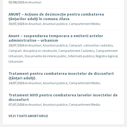
03/08/2026
in
Anunturi
ANUNȚ – Acțiune de dezinsecție pentru combaterea
țânțarilor adulți în comuna Jilava
30/07/2026
in
Anunturi
,
Anunturi publice
,
Compartiment Mediu
Anunt – suspendarea temporara a emiterii actelor
administrative – urbanism
28/07/2026
in
Anunturi
,
Anunturi publice
,
Compart. comunitar cadastru
,
Compart. disciplina in constructii
,
Compartiment Cadastru
,
Compartiment
Urbanism
,
Documente de interes public
,
Informatii publice
,
Registru Agricol
,
Urbanism
Tratament pentru combaterea insectelor de disconfort
(țânțari adulți)
14/07/2026
in
Anunturi
,
Anunturi publice
,
Compartiment Mediu
Tratament AVIO pentru combaterea larvelor insectelor de
disconfort
07/07/2026
in
Anunturi
,
Anunturi publice
,
Compartiment Mediu
VEZI TOATE ANUNTURILE