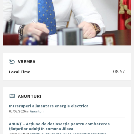
VREMEA
08:57
Local Time
ANUNTURI
Intreruperi alimentare energie electrica
03/08/2026
in
Anunturi
ANUNȚ – Acțiune de dezinsecție pentru combaterea
țânțarilor adulți în comuna Jilava
30/07/2026
in
Anunturi
,
Anunturi publice
,
Compartiment Mediu