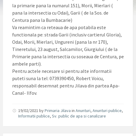
la primarie pana la numarul 151), Morii, Mierlari (
pana la intersectia cu Odai), Garii ( de la Sos. de
Centura pana la Bumbacarie)
Va reamintim ca reteaua de apa potabila este
functionala pe: strada Garii (inclusiv cartierul Gloria),
Odai, Morii, Mierlari, Ungureni (pana la nr 170),
Tineretului, 23 august, Salcamilor, Giurgiului ( de la
Primarie pana la intersectia cu soseaua de Centura, pe
ambele parti).
Pentru actele necesare si pentru alte informatii
puteti suna la tel: 0739390450, Robert Voicu,
responsabil desemnat pentru Jilava din partea Apa-
Canal- Ilfov.
19/02/2021
by
Primaria Jilava
in
Anunturi
,
Anunturi publice
,
Informatii publice
,
Sv. public de apa si canalizare