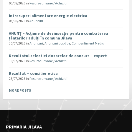
05/08/2026
in
Resurse umane / Achizitii
Intreruperi alimentare energie electrica
03/08/2026
in
Anunturi
ANUNȚ – Acțiune de dezinsecție pentru combaterea
țânțarilor adulți în comuna Jilava
30/07/2026
in
Anunturi
,
Anunturi publice
,
Compartiment Mediu
Rezultatul selectiei dosarelor de concurs – expert
30/07/2026
in
Resurse umane / Achizitii
Rezultat – consilier etica
28/07/2026
in
Resurse umane / Achizitii
MORE POSTS
PRIMARIA JILAVA