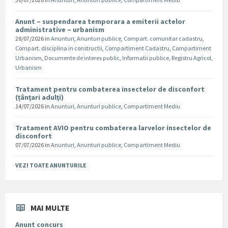
Anunt – suspendarea temporara a emiterii actelor
administrative – urbanism
28/07/2026
in
Anunturi
,
Anunturi publice
,
Compart. comunitar cadastru
,
Compart. disciplina in constructii
,
Compartiment Cadastru
,
Compartiment
Urbanism
,
Documente de interes public
,
Informatii publice
,
Registru Agricol
,
Urbanism
Tratament pentru combaterea insectelor de disconfort
(țânțari adulți)
14/07/2026
in
Anunturi
,
Anunturi publice
,
Compartiment Mediu
Tratament AVIO pentru combaterea larvelor insectelor de
disconfort
07/07/2026
in
Anunturi
,
Anunturi publice
,
Compartiment Mediu
VEZI TOATE ANUNTURILE
MAI MULTE
Anunt concurs