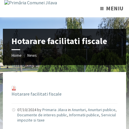
MENIU
Hotarare facilitati fiscale
Home
News
/
Hotarare facilitati fiscale
07/10/2024
by
Primaria Jilava
in
Anunturi
,
Anunturi publice
,
Documente de interes public
,
Informatii publice
,
Serviciul
impozite si taxe