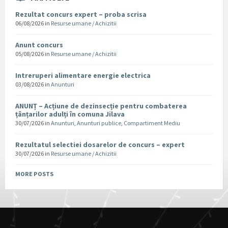
Rezultat concurs expert – proba scrisa
06/08/2026
in
Resurse umane / Achizitii
Anunt concurs
05/08/2026
in
Resurse umane / Achizitii
Intreruperi alimentare energie electrica
03/08/2026
in
Anunturi
ANUNȚ – Acțiune de dezinsecție pentru combaterea
țânțarilor adulți în comuna Jilava
30/07/2026
in
Anunturi
,
Anunturi publice
,
Compartiment Mediu
Rezultatul selectiei dosarelor de concurs – expert
30/07/2026
in
Resurse umane / Achizitii
MORE POSTS