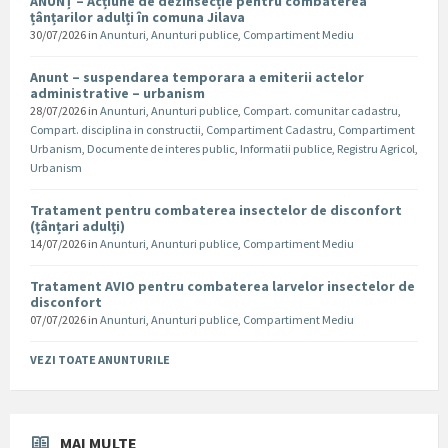
ANUNȚ – Acțiune de dezinsecție pentru combaterea
țânțarilor adulți în comuna Jilava
30/07/2026
in
Anunturi
,
Anunturi publice
,
Compartiment Mediu
Anunt – suspendarea temporara a emiterii actelor
administrative – urbanism
28/07/2026
in
Anunturi
,
Anunturi publice
,
Compart. comunitar cadastru
,
Compart. disciplina in constructii
,
Compartiment Cadastru
,
Compartiment
Urbanism
,
Documente de interes public
,
Informatii publice
,
Registru Agricol
,
Urbanism
Tratament pentru combaterea insectelor de disconfort
(țânțari adulți)
14/07/2026
in
Anunturi
,
Anunturi publice
,
Compartiment Mediu
Tratament AVIO pentru combaterea larvelor insectelor de
disconfort
07/07/2026
in
Anunturi
,
Anunturi publice
,
Compartiment Mediu
VEZI TOATE ANUNTURILE
MAI MULTE