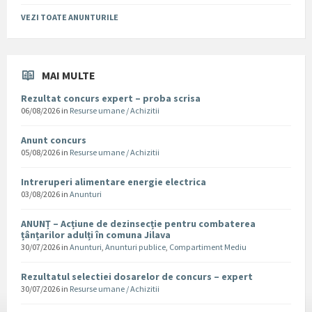
VEZI TOATE ANUNTURILE
MAI MULTE
Rezultat concurs expert – proba scrisa
06/08/2026
in
Resurse umane / Achizitii
Anunt concurs
05/08/2026
in
Resurse umane / Achizitii
Intreruperi alimentare energie electrica
03/08/2026
in
Anunturi
ANUNȚ – Acțiune de dezinsecție pentru combaterea
țânțarilor adulți în comuna Jilava
30/07/2026
in
Anunturi
,
Anunturi publice
,
Compartiment Mediu
Rezultatul selectiei dosarelor de concurs – expert
30/07/2026
in
Resurse umane / Achizitii