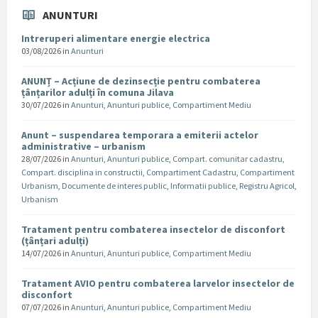
ANUNTURI
Intreruperi alimentare energie electrica
03/08/2026
in
Anunturi
ANUNȚ – Acțiune de dezinsecție pentru combaterea
țânțarilor adulți în comuna Jilava
30/07/2026
in
Anunturi
,
Anunturi publice
,
Compartiment Mediu
Anunt – suspendarea temporara a emiterii actelor
administrative – urbanism
28/07/2026
in
Anunturi
,
Anunturi publice
,
Compart. comunitar cadastru
,
Compart. disciplina in constructii
,
Compartiment Cadastru
,
Compartiment
Urbanism
,
Documente de interes public
,
Informatii publice
,
Registru Agricol
,
Urbanism
Tratament pentru combaterea insectelor de disconfort
(țânțari adulți)
14/07/2026
in
Anunturi
,
Anunturi publice
,
Compartiment Mediu
Tratament AVIO pentru combaterea larvelor insectelor de
disconfort
07/07/2026
in
Anunturi
,
Anunturi publice
,
Compartiment Mediu