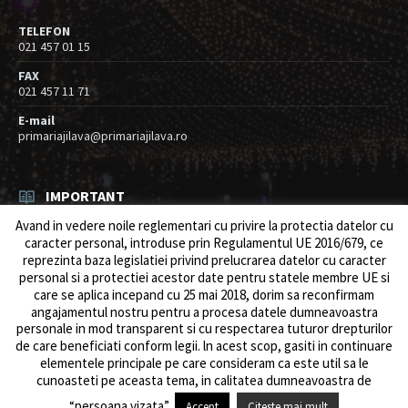
TELEFON
021 457 01 15
FAX
021 457 11 71
E-mail
primariajilava@primariajilava.ro
IMPORTANT
Avand in vedere noile reglementari cu privire la protectia datelor cu
Rezultat concurs expert – proba scrisa
caracter personal, introduse prin Regulamentul UE 2016/679, ce
06/08/2026
in
Resurse umane / Achizitii
reprezinta baza legislatiei privind prelucrarea datelor cu caracter
personal si a protectiei acestor date pentru statele membre UE si
Anunt concurs
care se aplica incepand cu 25 mai 2018, dorim sa reconfirmam
05/08/2026
in
Resurse umane / Achizitii
angajamentul nostru pentru a procesa datele dumneavoastra
personale in mod transparent si cu respectarea tuturor drepturilor
de care beneficiati conform legii. ln acest scop, gasiti in continuare
elementele principale pe care consideram ca este util sa le
cunoasteti pe aceasta tema, in calitatea dumneavoastra de
© 2026 Primăria Comunei Jilava. Dev by
ows.ro
“persoana vizata”.
Accept
Citeste mai mult