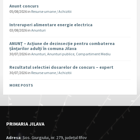
Anunt concurs
05/08/2026
in
Resurse umane / Achizitii
Intreruperi alimentare energie electrica
03/08/2026
in
Anunturi
ANUNȚ – Acțiune de dezinsecție pentru combaterea
țânțarilor adulți în comuna Jilava
30/07/2026
in
Anunturi
,
Anunturi publice
,
Compartiment Mediu
Rezultatul selectiei dosarelor de concurs – expert
30/07/2026
in
Resurse umane / Achizitii
MORE POSTS
PRIMARIA JILAVA
Adresa
: Sos. Giurgiului, nr. 279, judeţul Ilfov