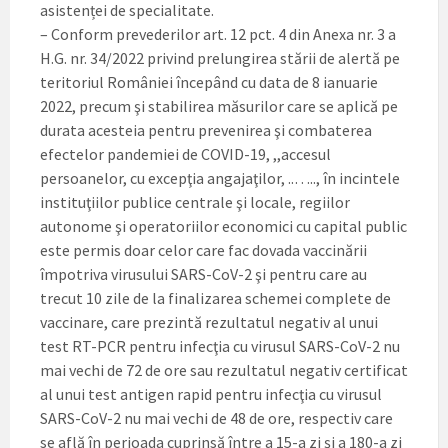
asistenței de specialitate.
– Conform prevederilor art. 12 pct. 4 din Anexa nr. 3 a
H.G. nr. 34/2022 privind prelungirea stării de alertă pe
teritoriul României începând cu data de 8 ianuarie
2022, precum şi stabilirea măsurilor care se aplică pe
durata acesteia pentru prevenirea şi combaterea
efectelor pandemiei de COVID-19, ,,accesul
persoanelor, cu excepţia angajaţilor, ..….., în incintele
instituţiilor publice centrale şi locale, regiilor
autonome şi operatoriilor economici cu capital public
este permis doar celor care fac dovada vaccinării
împotriva virusului SARS-CoV-2 şi pentru care au
trecut 10 zile de la finalizarea schemei complete de
vaccinare, care prezintă rezultatul negativ al unui
test RT-PCR pentru infecţia cu virusul SARS-CoV-2 nu
mai vechi de 72 de ore sau rezultatul negativ certificat
al unui test antigen rapid pentru infecţia cu virusul
SARS-CoV-2 nu mai vechi de 48 de ore, respectiv care
se află în perioada cuprinsă între a 15-a zi şi a 180-a zi