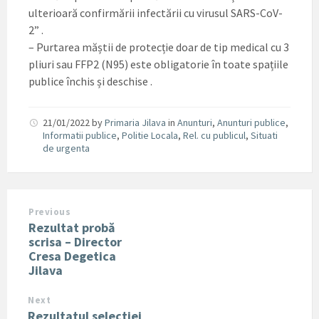
ulterioară confirmării infectării cu virusul SARS-CoV-
2” .
– Purtarea măștii de protecție doar de tip medical cu 3
pliuri sau FFP2 (N95) este obligatorie în toate spațiile
publice închis și deschise .
21/01/2022
by
Primaria Jilava
in
Anunturi
,
Anunturi publice
,
Informatii publice
,
Politie Locala
,
Rel. cu publicul
,
Situati
de urgenta
Previous
Rezultat probă
scrisa – Director
Cresa Degetica
Jilava
Next
Rezultatul selectiei