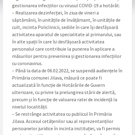
gestionarea infecțiilor cu virusul COVID-19 a hotărât:
– Realizarea dezinfecției, în ziua de vineri a
săptămânii, în unitățile de învățămant, în unitățile de
cult, incinta Policlinicii, sediile în care își desfășoară
activitatea aparatul de specialitate al primarului, sau
în alte spații în care îsi desfășoară activitatea
personalul care contribuie la punerea în aplicare a
măsurilor pentru prevenirea și gestionarea infecțiilor
cu coronavirus.
– Până la data de 06.02.2022, se suspendă audiențele în
Primăria comunei Jilava, măsură ce poate fi
actualizată în funcție de Hotărârile de Guvern
ulterioare, cu privire la prelungirea stării de alertă,
precum și în funcție de valoarea ratei de incidență la
nivelul localității.
– Se restrânge activitatea cu publicul în Primăria
Jilava. Accesul cetățenilor sau al reprezentanților
persoanelor juridice în incinta instituției, va fi permis