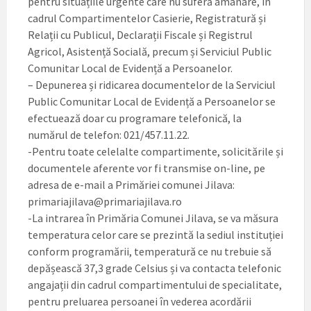
pentru situațiile urgente care nu suferă amânare, în
cadrul Compartimentelor Casierie, Registratură și
Relații cu Publicul, Declarații Fiscale și Registrul
Agricol, Asistență Socială, precum și Serviciul Public
Comunitar Local de Evidență a Persoanelor.
– Depunerea și ridicarea documentelor de la Serviciul
Public Comunitar Local de Evidență a Persoanelor se
efectuează doar cu programare telefonică, la
numărul de telefon: 021/457.11.22.
-Pentru toate celelalte compartimente, solicitările și
documentele aferente vor fi transmise on-line, pe
adresa de e-mail a Primăriei comunei Jilava:
primariajilava@primariajilava.ro
-La intrarea în Primăria Comunei Jilava, se va măsura
temperatura celor care se prezintă la sediul instituției
conform programării, temperatură ce nu trebuie să
depășească 37,3 grade Celsius și va contacta telefonic
angajații din cadrul compartimentului de specialitate,
pentru preluarea persoanei în vederea acordării