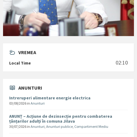
VREMEA
02:10
Local Time
ANUNTURI
Intreruperi alimentare energie electrica
03/08/2026
in
Anunturi
ANUNȚ – Acțiune de dezinsecție pentru combaterea
țânțarilor adulți în comuna Jilava
30/07/2026
in
Anunturi
,
Anunturi publice
,
Compartiment Mediu