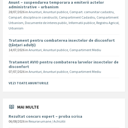
Anunt – suspendarea temporara a emiterii actelor
administrative – urbanism
28/07/2026
in
Anunturi
,
Anunturi publice
,
Compart. comunitar cadastru
,
Compart. disciplina in constructii
,
Compartiment Cadastru
,
Compartiment
Urbanism
,
Documente de interes public
,
Informatii publice
,
Registru Agricol
,
Urbanism
Tratament pentru combaterea insectelor de disconfort
(țânțari adulți)
14/07/2026
in
Anunturi
,
Anunturi publice
,
Compartiment Mediu
Tratament AVIO pentru combaterea larvelor insectelor de
disconfort
07/07/2026
in
Anunturi
,
Anunturi publice
,
Compartiment Mediu
VEZI TOATE ANUNTURILE
MAI MULTE
Rezultat concurs expert – proba scrisa
06/08/2026
in
Resurse umane / Achizitii