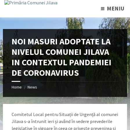
MENIU
NOI MASURI ADOPTATE LA
NIVELUL COMUNEI JILAVA
IN CONTEXTUL PANDEMIEI
DE CORONAVIRUS
Home
News
/
Comitetul Local pentru Situații de Urgență al comunei
Jilava s-a întrunit ieri și având în vedere prevederile
legislative în vigoare în ceea ce privește prevenirea și