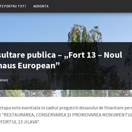
TE PENTRU TOTI
AUDIENTA
ultare publica – „Fort 13 – Noul
haus European”
News
etapa este esentiala in cadrul pregatirii dosarului de finantare pe
ul “RESTAURAREA, CONSERVAREA ȘI PROMOVAREA MONUMENTU
 FORTUL 13 JILAVA”.