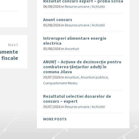
Rezultat concurs expert – proba scrisa
06/08/2026
in
Resurse umane / Achizitii
Anunt concurs
05/08/2026
in
Resurse umane / Achizitii
Intreruperi alimentare energie
electrica
Next
03/08/2026
in
Anunturi
cumente
fiscale
ANUNȚ – Acțiune de dezinsecție pentru
combaterea țânțarilor adulți în
comuna Jilava
30/07/2026
in
Anunturi
,
Anunturi publice
,
Compartiment Mediu
Rezultatul selectiei dosarelor de
concurs – expert
30/07/2026
in
Resurse umane / Achizitii
MORE POSTS