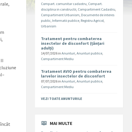
rale,
Compart. comunitar cadastru
,
Compart.
disciplina in constructii
,
Compartiment Cadastru
,
Compartiment Urbanism
,
Documente de interes
public
,
Informatii publice
,
Registru Agricol
,
Urbanism
ism
Tratament pentru combaterea
i,
insectelor de disconfort (țânțari
.
adulți)
14/07/2026
in
Anunturi
,
Anunturi publice
,
Compartiment Mediu
II
ncluziune
Tratament AVIO pentru combaterea
al–
larvelor insectelor de disconfort
07/07/2026
in
Anunturi
,
Anunturi publice
,
Compartiment Mediu
VEZI TOATE ANUNTURILE
MAI MULTE
încât