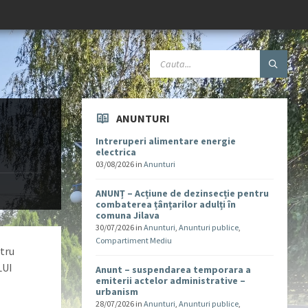
ANUNTURI
Intreruperi alimentare energie
electrica
03/08/2026
in
Anunturi
ANUNȚ – Acțiune de dezinsecție pentru
combaterea țânțarilor adulți în
comuna Jilava
30/07/2026
in
Anunturi
,
Anunturi publice
,
Compartiment Mediu
ntru
LUI
Anunt – suspendarea temporara a
emiterii actelor administrative –
urbanism
28/07/2026
in
Anunturi
,
Anunturi publice
,