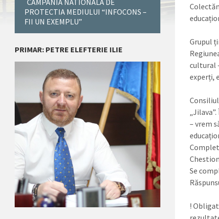
CAMPANIA NATIONALA DE
Colectăm 
PROTECTIA MEDIULUI “INFOCONS –
educațio
FII UN EXEMPLU”
Grupul ț
PRIMAR: PETRE ELEFTERIE ILIE
Regiunea
cultural 
experți, 
Consiliu
„Jilava”
– vrem să
educați
Complete
Chestion
Se compl
Răspunsu
! Obliga
rezultate