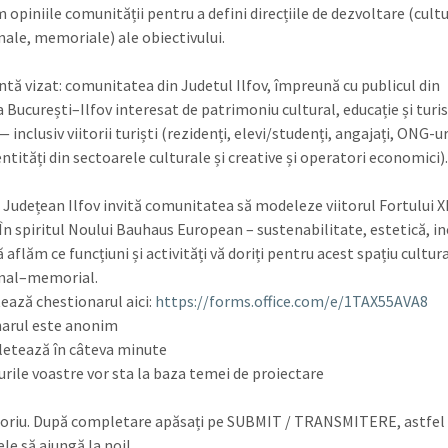
opiniile comunității pentru a defini direcțiile de dezvoltare (cultu
nale, memoriale) ale obiectivului.
intă vizat: comunitatea din Judetul Ilfov, împreună cu publicul din
 București–Ilfov interesat de patrimoniu cultural, educație și tur
— inclusiv viitorii turiști (rezidenți, elevi/studenți, angajați, ONG-ur
entități din sectoarele culturale și creative și operatori economici)
l Județean Ilfov invită comunitatea să modeleze viitorul Fortului XI
. În spiritul Noului Bauhaus European – sustenabilitate, estetică, i
 aflăm ce funcțiuni și activități vă doriți pentru acest spațiu cultur
onal–memorial.
ază chestionarul aici:
https://forms.office.com/e/1TAX55AVA8
arul este anonim
etează în câteva minute
rile voastre vor sta la baza temei de proiectare
toriu. După completare apăsați pe SUBMIT / TRANSMITERE, astfel 
le să ajungă la noi!