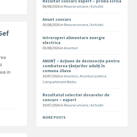
Rezultat concurs expert – proba scrisa
06/08/2026
in
Resurse umane / Achizitii
Anunt concurs
05/08/2026
in
Resurse umane / Achizitii
Sef
Intreruperi alimentare energie
electrica
03/08/2026
in
Anunturi
rea
ANUNȚ – Acțiune de dezinsecție pentru
ii
combaterea țânțarilor adulți în
comuna Jilava
ava in
30/07/2026
in
Anunturi
,
Anunturi publice
,
Compartiment Mediu
Rezultatul selectiei dosarelor de
concurs – expert
30/07/2026
in
Resurse umane / Achizitii
MORE POSTS