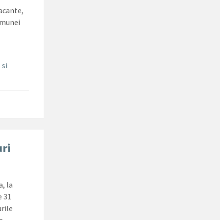
vacante,
Comunei
 si
ri
, la
e 31
rile