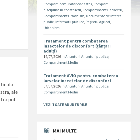
Compart. comunitar cadastru
,
Compart.
disciplina in constructii
,
Compartiment Cadastru
,
Compartiment Urbanism
,
Documente de interes
public
,
Informatii publice
,
Registru Agricol
,
Urbanism
Tratament pentru combaterea
insectelor de disconfort (țânțari
adulți)
14/07/2026
in
Anunturi
,
Anunturi publice
,
Compartiment Mediu
Tratament AVIO pentru combaterea
larvelor insectelor de disconfort
 finala
07/07/2026
in
Anunturi
,
Anunturi publice
,
stra, ale
Compartiment Mediu
stra pot
VEZI TOATE ANUNTURILE
MAI MULTE