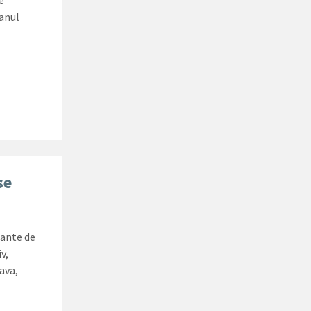
e
lanul
se
cante de
v,
ava,