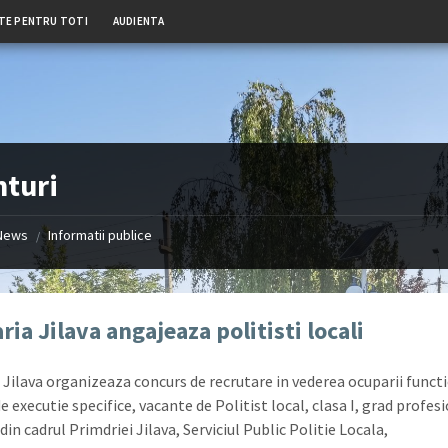
TE PENTRU TOTI
AUDIENTA
turi
News
Informatii publice
/
ria Jilava angajeaza politisti locali
 Jilava organizeaza concurs de recrutare in vederea ocuparii functi
e executie specifice, vacante de Politist local, clasa I, grad profes
din cadrul Primdriei Jilava, Serviciul Public Politie Locala,