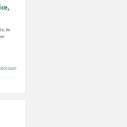
ice,
te, de
nei
utorizari