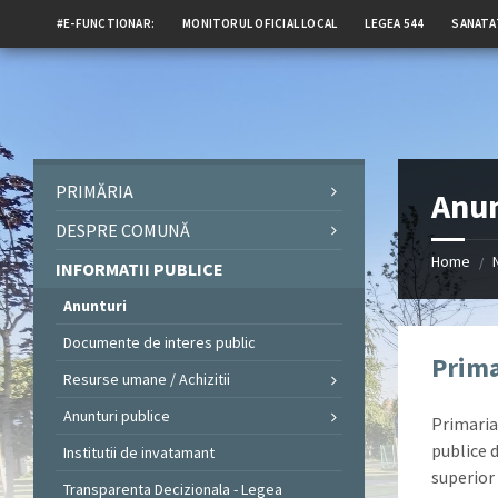
#E-FUNCTIONAR:
MONITORUL OFICIAL LOCAL
LEGEA 544
SANATA
PRIMĂRIA
Anun
DESPRE COMUNĂ
Home
/
INFORMATII PUBLICE
Anunturi
Documente de interes public
Prima
Resurse umane / Achizitii
Anunturi publice
Primaria
publice d
Institutii de invatamant
superior 
Transparenta Decizionala - Legea