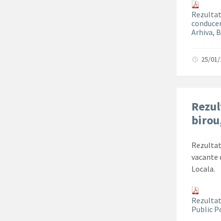
Rezultat
conducer
Arhiva, 
25/01
Rezul
birou
Rezultat
vacante d
Locala.
Rezultate
Public P