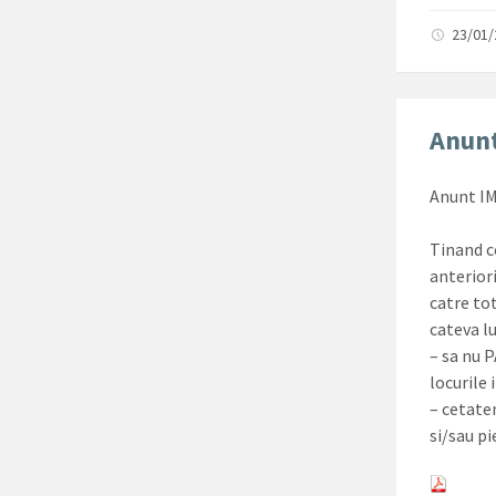
23/01
Anunt
Anunt I
Tinand c
anteriori
catre to
cateva lu
– sa nu 
locurile 
– cetaten
si/sau pi