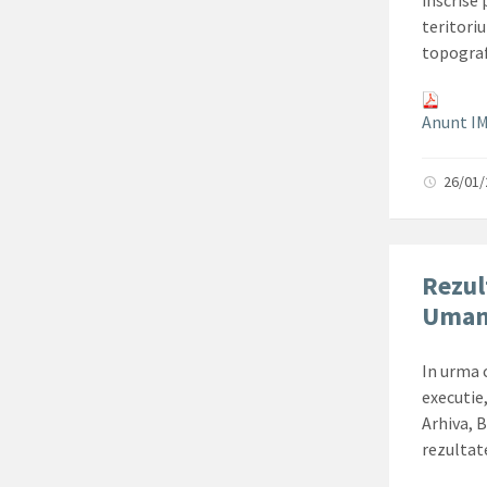
inscrise
teritori
topograf
Anunt IM
26/01
Rezul
Umane
In urma 
executie
Arhiva, 
rezultat