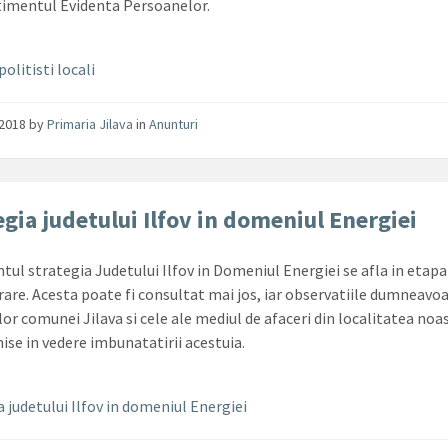
imentul Evidenta Persoanelor.
olitisti locali
/2018
by
Primaria Jilava
in
Anunturi
egia judetului Ilfov in domeniul Energiei
ul strategia Judetului Ilfov in Domeniul Energiei se afla in etapa
rare. Acesta poate fi consultat mai jos, iar observatiile dumneavoa
lor comunei Jilava si cele ale mediul de afaceri din localitatea noa
mise in vedere imbunatatirii acestuia.
a judetului Ilfov in domeniul Energiei