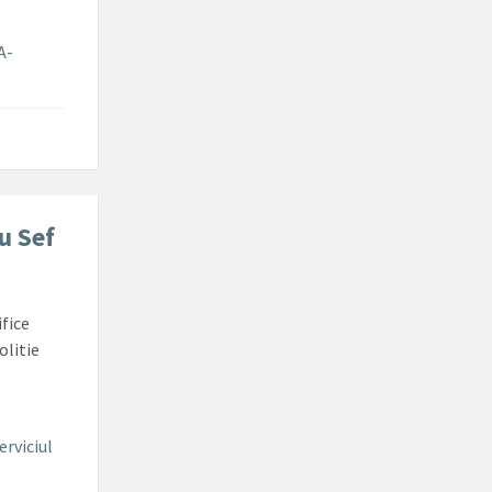
A-
u Sef
ifice
olitie
erviciul