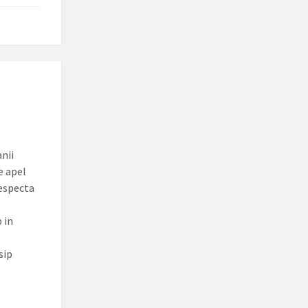
nii
e apel
respecta
 in
sip