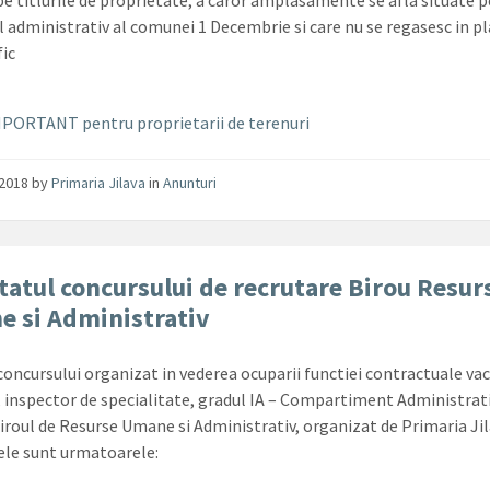
 pe titlurile de proprietate, a caror amplasamente se afla situate p
ul administrativ al comunei 1 Decembrie si care nu se regasesc in p
ic
PORTANT pentru proprietarii de terenuri
/2018
by
Primaria Jilava
in
Anunturi
tatul concursului de recrutare Birou Resur
 si Administrativ
concursului organizat in vederea ocuparii functiei contractuale va
, inspector de specialitate, gradul IA – Compartiment Administrati
Biroul de Resurse Umane si Administrativ, organizat de Primaria Jil
ele sunt urmatoarele: