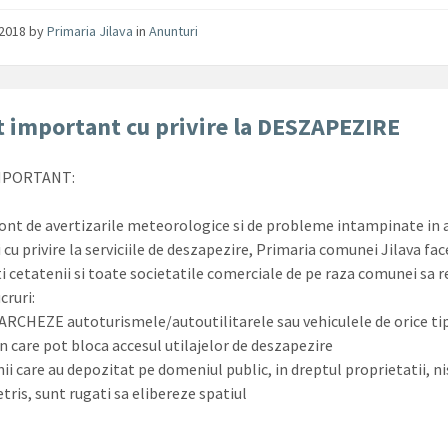
/2018
by
Primaria Jilava
in
Anunturi
 important cu privire la DESZAPEZIRE
MPORTANT:
ont de avertizarile meteorologice si de probleme intampinate in a
 cu privire la serviciile de deszapezire, Primaria comunei Jilava fac
ti cetatenii si toate societatile comerciale de pe raza comunei sa 
cruri:
PARCHEZE autoturismele/autoutilitarele sau vehiculele de orice tip
in care pot bloca accesul utilajelor de deszapezire
ii care au depozitat pe domeniul public, in dreptul proprietatii, ni
etris, sunt rugati sa elibereze spatiul