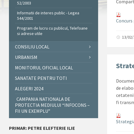
Compart
52/2003
Informatii de interes public - Legea
544/2001
Concurs p
Program de lucru cu publicul, Telefoane
si adrese utile
13/02
CONSILIU LOCAL
URBANISM
Strat
MONITORUL OFICIAL LOCAL
SANATATE PENTRU TOTI
Document
de elabo
ALEGERI 2024
cetateni
CAMPANIA NATIONALA DE
fi trans
PROTECTIA MEDIULUI “INFOCONS –
FII UN EXEMPLU”
Strategi
PRIMAR: PETRE ELEFTERIE ILIE