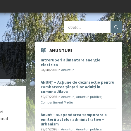
ANUNTURI
Intreruperi alimentare energie
electrica
03/08/2026
in
Anunturi
ANUNȚ – Acțiune de dezinsecție pentru
combaterea țânțarilor adulți în
comuna Jilava
30/07/2026
in
Anunturi
,
Anunturi publice
,
Compartiment Mediu
ei
Anunt – suspendarea temporara a
ional
emiterii actelor administrative –
urbanism
28/07/2026
in
Anunturi
,
Anunturi publice
,