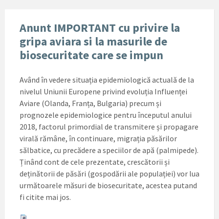
Anunt IMPORTANT cu privire la
gripa aviara si la masurile de
biosecuritate care se impun
Având în vedere situația epidemiologică actuală de la
nivelul Uniunii Europene privind evoluția Influenței
Aviare (Olanda, Franța, Bulgaria) precum și
prognozele epidemiologice pentru începutul anului
2018, factorul primordial de transmitere și propagare
virală rămâne, în continuare, migrația păsărilor
sălbatice, cu precădere a speciilor de apă (palmipede).
Ținând cont de cele prezentate, crescătorii și
deținătorii de păsări (gospodării ale populației) vor lua
următoarele măsuri de biosecuritate, acestea putand
fi citite mai jos.