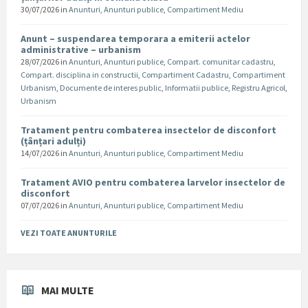
30/07/2026
in
Anunturi
,
Anunturi publice
,
Compartiment Mediu
Anunt – suspendarea temporara a emiterii actelor
administrative – urbanism
28/07/2026
in
Anunturi
,
Anunturi publice
,
Compart. comunitar cadastru
,
Compart. disciplina in constructii
,
Compartiment Cadastru
,
Compartiment
Urbanism
,
Documente de interes public
,
Informatii publice
,
Registru Agricol
,
Urbanism
Tratament pentru combaterea insectelor de disconfort
(țânțari adulți)
14/07/2026
in
Anunturi
,
Anunturi publice
,
Compartiment Mediu
Tratament AVIO pentru combaterea larvelor insectelor de
disconfort
07/07/2026
in
Anunturi
,
Anunturi publice
,
Compartiment Mediu
VEZI TOATE ANUNTURILE
MAI MULTE