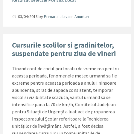
Rezultat selectie Politist Local
03/04/2018
by
Primaria Jilava
in
Anunturi
Cursurile scolilor si gradinitelor,
suspendate pentru ziua de vineri
Tinand cont de codul portocaliu de vreme rea pentru
aceasta perioada, fenomenele meteo urmand sa fie
extreme pentru aceasta perioada a anului: ninsoare
abundenta, strat de zapada consistent, temporar
viscol si vizibilitate scazuta, vantul urmand sa se
intensifice pana la 70 de km/h, Comitetul Județean
pentru Situații de Urgență a luat act de propunerea
Inspectoratului Școlar referitoare la închiderea
unităților de învățământ. Astfel, a fost decisa
suspendarea cursurilor in toate unitatile de