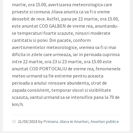
martie, ora 15.00, avertizarea meteorologica care
priveste si comuna Jilava anunta ca va fi o vreme
deosebit de rece. Astfel, pana pe 22 martie, ora 15.00,
este anuntat COD GALBEN de vreme rea, anuntandu-
se temperaturi foarte scazute, ninsori moderate
cantitativ si polei. Din pacate, conform
avertismentelor meteorologice, vremea va fi si mai
dificila in zilele care urmeaza, iar in perioada cuprinsa
intre 22 martie, ora 23 si 23 martie, ora 15.00 este
anuntat COD PORTOCALIU de vreme rea, fenomenele
meteo urmand sa fie extreme pentru aceasta
perioada a anului: ninsoare abundenta, strat de
zapada consistent, temporar viscol si vizibilitate
scazuta, vantul urmand sa se intensifice pana la 70 de
km/h.
21/03/2018
by
Primaria Jilava
in
Anunturi
,
Anunturi publice