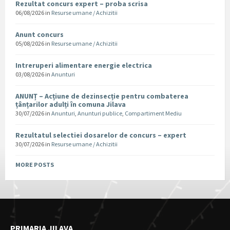
Rezultat concurs expert – proba scrisa
06/08/2026
in
Resurse umane / Achizitii
Anunt concurs
05/08/2026
in
Resurse umane / Achizitii
Intreruperi alimentare energie electrica
03/08/2026
in
Anunturi
ANUNȚ – Acțiune de dezinsecție pentru combaterea
țânțarilor adulți în comuna Jilava
30/07/2026
in
Anunturi
,
Anunturi publice
,
Compartiment Mediu
Rezultatul selectiei dosarelor de concurs – expert
30/07/2026
in
Resurse umane / Achizitii
MORE POSTS
PRIMARIA JILAVA