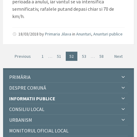
perioada a anului, iar vantul se va intensifica
semnificativ, rafalele putand depasi chiar si 70 de
km/h.
18/03/2018
by
Primaria Jilava
in
Anunturi
,
Anunturi publice
Previous
1
…
51
52
53
…
58
Next
PRIMĂRIA
DESPRE COMUNĂ
INFORMATII PUBLICE
CONSILIU LOCAL
URBANISM
MONITORUL OFICIAL LOCAL