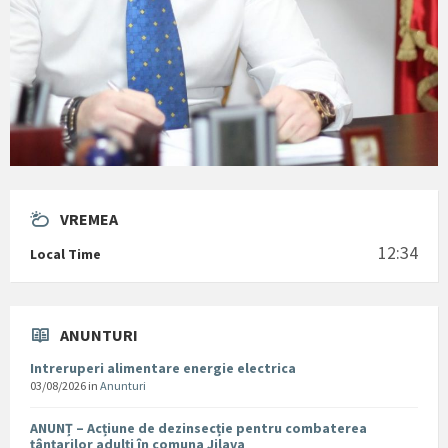
VREMEA
12:34
Local Time
ANUNTURI
Intreruperi alimentare energie electrica
03/08/2026
in
Anunturi
ANUNȚ – Acțiune de dezinsecție pentru combaterea
țânțarilor adulți în comuna Jilava