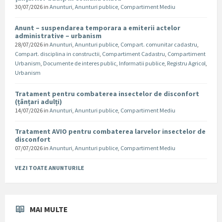
30/07/2026
in
Anunturi
,
Anunturi publice
,
Compartiment Mediu
Anunt – suspendarea temporara a emiterii actelor
administrative – urbanism
28/07/2026
in
Anunturi
,
Anunturi publice
,
Compart. comunitar cadastru
,
Compart. disciplina in constructii
,
Compartiment Cadastru
,
Compartiment
Urbanism
,
Documente de interes public
,
Informatii publice
,
Registru Agricol
,
Urbanism
Tratament pentru combaterea insectelor de disconfort
(țânțari adulți)
14/07/2026
in
Anunturi
,
Anunturi publice
,
Compartiment Mediu
Tratament AVIO pentru combaterea larvelor insectelor de
disconfort
07/07/2026
in
Anunturi
,
Anunturi publice
,
Compartiment Mediu
VEZI TOATE ANUNTURILE
MAI MULTE