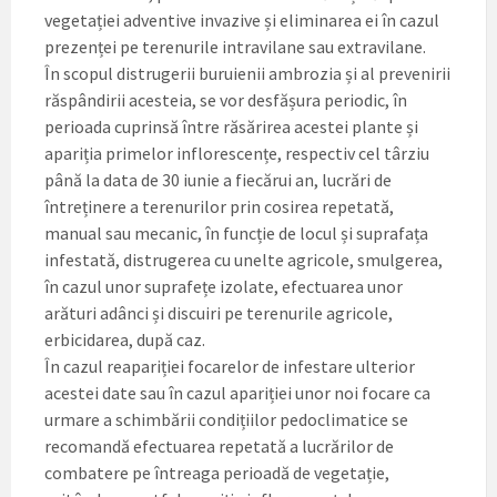
vegetației adventive invazive și eliminarea ei în cazul
prezenței pe terenurile intravilane sau extravilane.
În scopul distrugerii buruienii ambrozia și al prevenirii
răspândirii acesteia, se vor desfășura periodic, în
perioada cuprinsă între răsărirea acestei plante și
apariția primelor inflorescențe, respectiv cel târziu
până la data de 30 iunie a fiecărui an, lucrări de
întreținere a terenurilor prin cosirea repetată,
manual sau mecanic, în funcție de locul și suprafața
infestată, distrugerea cu unelte agricole, smulgerea,
în cazul unor suprafețe izolate, efectuarea unor
arături adânci și discuiri pe terenurile agricole,
erbicidarea, după caz.
În cazul reapariției focarelor de infestare ulterior
acestei date sau în cazul apariției unor noi focare ca
urmare a schimbării condițiilor pedoclimatice se
recomandă efectuarea repetată a lucrărilor de
combatere pe întreaga perioadă de vegetație,