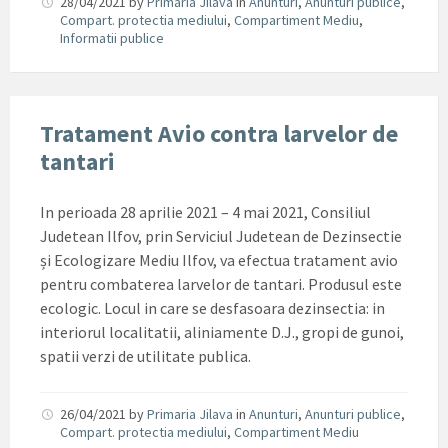
28/04/2021
by
Primaria Jilava
in
Anunturi
,
Anunturi publice
,
Compart. protectia mediului
,
Compartiment Mediu
,
Informatii publice
Tratament Avio contra larvelor de
tantari
In perioada 28 aprilie 2021 – 4 mai 2021, Consiliul
Judetean Ilfov, prin Serviciul Judetean de Dezinsectie
și Ecologizare Mediu Ilfov, va efectua tratament avio
pentru combaterea larvelor de tantari. Produsul este
ecologic. Locul in care se desfasoara dezinsectia: in
interiorul localitatii, aliniamente D.J., gropi de gunoi,
spatii verzi de utilitate publica.
26/04/2021
by
Primaria Jilava
in
Anunturi
,
Anunturi publice
,
Compart. protectia mediului
,
Compartiment Mediu