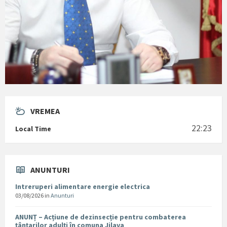
VREMEA
22:23
Local Time
ANUNTURI
Intreruperi alimentare energie electrica
03/08/2026
in
Anunturi
ANUNȚ – Acțiune de dezinsecție pentru combaterea
țânțarilor adulți în comuna Jilava