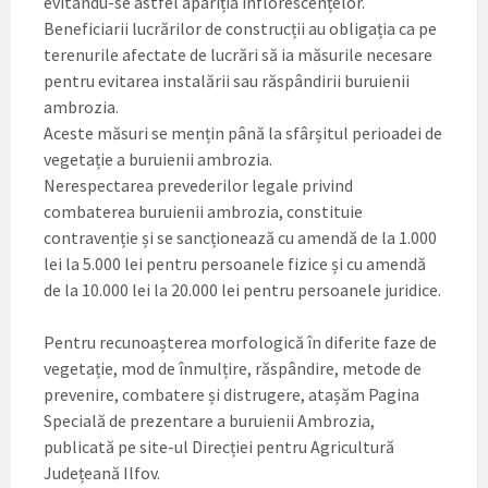
evitându-se astfel apariția inflorescențelor.
Beneficiarii lucrărilor de construcții au obligația ca pe
terenurile afectate de lucrări să ia măsurile necesare
pentru evitarea instalării sau răspândirii buruienii
ambrozia.
Aceste măsuri se mențin până la sfârșitul perioadei de
vegetație a buruienii ambrozia.
Nerespectarea prevederilor legale privind
combaterea buruienii ambrozia, constituie
contravenție și se sancționează cu amendă de la 1.000
lei la 5.000 lei pentru persoanele fizice și cu amendă
de la 10.000 lei la 20.000 lei pentru persoanele juridice.
Pentru recunoașterea morfologică în diferite faze de
vegetație, mod de înmulțire, răspândire, metode de
prevenire, combatere și distrugere, atașăm Pagina
Specială de prezentare a buruienii Ambrozia,
publicată pe site-ul Direcției pentru Agricultură
Județeană Ilfov.