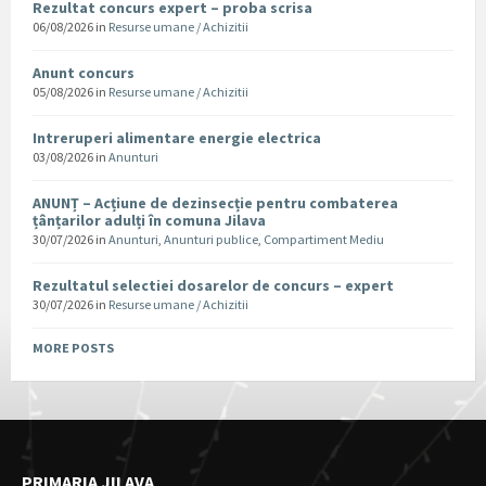
Rezultat concurs expert – proba scrisa
06/08/2026
in
Resurse umane / Achizitii
Anunt concurs
05/08/2026
in
Resurse umane / Achizitii
Intreruperi alimentare energie electrica
03/08/2026
in
Anunturi
ANUNȚ – Acțiune de dezinsecție pentru combaterea
țânțarilor adulți în comuna Jilava
30/07/2026
in
Anunturi
,
Anunturi publice
,
Compartiment Mediu
Rezultatul selectiei dosarelor de concurs – expert
30/07/2026
in
Resurse umane / Achizitii
MORE POSTS
PRIMARIA JILAVA