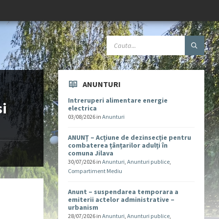
ANUNTURI
Intreruperi alimentare energie
si
electrica
03/08/2026
in
Anunturi
ANUNȚ – Acțiune de dezinsecție pentru
combaterea țânțarilor adulți în
comuna Jilava
30/07/2026
in
Anunturi
,
Anunturi publice
,
Compartiment Mediu
Anunt – suspendarea temporara a
emiterii actelor administrative –
urbanism
28/07/2026
in
Anunturi
,
Anunturi publice
,