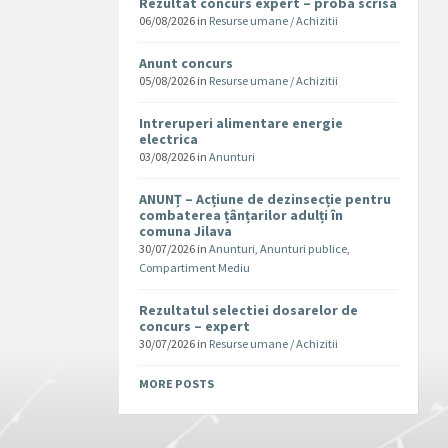
Rezultat concurs expert – proba scrisa
06/08/2026
in
Resurse umane / Achizitii
Anunt concurs
05/08/2026
in
Resurse umane / Achizitii
Intreruperi alimentare energie
electrica
03/08/2026
in
Anunturi
ANUNȚ – Acțiune de dezinsecție pentru
combaterea țânțarilor adulți în
comuna Jilava
30/07/2026
in
Anunturi
,
Anunturi publice
,
Compartiment Mediu
Rezultatul selectiei dosarelor de
concurs – expert
30/07/2026
in
Resurse umane / Achizitii
MORE POSTS