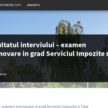
TE PENTRU TOTI
AUDIENTA
ltatul interviului – examen
ovare in grad Serviciul Impozite 
e
News
 – examen promovare in grad Serviciul Impozite si Taxe