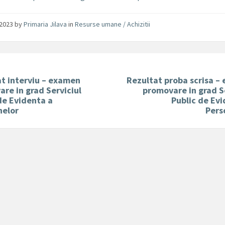
/2023
by
Primaria Jilava
in
Resurse umane / Achizitii
t interviu – examen
Rezultat proba scrisa –
re in grad Serviciul
promovare in grad S
de Evidenta a
Public de Ev
nelor
Pers