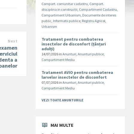
Compart. comunitar cadastru
,
Compart.
disciplina in constructii
,
Compartiment Cadastru
,
Compartiment Urbanism
,
Documente de interes
public
,
Informatii publice
,
Registru Agricol
,
Urbanism
Tratament pentru combaterea
Next
insectelor de disconfort (țânțari
 examen
adulți)
erviciul
14/07/2026
in
Anunturi
,
Anunturi publice
,
identa a
Compartiment Mediu
oanelor
Tratament AVIO pentru combaterea
larvelor insectelor de disconfort
07/07/2026
in
Anunturi
,
Anunturi publice
,
Compartiment Mediu
VEZI TOATE ANUNTURILE
MAI MULTE