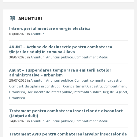
ANUNTURI
Intreruperi alimentare energie electrica
03/08/2026
in
Anunturi
ANUNȚ – Acțiune de dezinsecție pentru combaterea
țânțarilor adulți în comuna Jilava
30/07/2026
in
Anunturi
,
Anunturi publice
,
Compartiment Mediu
Anunt – suspendarea temporara a emiterii actelor
administrative – urbanism
28/07/2026
in
Anunturi
,
Anunturi publice
,
Compart. comunitar cadastru
,
Compart. disciplina in constructii
,
Compartiment Cadastru
,
Compartiment
Urbanism
,
Documente de interes public
,
Informatii publice
,
Registru Agricol
,
Urbanism
Tratament pentru combaterea insectelor de disconfort
(țânțari adulți)
14/07/2026
in
Anunturi
,
Anunturi publice
,
Compartiment Mediu
Tratament AVIO pentru combaterea larvelor insectelor de