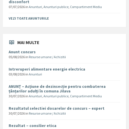
disconfort
07/07/2026
in
Anunturi
,
Anunturi publice
,
Compartiment Mediu
VEZI TOATE ANUNTURILE
MAI MULTE
Anunt concurs
05/08/2026
in
Resurse umane / Achizitii
Intreruperi alimentare energie electrica
03/08/2026
in
Anunturi
ANUNȚ – Acțiune de dezinsecție pentru combaterea
țânțarilor adulți în comuna Jilava
30/07/2026
in
Anunturi
,
Anunturi publice
,
Compartiment Mediu
Rezultatul selectiei dosarelor de concurs – expert
30/07/2026
in
Resurse umane / Achizitii
Rezultat – consilier etica