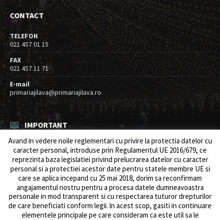
CONTACT
TELEFON
021 457 01 15
FAX
021 457 11 71
E-mail
primariajilava@primariajilava.ro
IMPORTANT
Avand in vedere noile reglementari cu privire la protectia datelor cu
Anunt concurs
caracter personal, introduse prin Regulamentul UE 2016/679, ce
05/08/2026
in
Resurse umane / Achizitii
reprezinta baza legislatiei privind prelucrarea datelor cu caracter
personal si a protectiei acestor date pentru statele membre UE si
Intreruperi alimentare energie electrica
care se aplica incepand cu 25 mai 2018, dorim sa reconfirmam
03/08/2026
in
Anunturi
angajamentul nostru pentru a procesa datele dumneavoastra
personale in mod transparent si cu respectarea tuturor drepturilor
de care beneficiati conform legii. ln acest scop, gasiti in continuare
elementele principale pe care consideram ca este util sa le