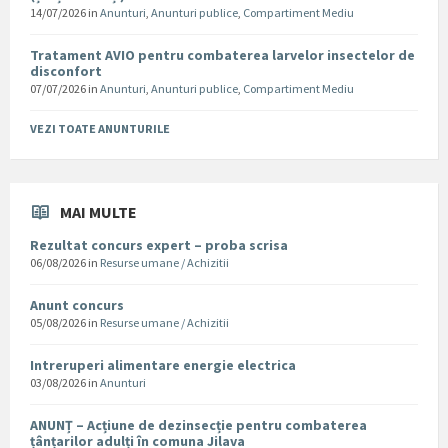
14/07/2026
in
Anunturi
,
Anunturi publice
,
Compartiment Mediu
Tratament AVIO pentru combaterea larvelor insectelor de
disconfort
07/07/2026
in
Anunturi
,
Anunturi publice
,
Compartiment Mediu
VEZI TOATE ANUNTURILE
MAI MULTE
Rezultat concurs expert – proba scrisa
06/08/2026
in
Resurse umane / Achizitii
Anunt concurs
05/08/2026
in
Resurse umane / Achizitii
Intreruperi alimentare energie electrica
03/08/2026
in
Anunturi
ANUNȚ – Acțiune de dezinsecție pentru combaterea
țânțarilor adulți în comuna Jilava