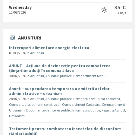
35°C
Wednesday
12/08/2026
4 m/s
ANUNTURI
Intreruperi alimentare energie electrica
03/08/2026
in
Anunturi
ANUNȚ – Acțiune de dezinsecție pentru combaterea
țânțarilor adulți în comuna Jilava
30/07/2026
in
Anunturi
,
Anunturi publice
,
Compartiment Mediu
Anunt – suspendarea temporara a emiterii actelor
administrative – urbanism
28/07/2026
in
Anunturi
,
Anunturi publice
,
Compart. comunitar cadastru
,
Compart. disciplina in constructii
,
Compartiment Cadastru
,
Compartiment
Urbanism
,
Documente de interes public
,
Informatii publice
,
Registru Agricol
,
Urbanism
Tratament pentru combaterea insectelor de disconfort
(țânțari adulți)