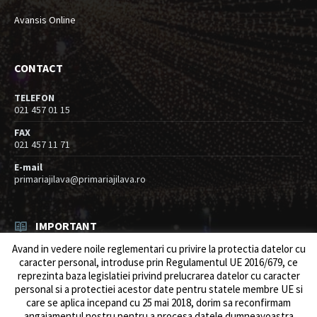
Avansis Online
CONTACT
TELEFON
021 457 01 15
FAX
021 457 11 71
E-mail
primariajilava@primariajilava.ro
IMPORTANT
Avand in vedere noile reglementari cu privire la protectia datelor cu
Rezultat concurs expert – proba scrisa
caracter personal, introduse prin Regulamentul UE 2016/679, ce
06/08/2026
in
Resurse umane / Achizitii
reprezinta baza legislatiei privind prelucrarea datelor cu caracter
personal si a protectiei acestor date pentru statele membre UE si
Anunt concurs
care se aplica incepand cu 25 mai 2018, dorim sa reconfirmam
05/08/2026
in
Resurse umane / Achizitii
angajamentul nostru pentru a procesa datele dumneavoastra