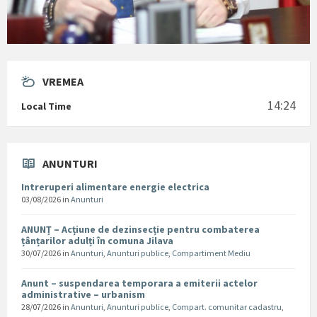
VREMEA
14:24
Local Time
ANUNTURI
Intreruperi alimentare energie electrica
03/08/2026
in
Anunturi
ANUNȚ – Acțiune de dezinsecție pentru combaterea
țânțarilor adulți în comuna Jilava
30/07/2026
in
Anunturi
,
Anunturi publice
,
Compartiment Mediu
Anunt – suspendarea temporara a emiterii actelor
administrative – urbanism
28/07/2026
in
Anunturi
,
Anunturi publice
,
Compart. comunitar cadastru
,