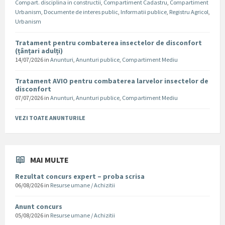
Compart. disciplina in constructii
,
Compartiment Cadastru
,
Compartiment
Urbanism
,
Documente de interes public
,
Informatii publice
,
Registru Agricol
,
Urbanism
Tratament pentru combaterea insectelor de disconfort
(țânțari adulți)
14/07/2026
in
Anunturi
,
Anunturi publice
,
Compartiment Mediu
Tratament AVIO pentru combaterea larvelor insectelor de
disconfort
07/07/2026
in
Anunturi
,
Anunturi publice
,
Compartiment Mediu
VEZI TOATE ANUNTURILE
MAI MULTE
Rezultat concurs expert – proba scrisa
06/08/2026
in
Resurse umane / Achizitii
Anunt concurs
05/08/2026
in
Resurse umane / Achizitii