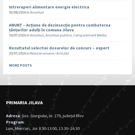
Intreruperi alimentare energie electrica
03/08/2026
in
Anunturi
ANUNȚ – Acțiune de dezinsecție pentru combaterea
țânțarilor adulți în comuna Jilava
30/07/2026
in
Anunturi
,
Anunturi publice
,
Compartiment Mediu
Rezultatul selectiei dosarelor de concurs – expert
30/07/2026
in
Resurse umane / Achizitii
MORE POSTS
PRIMARIA JILAVA
Adresa
: Sos. Giurgiului, nr. 279, judeţul Ilfov
Program
:
Luni, Miercuri, Joi: 8:30-13:00, 13.30- 16.30