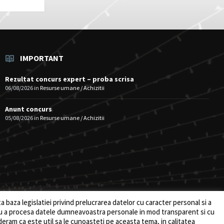
IMPORTANT
Rezultat concurs expert – proba scrisa
06/08/2026
in
Resurse umane / Achizitii
Anunt concurs
05/08/2026
in
Resurse umane / Achizitii
baza legislatiei privind prelucrarea datelor cu caracter personal si a
ru a procesa datele dumneavoastra personale in mod transparent si cu
deram ca este util sa le cunoasteti pe aceasta tema, in calitatea