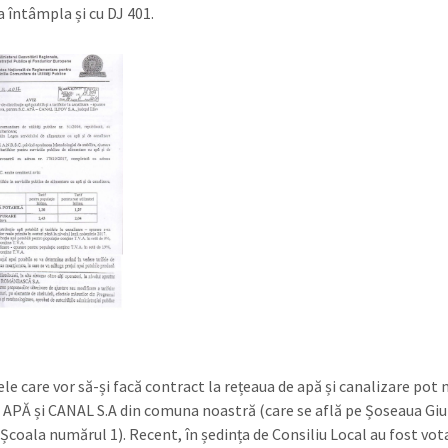
a întâmpla și cu DJ 401.
le care vor să-și facă contract la rețeaua de apă și canalizare pot
C APĂ și CANAL S.A din comuna noastră (care se află pe Șoseaua Giu
 Școala numărul 1). Recent, în ședința de Consiliu Local au fost vot