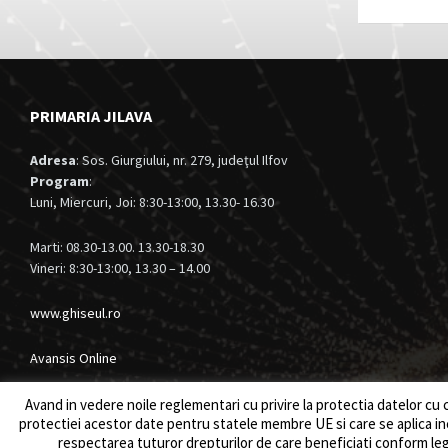
PRIMARIA JILAVA
Adresa
: Sos. Giurgiului, nr. 279, judeţul Ilfov
Program
:
Luni, Miercuri, Joi: 8:30-13:00, 13.30- 16.30
Marti: 08.30-13.00. 13.30-18.30
Vineri: 8:30-13:00, 13.30 – 14.00
www.ghiseul.ro
Avansis Online
Avand in vedere noile reglementari cu privire la protectia datelor cu
protectiei acestor date pentru statele membre UE si care se aplica 
respectarea tuturor drepturilor de care beneficiati conform legi