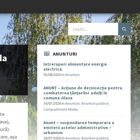
ANUNTURI
da
Intreruperi alimentare energie
electrica
03/08/2026
in
Anunturi
ANUNȚ – Acțiune de dezinsecție pentru
combaterea țânțarilor adulți în
comuna Jilava
30/07/2026
in
Anunturi
,
Anunturi publice
,
Compartiment Mediu
ste
ava),
Anunt – suspendarea temporara a
emiterii actelor administrative –
ură).
urbanism
zare, așa
28/07/2026
in
Anunturi
,
Anunturi publice
,