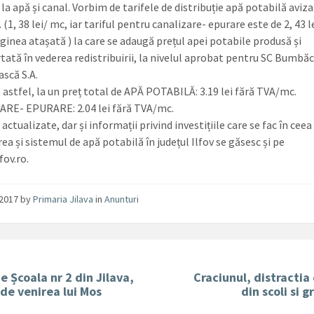
 la apă și canal. Vorbim de tarifele de distribuție apă potabilă aviz
. (1, 38 lei/ mc, iar tariful pentru canalizare- epurare este de 2, 43 l
aginea atașată ) la care se adaugă prețul apei potabile produsă și
tată în vederea redistribuirii, la nivelul aprobat pentru SC Bumbăc
scă S.A.
astfel, la un preț total de APĂ POTABILĂ: 3.19 lei fără TVA/mc.
RE- EPURARE: 2.04 lei fără TVA/mc.
 actualizate, dar și informații privind investițiile care se fac în cee
ea și sistemul de apă potabilă în județul Ilfov se găsesc și pe
fov.ro.
/2017
by
Primaria Jilava
in
Anunturi
de Școala nr 2 din Jilava,
Craciunul, distractia 
i de venirea lui Mos
din scoli si g
n