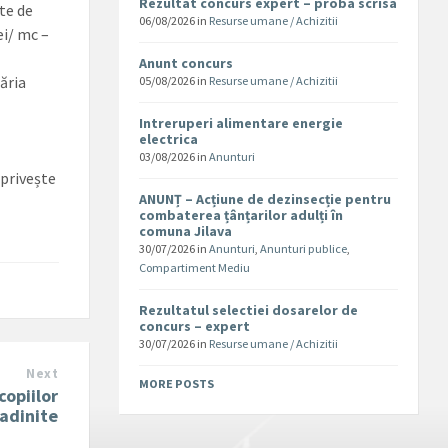
Rezultat concurs expert – proba scrisa
ate de
06/08/2026
in
Resurse umane / Achizitii
ei/ mc –
Anunt concurs
ăria
05/08/2026
in
Resurse umane / Achizitii
Intreruperi alimentare energie
electrica
03/08/2026
in
Anunturi
a privește
ANUNȚ – Acțiune de dezinsecție pentru
combaterea țânțarilor adulți în
comuna Jilava
30/07/2026
in
Anunturi
,
Anunturi publice
,
Compartiment Mediu
Rezultatul selectiei dosarelor de
concurs – expert
30/07/2026
in
Resurse umane / Achizitii
Next
MORE POSTS
copiilor
radinite