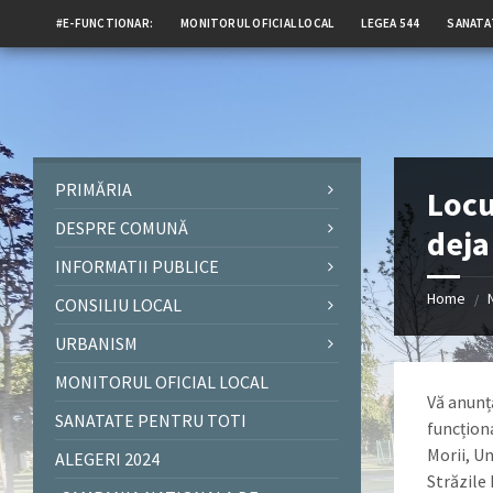
#E-FUNCTIONAR:
MONITORUL OFICIAL LOCAL
LEGEA 544
SANATA
PRIMĂRIA
Locu
DESPRE COMUNĂ
deja
INFORMATII PUBLICE
Home
/
CONSILIU LOCAL
URBANISM
MONITORUL OFICIAL LOCAL
Vă anunț
SANATATE PENTRU TOTI
funcțion
Morii, Un
ALEGERI 2024
Străzile 