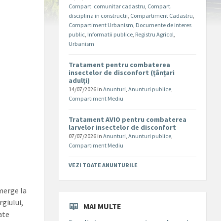
Compart. comunitar cadastru
,
Compart.
disciplina in constructii
,
Compartiment Cadastru
,
Compartiment Urbanism
,
Documente de interes
public
,
Informatii publice
,
Registru Agricol
,
Urbanism
Tratament pentru combaterea
insectelor de disconfort (țânțari
adulți)
14/07/2026
in
Anunturi
,
Anunturi publice
,
Compartiment Mediu
Tratament AVIO pentru combaterea
larvelor insectelor de disconfort
07/07/2026
in
Anunturi
,
Anunturi publice
,
Compartiment Mediu
VEZI TOATE ANUNTURILE
 merge la
rgiului,
MAI MULTE
ate