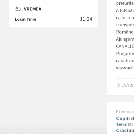
prețurile
VREMEA
A.N.R.S.C
ca în im
11:24
Local Time
transpor
Românea
Ajungem 
CANALIZA
Prețurile
canalizar
www.acil
15/12
Previous
Copiii 
fericit
Craciu