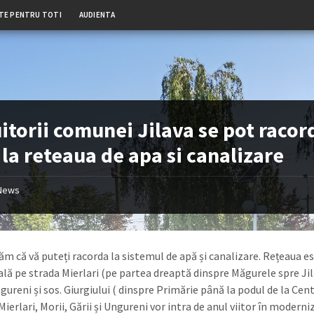
TE PENTRU TOTI
AUDIENTA
itorii comunei Jilava se pot racor
 la reteaua de apa si canalizare
News
ăm că vă puteți racorda la sistemul de apă și canalizare. Rețeaua e
ală pe strada Mierlari (pe partea dreaptă dinspre Măgurele spre Jil
gureni și sos. Giurgiului ( dinspre Primărie până la podul de la Cent
Mierlari, Morii, Gării și Ungureni vor intra de anul viitor în moderni