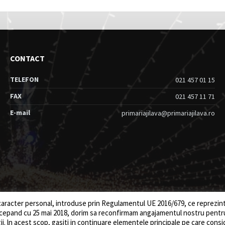
CONTACT
TELEFON
021 457 01 15
FAX
021 457 11 71
E-mail
primariajilava@primariajilava.ro
 caracter personal, introduse prin Regulamentul UE 2016/679, ce reprezinta 
incepand cu 25 mai 2018, dorim sa reconfirmam angajamentul nostru pent
i. ln acest scop, gasiti in continuare elementele principale pe care consi