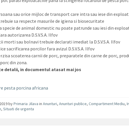
u pot parasi exploatatiile pana la stingerea focarului de pesta porc
soana sau orice mijloc de transport care intra sau iese din exploat
trebuie sa respecte masurile de igiena si biosecuritate
ta specie de animal domestic nu poate patrunde sau iesi din exploat
ara autorizarea D.S.V.S.A. Ilfov
ii morti sau bolnavi trebuie declarati imediat la D.S.V.S.A. Ilfov
ice sacrificarea porcilor fara avizul D.S.V.S.A. Ilfov
erzisa scoaterea carnii de porc, preparatele din carne de porc, prod
 porc din zona.
e detalii, in documentul atasat mai jos
e pesta porcina africana
/2019
by
Primaria Jilava
in
Anunturi
,
Anunturi publice
,
Compartiment Mediu
,
I
e
,
Situati de urgenta