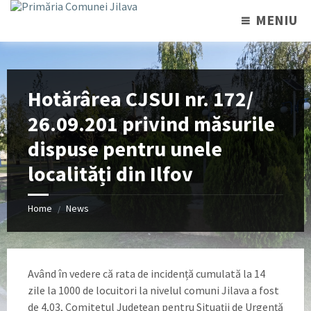
MENIU
Hotărârea CJSUI nr. 172/
26.09.201 privind măsurile
dispuse pentru unele
localități din Ilfov
Home
News
/
Având în vedere că rata de incidență cumulată la 14
zile la 1000 de locuitori la nivelul comuni Jilava a fost
de 4,03, Comitetul Județean pentru Situații de Urgență