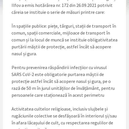
Ilfov a emis hotărârea nr. 172 din 26.09.2021 potrivit
căreia se instituie o serie de măsuri printre care:
În spațiile publice: piețe, târguri, stații de transport în
comun, spații comerciale, mijloace de transport în
comun și la locul de muncă se instituie obligativitatea
purtării măștii de protecție, astfel încât să acopere
nasul și gura.
Pentru prevenirea răspândirii infecțiior cu virusul
SARS CoV-2 este obligatorie purtarea măștii de
protecție astfel încât să acopere nasul și gura, pe o
rază de 50 m în jurul unităților de învățământ, pentru
persoanele care staționează în acest perimetru
Activitatea cultelor religioase, inclusiv slujbele și
rugăciunile colective se desfășoară în interiorul și/sau
în afara lăcașului de cult, cu respectarea regulilor de