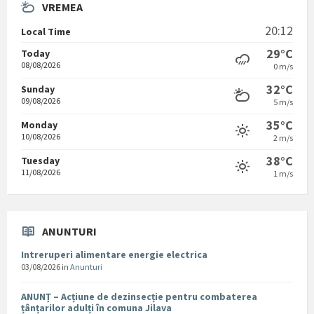
VREMEA
20:12
Local Time
29°C
Today
08/08/2026
0 m/s
32°C
Sunday
09/08/2026
5 m/s
35°C
Monday
10/08/2026
2 m/s
38°C
Tuesday
11/08/2026
1 m/s
ANUNTURI
Intreruperi alimentare energie electrica
03/08/2026
in
Anunturi
ANUNȚ – Acțiune de dezinsecție pentru combaterea
țânțarilor adulți în comuna Jilava