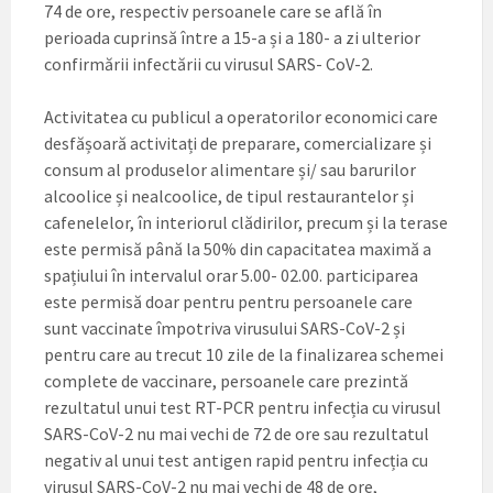
74 de ore, respectiv persoanele care se află în
perioada cuprinsă între a 15-a și a 180- a zi ulterior
confirmării infectării cu virusul SARS- CoV-2.
Activitatea cu publicul a operatorilor economici care
desfășoară activitați de preparare, comercializare și
consum al produselor alimentare și/ sau barurilor
alcoolice și nealcoolice, de tipul restaurantelor și
cafenelelor, în interiorul clădirilor, precum și la terase
este permisă până la 50% din capacitatea maximă a
spațiului în intervalul orar 5.00- 02.00. participarea
este permisă doar pentru pentru persoanele care
sunt vaccinate împotriva virusului SARS-CoV-2 și
pentru care au trecut 10 zile de la finalizarea schemei
complete de vaccinare, persoanele care prezintă
rezultatul unui test RT-PCR pentru infecția cu virusul
SARS-CoV-2 nu mai vechi de 72 de ore sau rezultatul
negativ al unui test antigen rapid pentru infecția cu
virusul SARS-CoV-2 nu mai vechi de 48 de ore,