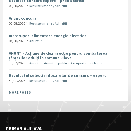
Rezultat concurs expert – proba scrisa
06/08/2026
in
Resurse umane / Achizitii
Anunt concurs
05/08/2026
in
Resurse umane / Achizitii
Intreruperi alimentare energie electrica
03/08/2026
in
Anunturi
ANUNȚ – Acțiune de dezinsecție pentru combaterea
țânțarilor adulți în comuna Jilava
30/07/2026
in
Anunturi
,
Anunturi publice
,
Compartiment Mediu
Rezultatul selectiei dosarelor de concurs – expert
30/07/2026
in
Resurse umane / Achizitii
MORE POSTS
PRIMARIA JILAVA