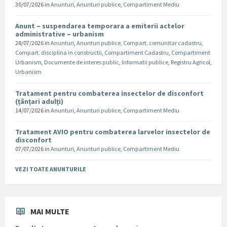
30/07/2026
in
Anunturi
,
Anunturi publice
,
Compartiment Mediu
Anunt – suspendarea temporara a emiterii actelor
administrative – urbanism
28/07/2026
in
Anunturi
,
Anunturi publice
,
Compart. comunitar cadastru
,
Compart. disciplina in constructii
,
Compartiment Cadastru
,
Compartiment
Urbanism
,
Documente de interes public
,
Informatii publice
,
Registru Agricol
,
Urbanism
Tratament pentru combaterea insectelor de disconfort
(țânțari adulți)
14/07/2026
in
Anunturi
,
Anunturi publice
,
Compartiment Mediu
Tratament AVIO pentru combaterea larvelor insectelor de
disconfort
07/07/2026
in
Anunturi
,
Anunturi publice
,
Compartiment Mediu
VEZI TOATE ANUNTURILE
MAI MULTE