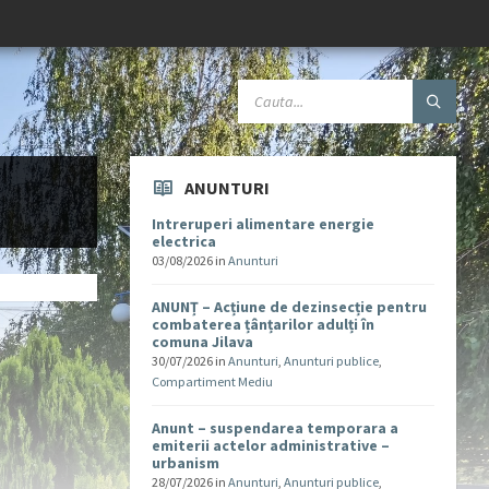
ANUNTURI
Intreruperi alimentare energie
electrica
03/08/2026
in
Anunturi
ANUNȚ – Acțiune de dezinsecție pentru
combaterea țânțarilor adulți în
comuna Jilava
30/07/2026
in
Anunturi
,
Anunturi publice
,
Compartiment Mediu
Anunt – suspendarea temporara a
emiterii actelor administrative –
urbanism
28/07/2026
in
Anunturi
,
Anunturi publice
,