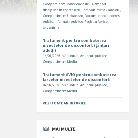
Compart. comunitar cadastru
,
Compart.
disciplina in constructii
,
Compartiment Cadastru
,
Compartiment Urbanism
,
Documente de interes
public
,
Informatii publice
,
Registru Agricol
,
Urbanism
Tratament pentru combaterea
insectelor de disconfort (țânțari
adulți)
14/07/2026
in
Anunturi
,
Anunturi publice
,
Compartiment Mediu
Tratament AVIO pentru combaterea
larvelor insectelor de disconfort
07/07/2026
in
Anunturi
,
Anunturi publice
,
Compartiment Mediu
VEZI TOATE ANUNTURILE
MAI MULTE