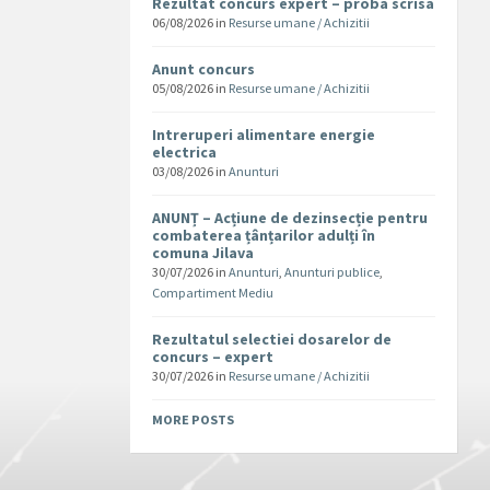
Rezultat concurs expert – proba scrisa
06/08/2026
in
Resurse umane / Achizitii
Anunt concurs
05/08/2026
in
Resurse umane / Achizitii
Intreruperi alimentare energie
electrica
03/08/2026
in
Anunturi
ANUNȚ – Acțiune de dezinsecție pentru
combaterea țânțarilor adulți în
comuna Jilava
30/07/2026
in
Anunturi
,
Anunturi publice
,
Compartiment Mediu
Rezultatul selectiei dosarelor de
concurs – expert
30/07/2026
in
Resurse umane / Achizitii
MORE POSTS