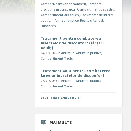
Compart. comunitar cadastru
,
Compart.
disciplina in constructii
,
Compartiment Cadastru
,
Compartiment Urbanism
,
Documente de interes
public
,
Informatii publice
,
Registru Agricol
,
Urbanism
Tratament pentru combaterea
insectelor de disconfort (țânțari
adulți)
14/07/2026
in
Anunturi
,
Anunturi publice
,
Compartiment Mediu
Tratament AVIO pentru combaterea
larvelor insectelor de disconfort
07/07/2026
in
Anunturi
,
Anunturi publice
,
Compartiment Mediu
VEZI TOATE ANUNTURILE
MAI MULTE