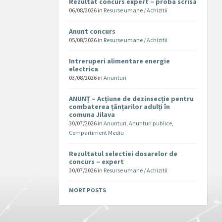
Rezultat concurs expert – proba scrisa
06/08/2026
in
Resurse umane / Achizitii
Anunt concurs
05/08/2026
in
Resurse umane / Achizitii
Intreruperi alimentare energie
electrica
03/08/2026
in
Anunturi
ANUNȚ – Acțiune de dezinsecție pentru
combaterea țânțarilor adulți în
comuna Jilava
30/07/2026
in
Anunturi
,
Anunturi publice
,
Compartiment Mediu
Rezultatul selectiei dosarelor de
concurs – expert
30/07/2026
in
Resurse umane / Achizitii
MORE POSTS