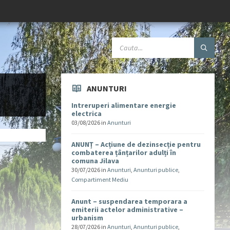
ANUNTURI
Intreruperi alimentare energie
electrica
03/08/2026
in
Anunturi
ANUNȚ – Acțiune de dezinsecție pentru
combaterea țânțarilor adulți în
comuna Jilava
30/07/2026
in
Anunturi
,
Anunturi publice
,
Compartiment Mediu
Anunt – suspendarea temporara a
emiterii actelor administrative –
urbanism
28/07/2026
in
Anunturi
,
Anunturi publice
,